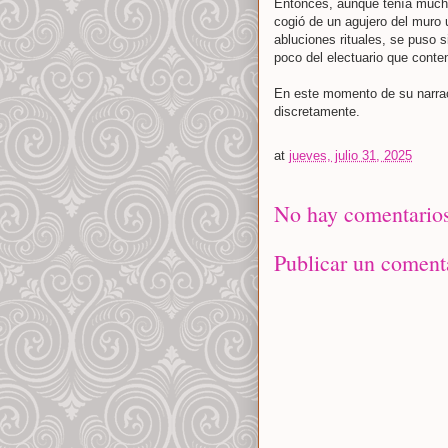
Entonces, aunque tenía mucho
cogió de un agujero del muro 
abluciones rituales, se puso s
poco del electuario que conten
En este momento de su narrac
discretamente.
at
jueves, julio 31, 2025
No hay comentarios
Publicar un coment