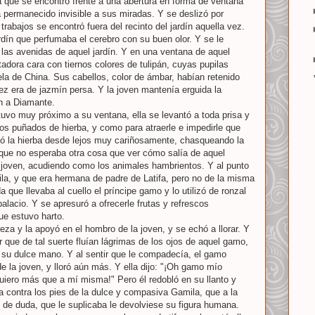
a que se encontró frente a una abertura en forma de ventana
a permanecido invisible a sus miradas. Y se deslizó por
 trabajos se encontró fuera del recinto del jardín aquella vez.
rdín que perfumaba el cerebro con su buen olor. Y se le
e las avenidas de aquel jardín. Y en una ventana de aquel
tadora cara con tiernos colores de tulipán, cuyas pupilas
ela de China. Sus cabellos, color de ámbar, habían retenido
tez era de jazmín persa. Y la joven mantenía erguida la
n a Diamante.
vo muy próximo a su ventana, ella se levantó a toda prisa y
nos puñados de hierba, y como para atraerle e impedirle que
dió la hierba desde lejos muy cariñosamente, chasqueando la
que no esperaba otra cosa que ver cómo salía de aquel
 joven, acudiendo como los animales hambrientos. Y al punto
la, y que era hermana de padre de Latifa, pero no de la misma
 que llevaba al cuello el príncipe gamo y lo utilizó de ronzal
 palacio. Y se apresuró a ofrecerle frutas y refrescos
ue estuvo harto.
beza y la apoyó en el hombro de la joven, y se echó a llorar. Y
que de tal suerte fluían lágrimas de los ojos de aquel gamo,
 su dulce mano. Y al sentir que le compadecía, el gamo
e la joven, y lloró aún más. Y ella dijo: "¡Oh gamo mío
quiero más que a mí misma!" Pero él redobló en su llanto y
a contra los pies de la dulce y compasiva Gamila, que a la
de duda, que le suplicaba le devolviese su figura humana.