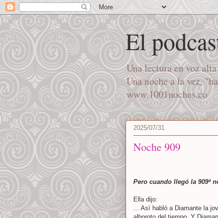
El podcas
Una lectura en voz alt
Una noche a la vez, "h
www.1001noches.co
2025/07/31
Noche 909
Pero cuando llegó la 909ª 
Ella dijo:
... Así habló a Diamante la jov
alboroto del tiempo. Y Diamant