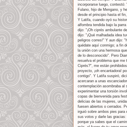
incorporarse luego, contestó: 
Fulano, hijo de Mengano, y he 
desde el principio hasta el fin,
Y Latifa, cuando oyó su histor
alfombra tendida bajo la parr
dijo: "¡Oh ciprés ambulante de
dijo: "¡Qué malhadada idea tuv
peligros corres!" Y aun dijo: 
quédate aquí conmigo; a fin d
la unión con una hermosa que
de lo desconocido". Pero Dia
resuelva el problema que me t
Ciprés?", me están prohibidos
proyecto, ¡oh encantadora! po
contigo". Y Latifa suspiró, d
acercaran a unas escanciadora
contemplación asombraba al s
experimentar una torsión invo
copas de bienvenida para fest
delicias de las mujeres, unid
fuesen abiertos o cerrados. P
irguió sobre ambos pies para 
sus votos y darle las gracias
porque ya sabes que el camin
más, el fuego de tu amor pren