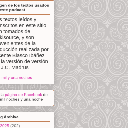
gen de los textos usados
este podcast
s textos leídos y
anscritos en este sitio
n tomados de
kisource, y son
ovenientes de la
aducción realizada por
cente Blasco Ibáñez
 la versión de versión
 J.C. Madrus
 mil y una noches
a la
página de Facebook
de
 mil noches y una noche
g Archive
2025
(202)