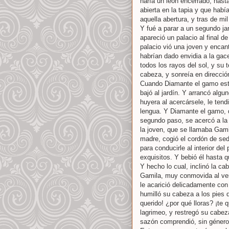
haría un león encerrado, hast
abierta en la tapia y que habí
aquella abertura, y tras de mil
Y fué a parar a un segundo ja
apareció un palacio al final d
palacio vió una joven y encan
habrían dado envidia a la gac
todos los rayos del sol, y su 
cabeza, y sonreía en direcció
Cuando Diamante el gamo estu
bajó al jardín. Y arrancó algu
huyera al acercársele, le ten
lengua. Y Diamante el gamo, 
segundo paso, se acercó a la
la joven, que se llamaba Gami
madre, cogió el cordón de seda
para conducirle al interior del
exquisitos. Y bebió él hasta q
Y hecho lo cual, inclinó la ca
Gamila, muy conmovida al ver 
le acarició delicadamente con
humilló su cabeza a los pies d
querido! ¿por qué lloras? ¡te 
lagrimeo, y restregó su cabez
sazón comprendió, sin género 