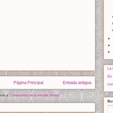
►
►
►
La 
En 
Página Principal
Entrada antigua
Lec
irse a:
Comentarios de la entrada (Atom)
Bus