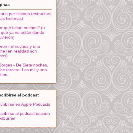
ginas
toria por historia (estructura
las historias)
r qué faltan noches? (o
 qué ya no están donde
uvieron)
ron mil noches y una
he (en realidad son
nos)
Borges - De Siete noches,
he tercera: Las mil y una
hes.
cribirse el podcast
cribirse en Apple Podcasts
cribirse al podcast usando
edburner