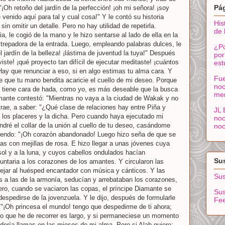
Pá
"¡Oh retoño del jardín de la perfección! ¡oh mi señora! ¡soy
venido aquí para tal y cual cosa!" Y le contó su historia
His
 sin omitir un detalle. Pero no hay utilidad de repetirla.
de 
ia, le cogió de la mano y le hizo sentarse al lado de ella en la
a trepadora de la entrada. Luego, empleando palabras dulces, le
¿Po
l jardín de la belleza! ¡lástima de juventud la tuya!" Después
por
iste! ¡qué proyecto tan difícil de ejecutar meditaste! ¡cuántos
est
"Hay que renunciar a eso, si en algo estimas tu alma cara. Y
Fue
e que tu mano bendita acaricie el cuello de mi deseo. Porque
noc
 tiene cara de hada, como yo, es más deseable que la busca
me
mante contestó: "Mientras no vaya a la ciudad de Wakak y no
rae, a saber: "¿Qué clase de relaciones hay entre Piña y
JL 
 los placeres y la dicha. Pero cuando haya ejecutado mi
noc
ndré el collar de la unión al cuello de tu deseo, casándome
noc
iciendo: "¡Oh corazón abandonado! Luego hizo seña de que se
s con mejillas de rosa. E hizo llegar a unas jóvenes cuya
ol y a la luna, y cuyos cabellos ondulados hacían
Sus
luntaria a los corazones de los amantes. Y circularon las
ejar al huésped encantador con música y cánticos. Y las
Sus
as a las de la armonía, seducían y arrebataban los corazones,
ero, cuando se vaciaron las copas, el príncipe Diamante se
Sus
despedirse de la jovenzuela. Y le dijo, después de formularle
Fe
: "¡Oh princesa el mundo! tengo que despedirme de ti ahora;
o que he de recorrer es largo, y si permaneciese un momento
dería llamas en las mieses de mi alma. Pero si Alah quiere;