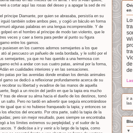
veré a cortar aquí las rosas del deseo y a apagar la sed de mi
Ori
en 
el príncipe Diamante, por quien se abrasaba, persistía en su
Lo
 irguió también sobre ambos pies, y cogió un báculo en forma
tr
urmuró algunas palabras en una lengua incomprensible. Y de
 golpeó en el hombro al príncipe de modo tan violento, que le
so
tres veces y caer a tierra para perder al punto su figura
Wi
 gamo entre los gamos.
pr
le pusiesen en los cuernos adornos semejantes a los que
tr
e ató al pescuezo un pañuelo de seda bordada, y le soltó por el
Vi
n tus semejantes, ya que no has querido a una hermosa con
de
gamo echó a andar con sus cuatro patas, animal por la forma,
 Adán en cualidades interiores y en las sensaciones.
de
ro patas por las avenidas donde erraban los demás animales
 gamo se dedicó a reflexionar profundamente acerca de su
Las
 recobrar su libertad y evadirse de las manos de aquella
erte, llegó a un rincón del jardín en que la tapia era mucho
 Y tras de elevar su alma hacia el dueño de los destinos, tomó
ir 
e un salto. Pero no tardó en advertir que seguía encontrándose
las
te igual que si no hubiese franqueado la tapia; y entonces se
os efectos del encanto. Por otra parte, saltó la tapia de la
uidas; pero sin mejor resultado, pues siempre se encontraba
Blo
egó a los límites extremos su perplejidad, y el sudor de la
ascos. Y dedicóse a ir y venir a lo largo de la tapia, como
▼