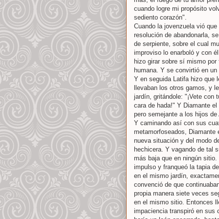
cuando logre mi propósito vol
sediento corazón".
Cuando la jovenzuela vió que 
resolución de abandonarla, se
de serpiente, sobre el cual m
improviso lo enarboló y con él
hizo girar sobre sí mismo por 
humana. Y se convirtió en un
Y en seguida Latifa hizo que 
llevaban los otros gamos, y l
jardín, gritándole: "¡Vete co
cara de hada!" Y Diamante el 
pero semejante a los hijos de
Y caminando así con sus cuat
metamorfoseados, Diamante el
nueva situación y del modo de
hechicera. Y vagando de tal su
más baja que en ningún sitio.
impulso y franqueó la tapia d
en el mismo jardín, exactamen
convenció de que continuaban l
propia manera siete veces seg
en el mismo sitio. Entonces ll
impaciencia transpiró en sus c