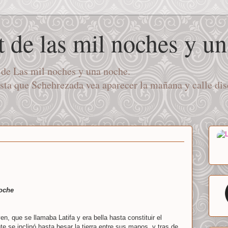
t de las mil noches y u
a de Las mil noches y una noche.
asta que Schehrezada vea aparecer la mañana y calle di
noche
en, que se llamaba Latifa y era bella hasta constituir el
e se inclinó hasta besar la tierra entre sus manos, y tras de