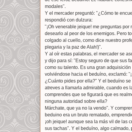
modales".
Y el mercader preguntó: "¿Cómo te encuen
respondió con dulzura:
"¡Oh venerable jeique! me preguntas por 
desearlo al peor de los enemigos. Pero to
colgado al cuello, como dice nuestro pro
plegaria y la paz de Alah!)".
Y al oír estas palabras, el mercader se as
y dijo para sí: "Estoy seguro de que sus 
como su talento. Es una gran adquisición
volviéndose hacia el beduíno, exclamó: "
¿Cuánto pides por ella?" Y el beduíno se 
atreves a llamarla admirable, cuando es l
comprendes que se figurará que es realm
ninguna autoridad sobre ella?
Márchate, que ya no la vendo". Y compre
beduino era un bruto rematado, emprendió 
¡oh jeique! aunque sea la más vil de las c
sus tachas". Y el beduíno, algo calmado,