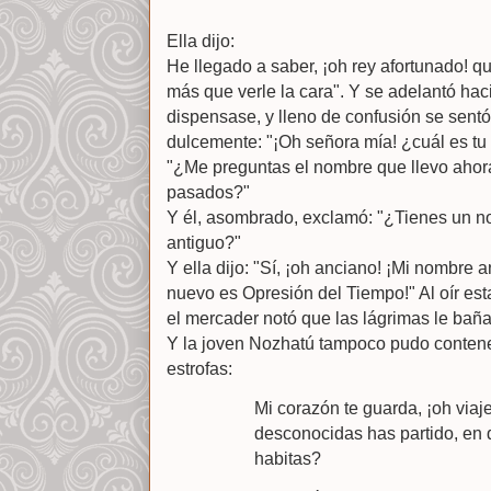
Ella dijo:
He llegado a saber, ¡oh rey afortunado! q
más que verle la cara". Y se adelantó hac
dispensase, y lleno de confusión se sentó 
dulcemente: "¡Oh señora mía! ¿cuál es tu 
"¿Me preguntas el nombre que llevo ahor
pasados?"
Y él, asombrado, exclamó: "¿Tienes un 
antiguo?"
Y ella dijo: "Sí, ¡oh anciano! ¡Mi nombre a
nuevo es Opresión del Tiempo!" Al oír es
el mercader notó que las lágrimas le baña
Y la joven Nozhatú tampoco pudo contener
estrofas:
Mi corazón te guarda, ¡oh viaj
desconocidas has partido, en
habitas?