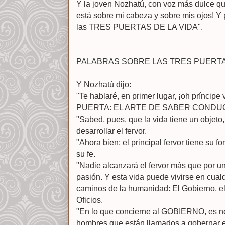
Y la joven Nozhatú, con voz más dulce qu
está sobre mi cabeza y sobre mis ojos! Y 
las TRES PUERTAS DE LA VIDA".
PALABRAS SOBRE LAS TRES PUERT
Y Nozhatú dijo:
"Te hablaré, en primer lugar, ¡oh príncip
PUERTA: EL ARTE DE SABER CONDU
"Sabed, pues, que la vida tiene un objeto,
desarrollar el fervor.
"Ahora bien; el principal fervor tiene su f
su fe.
"Nadie alcanzará el fervor más que por un
pasión. Y esta vida puede vivirse en cual
caminos de la humanidad: El Gobierno, el 
Oficios.
"En lo que concierne al GOBIERNO, es n
hombres que están llamados a gobernar e