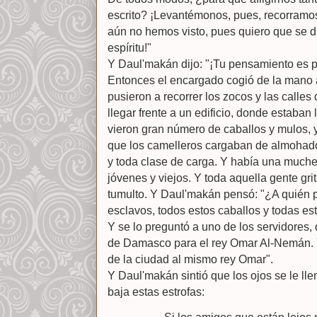
escrito? ¡Levantémonos, pues, recorramo
aún no hemos visto, pues quiero que se di
espíritu!"
Y Daul'makán dijo: "¡Tu pensamiento es p
Entonces el encargado cogió de la mano a
pusieron a recorrer los zocos y las call
llegar frente a un edificio, donde estaban 
vieron gran número de caballos y mulos, 
que los camelleros cargaban de almohado
y toda clase de carga. Y había una much
jóvenes y viejos. Y toda aquella gente gr
tumulto. Y Daul'makán pensó: "¿A quién 
esclavos, todos estos caballos y todas es
Y se lo preguntó a uno de los servidores, q
de Damasco para el rey Omar Al-Nemán. Y 
de la ciudad al mismo rey Omar".
Y Daul'makán sintió que los ojos se le lle
baja estas estrofas: