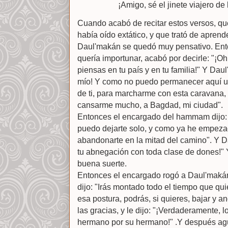
¡Amigo, sé el jinete viajero de l
Cuando acabó de recitar estos versos, 
había oído extático, y que trató de aprend
Daul'makán se quedó muy pensativo. Ent
quería importunar, acabó por decirle: "¡O
piensas en tu país y en tu familia!" Y Dau
mío! Y como no puedo permanecer aquí u
de ti, para marcharme con esta caravana, y
cansarme mucho, a Bagdad, mi ciudad".
Entonces el encargado del hammam dijo: "
puedo dejarte solo, y como ya he empezad
abandonarte en la mitad del camino". Y 
tu abnegación con toda clase de dones!"
buena suerte.
Entonces el encargado rogó a Daul'makán
dijo: "Irás montado todo el tiempo que qu
esa postura, podrás, si quieres, bajar y 
las gracias, y le dijo: "¡Verdaderamente, 
hermano por su hermano!" .Y después agu