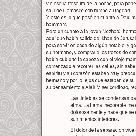
viniese la frescura de la noche, para pon
salir de Damasco con rumbo a Bagdad.
Y esto es lo que pasó en cuanto a Daul'm
hammam.
Pero en cuanto a la joven Nozhatú, her
aquí que había salido del khan de Jerusa
para servir en casa de algún notable, y g
su hermano, y comprarle los trozos de c
había cubierto la cabeza con el viejo man
comenzado a recorrer las calles, sin sabe
espíritu y su corazón estaban muy preoc
hermano y por lo lejos que estaban de su f
su pensamiento a Alah Misericordioso, re
Las tinieblas se condensan p
alma. La llama inexorable me 
dolorosamente y hace que se d
sufrimientos interiores.
El dolor de la separación viv