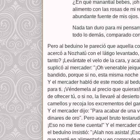
¿En qué manantial bebes, ¡oh v
alimento con las rosas de mi r
abundante fuente de mis ojos.
Nada tan duro para mi pensam
todo lo demás, comparado con 
Pero al beduino le pareció que aquella c
acercó a Nozhatú con el látigo levantado, 
tanto? ¡Levántate el velo de la cara, y a
suplicó al mercader: "¡Oh venerable jeiqu
bandido, porque si no, esta misma noche
Y el mercader habló de este modo al bedu
para ti. ¡Véndemela al precio que quieras!
de ofrecer tú, o si no, la llevaré al desier
camellos y recoja los excrementos del ga
Y el mercader dijo: "Para acabar de una v
dinares de oro". Pero aquel bruto testarud
¡Eso no me tiene cuenta!" Y el mercader d
el beduíno insistió: "¡Alah nos asista! ¡Eso
que gasté en alimentarla y en comprarle 