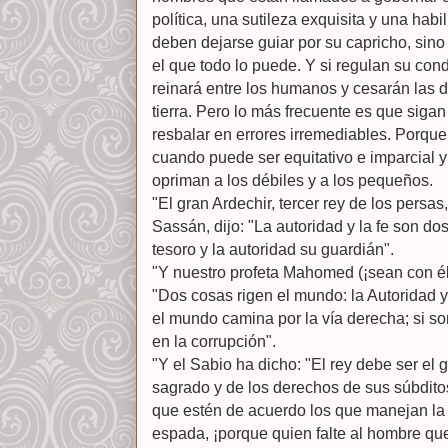
política, una sutileza exquisita y una hab
deben dejarse guiar por su capricho, sino p
el que todo lo puede. Y si regulan su condu
reinará entre los humanos y cesarán las di
tierra. Pero lo más frecuente es que sigan
resbalar en errores irremediables. Porque 
cuando puede ser equitativo e imparcial y
opriman a los débiles y a los pequeños.
"El gran Ardechir, tercer rey de los persa
Sassán, dijo: "La autoridad y la fe son d
tesoro y la autoridad su guardián".
"Y nuestro profeta Mahomed (¡sean con él l
"Dos cosas rigen el mundo: la Autoridad y 
el mundo camina por la vía derecha; si s
en la corrupción".
"Y el Sabio ha dicho: "El rey debe ser el 
sagrado y de los derechos de sus súbdito
que estén de acuerdo los que manejan la
espada, ¡porque quien falte al hombre qu