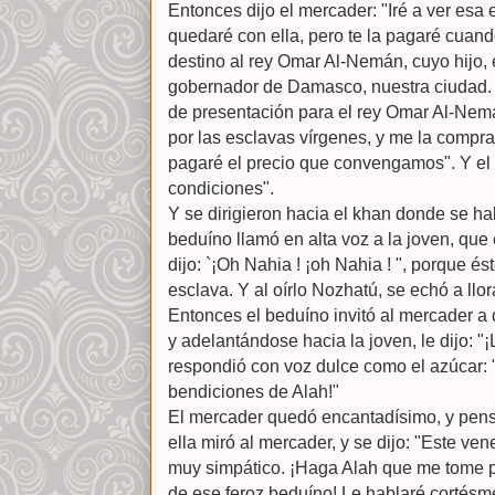
Entonces dijo el mercader: "Iré a ver esa 
quedaré con ella, pero te la pagaré cuand
destino al rey Omar Al-Nemán, cuyo hijo, 
gobernador de Damasco, nuestra ciudad. 
de presentación para el rey Omar Al-Nemá
por las esclavas vírgenes, y me la compr
pagaré el precio que convengamos". Y el
condiciones".
Y se dirigieron hacia el khan donde se ha
beduíno llamó en alta voz a la joven, que 
dijo: `¡Oh Nahia ! ¡oh Nahia ! ", porque é
esclava. Y al oírlo Nozhatú, se echó a llor
Entonces el beduíno invitó al mercader a 
y adelantándose hacia la joven, le dijo: "
respondió con voz dulce como el azúcar: "
bendiciones de Alah!"
El mercader quedó encantadísimo, y pens
ella miró al mercader, y se dijo: "Este ve
muy simpático. ¡Haga Alah que me tome po
de ese feroz beduíno! Le hablaré cortésm