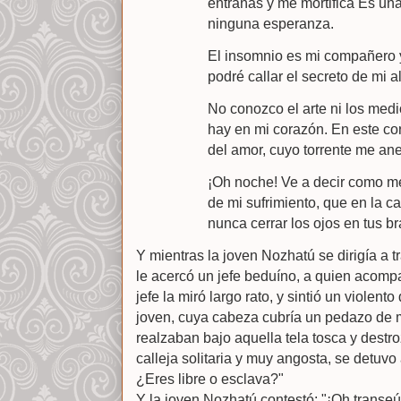
entrañas y me mortifica Es un
ninguna esperanza.
El insomnio es mi compañero 
podré callar el secreto de mi 
No conozco el arte ni los medi
hay en mi corazón. En este co
del amor, cuyo torrente me an
¡Oh noche! Ve a decir como me
de mi sufrimiento, que en la c
nunca cerrar los ojos en tus b
Y mientras la joven Nozhatú se dirigía a t
le acercó un jefe beduíno, a quien acom
jefe la miró largo rato, y sintió un violen
joven, cuya cabeza cubría un pedazo de 
realzaban bajo aquella tela tosca y dest
calleja solitaria y muy angosta, se detuvo a
¿Eres libre o esclava?"
Y la joven Nozhatú contestó: "¡Oh transeú