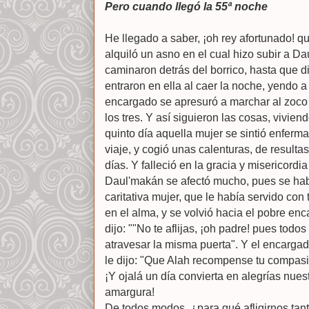
Pero cuando llegó la 55ª noche
He llegado a saber, ¡oh rey afortunado!
alquiló un asno en el cual hizo subir a D
caminaron detrás del borrico, hasta que 
entraron en ella al caer la noche, yendo a 
encargado se apresuró a marchar al zoco
los tres. Y así siguieron las cosas, vivien
quinto día aquella mujer se sintió enferm
viaje, y cogió unas calenturas, de resulta
días. Y falleció en la gracia y misericordia
Daul'makán se afectó mucho, pues se ha
caritativa mujer, que le había servido con 
en el alma, y se volvió hacia el pobre enc
dijo: ""No te aflijas, ¡oh padre! pues tod
atravesar la misma puerta". Y el encarga
le dijo: "Que Alah recompense tu compasió
¡Y ojalá un día convierta en alegrías nues
amargura!
De todos modos, ¿para qué afligirnos tan