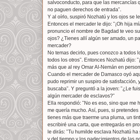
salvoconducto, para que las mercancías 
no paguen derechos de entrada".
Y al oírlo, suspiró Nozhatú y los ojos se l
Entonces el mercader le dijo: "¡Oh hija m
pronuncio el nombre de Bagdad te veo sus
ojos? ¿Tienes allí algún ser amado, un pa
mercader?
No temas decirlo, pues conozco a todos 
todos los otros". Entonces Nozhatú dijo: 
más que al rey Omar Al-Nemán en person
Cuando el mercader de Damasco oyó aquel
pudo reprimir un suspiro de satisfacción, y
buscaba". Y preguntó a la joven: "¿Le fui
algún mercader de esclavos?"
Ella respondió: "No es eso, sino que me h
me quería mucho. Así, pues, si pretendes 
tienes más que traerme una pluma, un tint
escribiré una carta, que entregarás en p
le dirás: "Tu humilde esclava Nozhatú ha s
y del tiempo y los padecimientos de las n