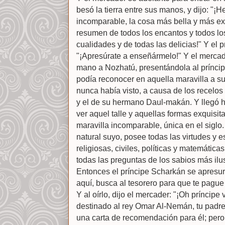
besó la tierra entre sus manos, y dijo: "¡H
incomparable, la cosa más bella y más ext
resumen de todos los encantos y todos lo
cualidades y de todas las delicias!" Y el 
"¡Apresúrate a enseñármelo!" Y el mercade
mano a Nozhatú, presentándola al príncip
podía reconocer en aquella maravilla a s
nunca había visto, a causa de los recelos
y el de su hermano Daul-makán. Y llegó ha
ver aquel talle y aquellas formas exquisita
maravilla incomparable, única en el sigl
natural suyo, posee todas las virtudes y e
religiosas, civiles, políticas y matemática
todas las preguntas de los sabios más ilu
Entonces el príncipe Scharkán se apresuró
aquí, busca al tesorero para que te pague 
Y al oírlo, dijo el mercader: "¡Oh príncipe
destinado al rey Omar Al-Nemán, tu padre
una carta de recomendación para él; pero