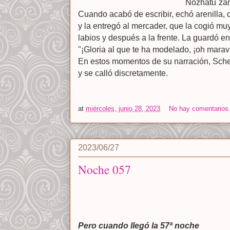
Nozhatu´za
Cuando acabó de escribir, echó arenilla,
y la entregó al mercader, que la cogió muy
labios y después a la frente. La guardó e
"¡Gloria al que te ha modelado, ¡oh maravi
En estos momentos de su narración, Sch
y se calló discretamente.
at
miércoles, junio 28, 2023
No hay comentarios
2023/06/27
Noche 057
Pero cuando llegó la 57ª noche