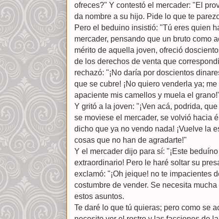
ofreces?" Y contestó el mercader: "El pro
da nombre a su hijo. Pide lo que te parezc
Pero el beduino insistió: "Tú eres quien h
mercader, pensando que un bruto como aq
mérito de aquella joven, ofreció doscient
de los derechos de venta que correspondí
rechazó: "¡No daría por doscientos dinares
que se cubre! ¡No quiero venderla ya; me l
apaciente mis camellos y muela el grano!
Y gritó a la joven: "¡Ven acá, podrida, 
se moviese el mercader, se volvió hacia él
dicho que ya no vendo nada! ¡Vuelve la es
cosas que no han de agradarte!"
Y el mercader dijo para sí: "¡Este beduíno
extraordinario! Pero le haré soltar su pres
exclamó: "¡Oh jeique! no te impacientes 
costumbre de vender. Se necesita mucha 
estos asuntos.
Te daré lo que tú quieras; pero como se 
necesito ver el rostro y las facciones de l