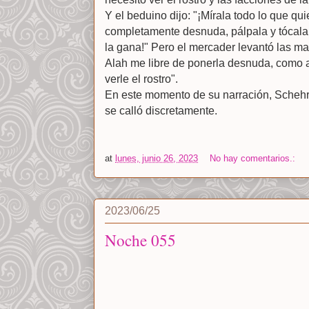
Y el beduino dijo: "¡Mírala todo lo que quie
completamente desnuda, pálpala y tócala 
la gana!" Pero el mercader levantó las ma
Alah me libre de ponerla desnuda, como 
verle el rostro".
En este momento de su narración, Schehr
se calló discretamente.
at
lunes, junio 26, 2023
No hay comentarios.:
2023/06/25
Noche 055