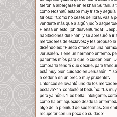
fueron a albergarse en el khan Sultaní, s
como Nozhatú estaba muy triste y seguía l
furioso: "Como no ceses de llorar, vas a 
venderte más que a algún judío asqueros
Piensa en esto, ¡oh desventurada!" Despu
habitaciones del khan, y se apresuró a ir
mercaderes de esclavos; y les propuso la
diciéndoles: "Puedo ofreceros una hermos
Jerusalén. Tiene un hermano enfermo, pe
parientes míos para que lo cuiden bien. 
comprarla tendrá que decirle, para tranqu
está muy bien cuidado en Jerusalén. Y só
a cederla en un precio muy prudente".
Entonces se levantó uno de los mercadere
esclava?" Y contestó el beduíno: "Es muy 
pero ya núbil. Y es bella, inteligente, cor
como ha enflaquecido desde la enfermed
algo de la plenitud de sus formas. Sin emb
recuperar con un poco de cuidado".