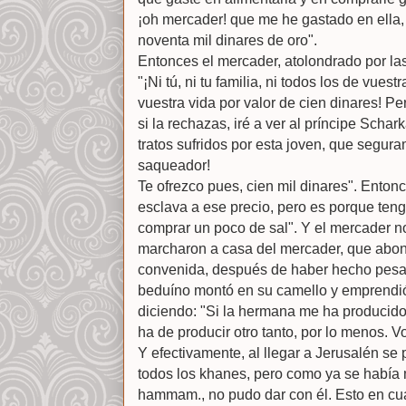
¡oh mercader! que me he gastado en ella,
noventa mil dinares de oro".
Entonces el mercader, atolondrado por las 
"¡Ni tú, ni tu familia, ni todos los de vues
vuestra vida por valor de cien dinares! Per
si la rechazas, iré a ver al príncipe Scha
tratos sufridos por esta joven, que segur
saqueador!
Te ofrezco pues, cien mil dinares". Entonc
esclava a ese precio, pero es porque teng
comprar un poco de sal". Y el mercader no
marcharon a casa del mercader, que abon
convenida, después de haber hecho pesa
beduíno montó en su camello y emprendió
diciendo: "Si la hermana me ha producido
ha de producir otro tanto, por lo menos. V
Y efectivamente, al llegar a Jerusalén s
todos los khanes, pero como ya se había
hammam., no pudo dar con él. Esto en cua