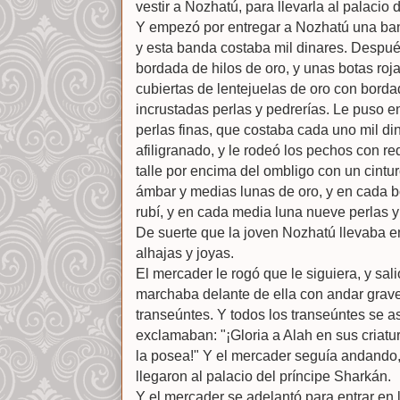
vestir a Nozhatú, para llevarla al palacio 
Y empezó por entregar a Nozhatú una band
y esta banda costaba mil dinares. Despué
bordada de hilos de oro, y unas botas roj
cubiertas de lentejuelas de oro con borda
incrustadas perlas y pedrerías. Le puso e
perlas finas, que costaba cada uno mil dina
afiligranado, y le rodeó los pechos con re
talle por encima del ombligo con un cintu
ámbar y medias lunas de oro, y en cada b
rubí, y en cada media luna nueve perlas y
De suerte que la joven Nozhatú llevaba e
alhajas y joyas.
El mercader le rogó que le siguiera, y sa
marchaba delante de ella con andar grave
transeúntes. Y todos los transeúntes se 
exclamaban: "¡Gloria a Alah en sus criat
la posea!" Y el mercader seguía andando, 
llegaron al palacio del príncipe Sharkán.
Y el mercader se adelantó para entrar en