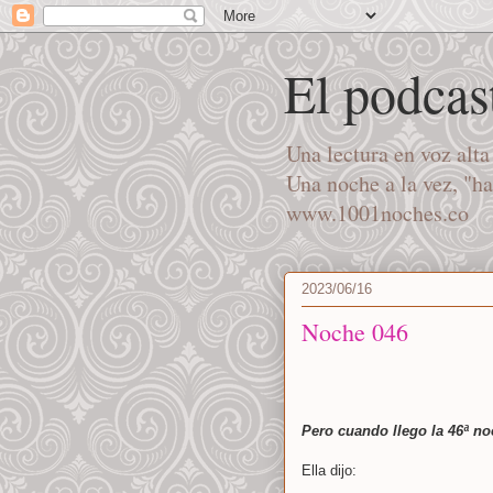
El podcas
Una lectura en voz alt
Una noche a la vez, "h
www.1001noches.co
2023/06/16
Noche 046
Pero cuando llego la 46ª n
Ella dijo: