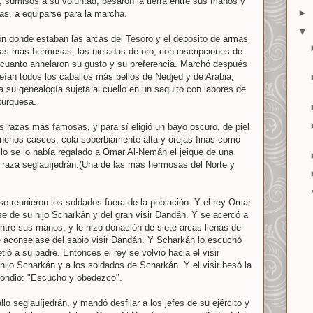
s, sumisos a su voluntad, besaron la tierra entre sus manos y
►
as, a equiparse para la marcha.
▼
ón donde estaban las arcas del Tesoro y el depósito de armas
mas más hermosas, las nieladas de oro, con inscripciones de
 cuanto anhelaron su gusto y su preferencia. Marchó después
veían todos los caballos más bellos de Nedjed y de Arabia,
a su genealogía sujeta al cuello en un saquito con labores de
turquesa.
as razas más famosas, y para sí eligió un bayo oscuro, de piel
, anchos cascos, cola soberbiamente alta y orejas finas como
llo se lo había regalado a Omar Al-Nemán el jeique de una
e raza seglauíjedrán.(Una de las más hermosas del Norte y
 se reunieron los soldados fuera de la población. Y el rey Omar
e de su hijo Scharkán y del gran visir Dandán. Y se acercó a
entre sus manos, y le hizo donación de siete arcas llenas de
 aconsejase del sabio visir Dandán. Y Scharkán lo escuchó
tió a su padre. Entonces el rey se volvió hacia el visir
ijo Scharkán y a los soldados de Scharkán. Y el visir besó la
spondió: "Escucho y obedezco".
o seglauíjedrán, y mandó desfilar a los jefes de su ejército y