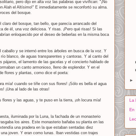
litario, pero dijo en alta voz las palabras que vivifican: "¡No
n Alah el Altísimo!" E inmediatamente se reconfortó su alma.
eroces del bosque.
l claro del bosque, tan bello, que parecía arrancado del
 de él, una voz deliciosa. Y risas. ¡Pero qué risas! Si las
abrían enloquecido por el deseo de beberlas en la misma boca
 caballo y se internó entre los árboles en busca de la voz. Y
 río blanco, de aguas transparentes y cantoras. Y al canto del
s pájaros, el lamento de las gacelas y el concierto hablado de
formaban un canto armonioso, lleno de esplendor. Y en el
e flores y plantas, como dice el poeta:
►
cura mía! cuando se tiñe con sus flores! ¡Sólo es bella el agua
s! ¡Una al lado de las otras!
La 
as flores y las aguas, y te puso en la tierra, ¡oh locura mía!
!
En 
puesta, iluminada por la Luna, la fachada de un monasterio
Lec
 rasgaba los aires. Este monasterio bañaba su planta en las
 extendía una pradera en la que estaban sentadas diez
una joven. Y eran como lunas. Iban vestidas con trajes