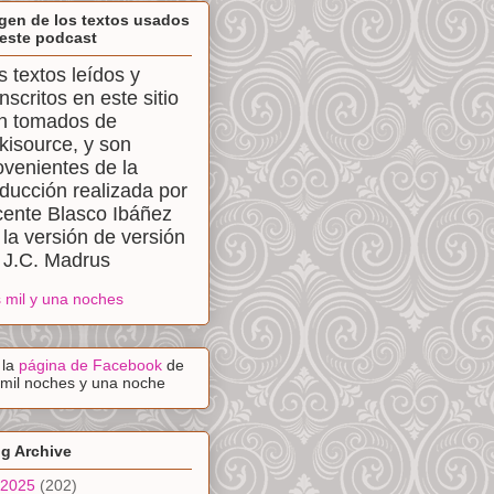
gen de los textos usados
este podcast
s textos leídos y
anscritos en este sitio
n tomados de
kisource, y son
ovenientes de la
aducción realizada por
cente Blasco Ibáñez
 la versión de versión
 J.C. Madrus
 mil y una noches
a la
página de Facebook
de
 mil noches y una noche
g Archive
2025
(202)