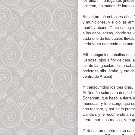
los diez mil arrogantes jinete
salieron, colmados de larguez
Scharkán fué entonces al sal
y municiones, y eligió las ar
marfil y ébano. Y así escogió
a las caballerizas, donde se 
cada uno de los cuales llevab
seda y oro adornado con una 
Allí escogió los caballos de l
lustrosa, ojos a flor de cara
las de las gacelas. Este caba
poderosa tribu árabe, y era d
centro de Arabia)
Y transcurridos los tres días,
Al-Nemán salió para despedirs
Scharkán, que besó la tierra 
monedas, y le encargó que se
con respeto, y así se lo prome
Dandán, y le recomendó a su h
tierra entre sus manos, y re
Y Scharkán montó en su caball