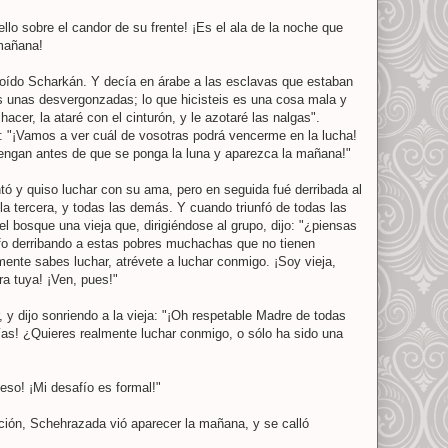
ello sobre el candor de su frente! ¡Es el ala de la noche que
 mañana!
 oído Scharkán. Y decía en árabe a las esclavas que estaban
is unas desvergonzadas; lo que hicisteis es una cosa mala y
 hacer, la ataré con el cinturón, y le azotaré las nalgas".
o: "¡Vamos a ver cuál de vosotras podrá vencerme en la lucha!
vengan antes de que se ponga la luna y aparezca la mañana!"
tó y quiso luchar con su ama, pero en seguida fué derribada al
la tercera, y todas las demás. Y cuando triunfó de todas las
l bosque una vieja que, dirigiéndose al grupo, dijo: "¿piensas
nfo derribando a estas pobres muchachas que no tienen
ente sabes luchar, atrévete a luchar conmigo. ¡Soy vieja,
a tuya! ¡Ven, pues!"
, y dijo sonriendo a la vieja: "¡Oh respetable Madre de todas
ías! ¿Quieres realmente luchar conmigo, o sólo ha sido una
eso! ¡Mi desafío es formal!"
ión, Schehrazada vió aparecer la mañana, y se calló