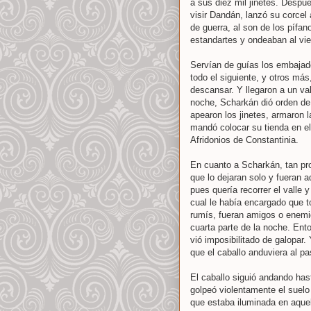
a sus diez mil jinetes. Desp
visir Dandán, lanzó su corcel 
de guerra, al son de los pífa
estandartes y ondeaban al vie
Servían de guías los embajad
todo el siguiente, y otros más
descansar. Y llegaron a un va
noche, Scharkán dió orden de 
apearon los jinetes, armaron l
mandó colocar su tienda en el 
Afridonios de Constantinia.
En cuanto a Scharkán, tan pr
que lo dejaran solo y fueran a
pues quería recorrer el valle 
cual le había encargado que t
rumís, fueran amigos o enemig
cuarta parte de la noche. En
vió imposibilitado de galopar
que el caballo anduviera al pa
El caballo siguió andando has
golpeó violentamente el suelo
que estaba iluminada en aquel