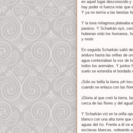
en aquel lugar desconocido y so
hay poder ni fuerza más que e
Y ya no temía a las bestias f
Y la luna milagrosa plateaba e
paraíso. Y Scharkán oyó, cerca
hubieran oído los humanos, h
y morir.
En seguida Scharkán saltó del
anduvo hasta las orillas de un
agua contestaban la voz de lo
todos los animales. Y juntos 
suelo se extendía el bordado d
¡Sólo es bella la tierra ¡oh lo
cuando se enlaza con las flore
¡Gloria al que creó la tierra, l
cerca de las flores y del agua
Y Scharkán vió en la orilla o
blanco con una alta torre que
aguas del río. Frente a él se
esclavas blancas, rodeando a 