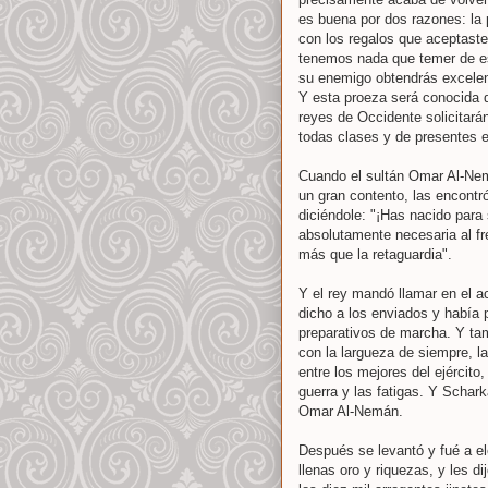
es buena por dos razones: la 
con los regalos que aceptaste
tenemos nada que temer de es
su enemigo obtendrás excelen
Y esta proeza será conocida d
reyes de Occidente solicitará
todas clases y de presentes e
Cuando el sultán Omar Al-Nem
un gran contento, las encontr
diciéndole: "¡Has nacido para 
absolutamente necesaria al fr
más que la retaguardia".
Y el rey mandó llamar en el ac
dicho a los enviados y había 
preparativos de marcha. Y tamb
con la largueza de siempre, l
entre los mejores del ejército
guerra y las fatigas. Y Schar
Omar Al-Nemán.
Después se levantó y fué a el
llenas oro y riquezas, y les d