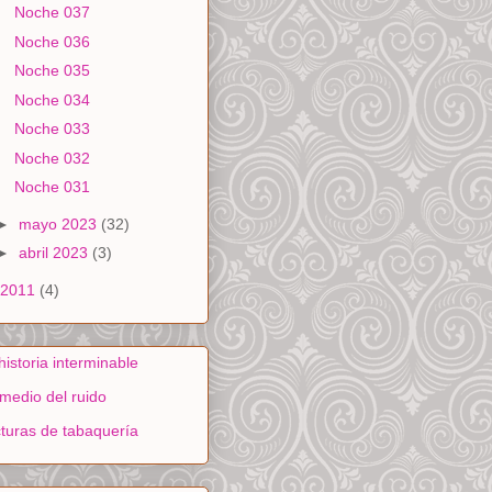
Noche 037
Noche 036
Noche 035
Noche 034
Noche 033
Noche 032
Noche 031
►
mayo 2023
(32)
►
abril 2023
(3)
2011
(4)
historia interminable
medio del ruido
turas de tabaquería