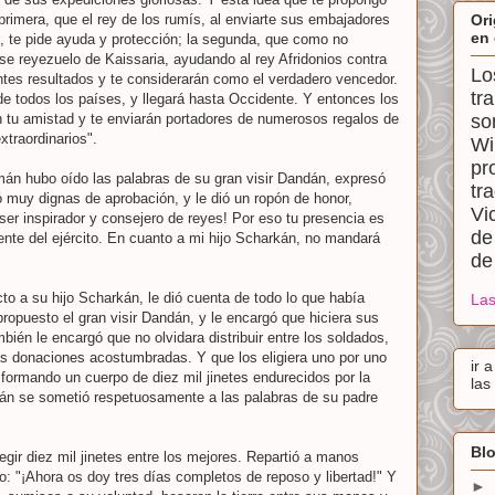
primera, que el rey de los rumís, al enviarte sus embajadores
Ori
en 
, te pide ayuda y protección; la segunda, que como no
e reyezuelo de Kaissaria, ayudando al rey Afridonios contra
Lo
tes resultados y te considerarán como el verdadero vencedor.
tr
e todos los países, y llegará hasta Occidente. Y entonces los
n tu amistad y te enviarán portadores de numerosos regalos de
so
xtraordinarios".
Wi
pr
án hubo oído las palabras de su gran visir Dandán, expresó
tr
ó muy dignas de aprobación, y le dió un ropón de honor,
Vi
ser inspirador y consejero de reyes! Por eso tu presencia es
de
ente del ejército. En cuanto a mi hijo Scharkán, no mandará
de
to a su hijo Scharkán, le dió cuenta de todo lo que había
Las
propuesto el gran visir Dandán, y le encargó que hiciera sus
ién le encargó que no olvidara distribuir entre los soldados,
as donaciones acostumbradas. Y que los eligiera uno por uno
ir 
, formando un cuerpo de diez mil jinetes endurecidos por la
las
kán se sometió respetuosamente a las palabras de su padre
Blo
egir diez mil jinetes entre los mejores. Repartió a manos
ijo: "¡Ahora os doy tres días completos de reposo y libertad!" Y
►