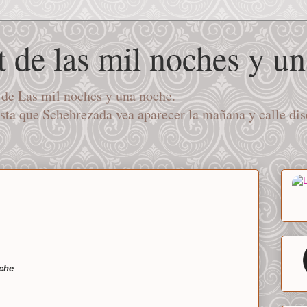
t de las mil noches y u
a de Las mil noches y una noche.
asta que Schehrezada vea aparecer la mañana y calle di
oche