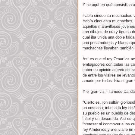
Y he aquí en qué consistían a
Había cincuenta muchachas vír
Había cincuenta muchachos, l
aquellos maravillosos jóvene
con dibujos de oro y figuras d
cual iba unida una doble falda
una perla redonda y blanca que
muchachas llevaban también i
Así es que el rey Omar los ac
embajadores con todas las con
saber su opinión acerca del s
de entre los visires se levan
amado por todos. Era el gran 
Y el gran visir, llamado Dandán
"Cierto es, ¡oh sultán glorios
un cristiano, infiel a la ley d
su pueblo es un pueblo de des
infiel y un descreído. Así es 
interesar ni conmover a los cr
rey Afridonios y a enviarle un
precisamente acaba de volver