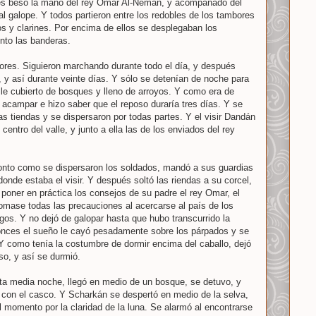
ués besó la mano del rey Omar Al-Nemán, y acompañado del
al galope. Y todos partieron entre los redobles de los tambores
nos y clarines. Por encima de ellos se desplegaban los
nto las banderas.
ores. Siguieron marchando durante todo el día, y después
, y así durante veinte días. Y sólo se detenían de noche para
lle cubierto de bosques y lleno de arroyos. Y como era de
acampar e hizo saber que el reposo duraría tres días. Y se
as tiendas y se dispersaron por todas partes. Y el visir Dandán
centro del valle, y junto a ella las de los enviados del rey
onto como se dispersaron los soldados, mandó a sus guardias
donde estaba el visir. Y después soltó las riendas a su corcel,
y poner en práctica los consejos de su padre el rey Omar, el
omase todas las precauciones al acercarse al país de los
os. Y no dejó de galopar hasta que hubo transcurrido la
tonces el sueño le cayó pesadamente sobre los párpados y se
. Y como tenía la costumbre de dormir encima del caballo, dejó
so, y así se durmió.
ta media noche, llegó en medio de un bosque, se detuvo, y
 con el casco. Y Scharkán se despertó en medio de la selva,
 momento por la claridad de la luna. Se alarmó al encontrarse