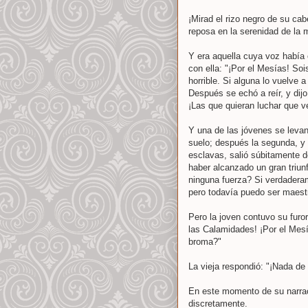
¡Mirad el rizo negro de su cab
reposa en la serenidad de la
Y era aquella cuya voz había
con ella: "¡Por el Mesías! So
horrible. Si alguna lo vuelve a
Después se echó a reír, y dij
¡Las que quieran luchar que 
Y una de las jóvenes se levan
suelo; después la segunda, y 
esclavas, salió súbitamente de
haber alcanzado un gran triu
ninguna fuerza? Si verdaderam
pero todavía puedo ser maestr
Pero la joven contuvo su furor
las Calamidades! ¡Por el Mes
broma?"
La vieja respondió: "¡Nada de 
En este momento de su narrac
discretamente.