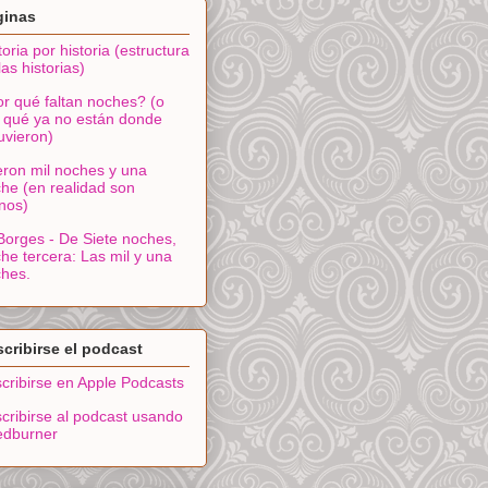
ginas
toria por historia (estructura
las historias)
r qué faltan noches? (o
 qué ya no están donde
uvieron)
ron mil noches y una
he (en realidad son
nos)
Borges - De Siete noches,
he tercera: Las mil y una
hes.
cribirse el podcast
cribirse en Apple Podcasts
cribirse al podcast usando
edburner