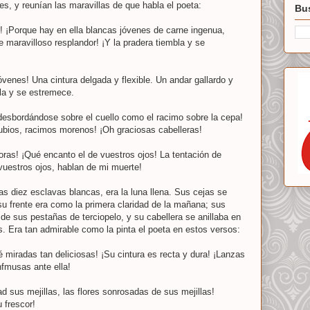
es, y reunían las maravillas de que habla el poeta:
Bus
e! ¡Porque hay en ella blancas jóvenes de carne ingenua,
 maravilloso resplandor! ¡Y la pradera tiembla y se
venes! Una cintura delgada y flexible. Un andar gallardo y
la y se estremece.
 desbordándose sobre el cuello como el racimo sobre la cepa!
ubios, racimos morenos! ¡Oh graciosas cabelleras!
ras! ¡Qué encanto el de vuestros ojos! La tentación de
 vuestros ojos, hablan de mi muerte!
as diez esclavas blancas, era la luna llena. Sus cejas se
u frente era como la primera claridad de la mañana; sus
de sus pestañas de terciopelo, y su cabellera se anillaba en
s. Era tan admirable como la pinta el poeta en estos versos:
é miradas tan deliciosas! ¡Su cintura es recta y dura! ¡Lanzas
fmusas ante ella!
ad sus mejillas, las flores sonrosadas de sus mejillas!
 frescor!