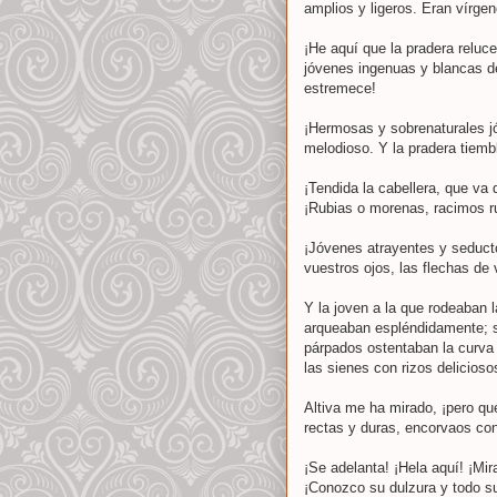
amplios y ligeros. Eran vírgen
¡He aquí que la pradera reluc
jóvenes ingenuas y blancas de
estremece!
¡Hermosas y sobrenaturales jó
melodioso. Y la pradera tiemb
¡Tendida la cabellera, que va
¡Rubias o morenas, racimos r
¡Jóvenes atrayentes y seducto
vuestros ojos, las flechas de
Y la joven a la que rodeaban l
arqueaban espléndidamente; s
párpados ostentaban la curva 
las sienes con rizos delicioso
Altiva me ha mirado, ¡pero qu
rectas y duras, encorvaos con
¡Se adelanta! ¡Hela aquí! ¡Mir
¡Conozco su dulzura y todo su