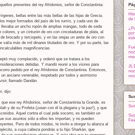
Pá
quellos presentes del rey Afridonios, señor de Constantinia:
His
genes, bellas entre las más bellas de las hijas de Grecia.
de 
os mejor formados del país de los rumís, y cada uno de
s llevaba un ancho ropón de amplias mangas, todo de seda
¿Po
e colores, y un cinturón de oro con cinceladuras de plata, al
por
 de brocado y terciopelo, y en las orejas un arete de oro con
est
 valía más de mil dinares titulados de oro. Y por su parte, las
Fue
ncalculables magnificencias.
noc
me
eptó muy complacido, y ordenó que se tratara a los
sideraciones debidas. Y mandó reunir a los visires para
JL 
ocorro pedido por el rey Afridonios de Constantinia. Entonces,
noc
tó un anciano venerable, respetado por todos y asimismo
noc
visir, llamado Dandán.
, dijo:
Sus
o! que ese rey Afridonios, señor de Constantinia la Grande, es
Sus
e Alah y de su Profeta (¡sean con él la plegaria y la paz!), y que
creídos. Aquel contra el cual pide socorro, es también un
Sus
que sus asuntos sólo a ellos les importan, y no pueden
Fe
eyentes. Pero de todos modos, te invito a otorgar tu alianza al
 ejército, a cuya cabeza pondrás a tu hijo Sharkán, que
 de sus expediciones gloriosas. Y esta idea que te propongo