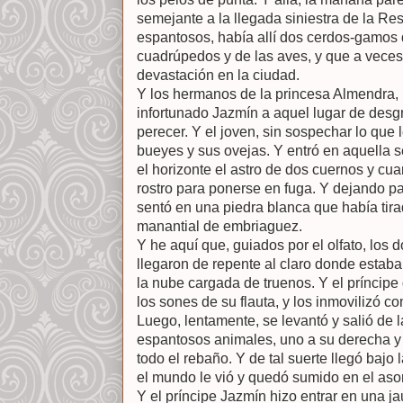
semejante a la llegada siniestra de la Re
espantosos, había allí dos cerdos-gamos q
cuadrúpedos y de las aves, y que a veces
devastación en la ciudad.
Y los hermanos de la princesa Almendra, p
infortunado Jazmín a aquel lugar de desgr
perecer. Y el joven, sin sospechar lo que 
bueyes y sus ovejas. Y entró en aquella s
el horizonte el astro de dos cuernos y cua
rostro para ponerse en fuga. Y dejando pa
sentó en una piedra blanca que había tirado
manantial de embriaguez.
Y he aquí que, guiados por el olfato, los 
llegaron de repente al claro donde estaba
la nube cargada de truenos. Y el príncipe
los sones de su flauta, y los inmovilizó c
Luego, lentamente, se levantó y salió de 
espantosos animales, uno a su derecha y o
todo el rebaño. Y de tal suerte llegó bajo 
el mundo le vió y quedó sumido en el as
Y el príncipe Jazmín hizo entrar en una ja