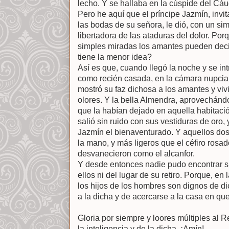
lecho. Y se hallaba en la cúspide del Cá
Pero he aquí que el príncipe Jazmín, invi
las bodas de su señora, le dió, con un si
libertadora de las ataduras del dolor. Po
simples miradas los amantes pueden deci
tiene la menor idea?
Así es que, cuando llegó la noche y se in
como recién casada, en la cámara nupcia
mostró su faz dichosa a los amantes y viv
olores. Y la bella Almendra, aprovechándo
que la habían dejado en aquella habitació
salió sin ruido con sus vestiduras de oro,
Jazmín el bienaventurado. Y aquellos do
la mano, y más ligeros que el céfiro rosa
desvanecieron como el alcanfor.
Y desde entonces nadie pudo encontrar su
ellos ni del lugar de su retiro. Porque, en
los hijos de los hombres son dignos de di
a la dicha y de acercarse a la casa en qu
Gloria por siempre y loores múltiples al R
la inteligencia y de la dicha. ¡Amín!