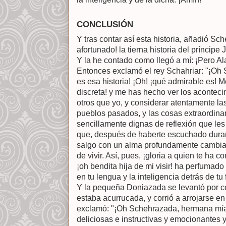
CONCLUSIÓN
Y tras contar así esta historia, añadió Sc
afortunado! la tierna historia del príncip
Y la he contado como llegó a mí: ¡Pero Al
Entonces exclamó el rey Schahriar: "¡Oh
es esa historia! ¡Oh! ¡qué admirable es! M
discreta! y me has hecho ver los acontec
otros que yo, y considerar atentamente las
pueblos pasados, y las cosas extraordinar
sencillamente dignas de reflexión que les
que, después de haberte escuchado duran
salgo con un alma profundamente cambia
de vivir. Así, pues, ¡gloria a quien te ha 
¡oh bendita hija de mi visir! ha perfumado
en tu lengua y la inteligencia detrás de tu f
Y la pequeña Doniazada se levantó por c
estaba acurrucada, y corrió a arrojarse e
exclamó: "¡Oh Schehrazada, hermana mía
deliciosas e instructivas y emocionantes 