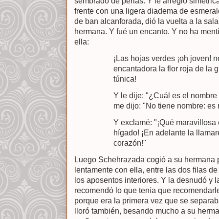
sembrado de perlas. Y le arregló simétrica
frente con una ligera diadema de esmera
de ban alcanforada, dió la vuelta a la sal
hermana. Y fué un encanto. Y no ha ment
ella:
¡Las hojas verdes ¡oh joven! 
encantadora la flor roja de la g
túnica!
Y le dije: "¿Cuál es el nombre 
me dijo: "No tiene nombre: es 
Y exclamé: "¡Qué maravillosa 
hígado! ¡En adelante la llama
corazón!"
Luego Schehrazada cogió a su hermana po
lentamente con ella, entre las dos filas de
los aposentos interiores. Y la desnudó y la
recomendó lo que tenía que recomendarle
porque era la primera vez que se separa
lloró también, besando mucho a su herma