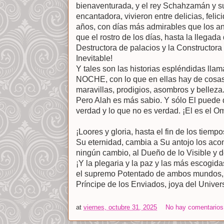
bienaventurada, y el rey Schahzamán y s
encantadora, vivieron entre delicias, feli
años, con días más admirables que los a
que el rostro de los días, hasta la llegad
Destructora de palacios y la Constructora 
Inevitable!
Y tales son las historias espléndidas 
NOCHE, con lo que en ellas hay de cosas
maravillas, prodigios, asombros y belleza
Pero Alah es más sabio. Y sólo El puede d
verdad y lo que no es verdad. ¡El es el O
¡Loores y gloria, hasta el fin de los tiem
Su eternidad, cambia a Su antojo los aco
ningún cambio, al Dueño de lo Visible y de
¡Y la plegaria y la paz y las más escogid
el supremo Potentado de ambos mundos,
Príncipe de los Enviados, joya del Univer
at
viernes, octubre 31, 2025
No hay comentarios