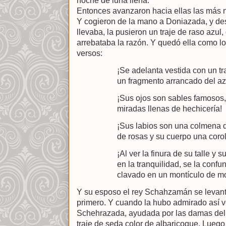
noche de luna llena.
Entonces avanzaron hacia ellas las más 
Y cogieron de la mano a Doniazada, y des
llevaba, la pusieron un traje de raso azul,
arrebataba la razón. Y quedó ella como lo
versos:
¡Se adelanta vestida con un tra
un fragmento arrancado del azu
¡Sus ojos son sables famosos,
miradas llenas de hechicería!
¡Sus labios son una colmena de
de rosas y su cuerpo una coro
¡Al ver la finura de su talle 
en la tranquilidad, se la confu
clavado en un montículo de mo
Y su esposo el rey Schahzamán se levantó
primero. Y cuando la hubo admirado así ves
Schehrazada, ayudada por las damas del 
traje de seda color de albaricoque. Luego 