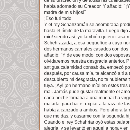
de su discreción y de todas las cualidade
había adornado su Creador. Y añadió: "¡Y
madre de mis hijos!"
¡Eso fué todo!
Y el rey Schahzamán se asombraba prodi
hasta el límite de la maravilla. Luego dij
mío! siendo así, yo también quiero casar
Schehrazada, a esa pequeñuela cuyo no
dos hermanos carnales casados con dos 
añadió: "Y de ese modo, con dos esposas
olvidaremos nuestra desgracia anterior. P
antigua calamidad consabida, empezó por
después, por causa mía, te alcanzó a ti a 
descubierto mi desgracia, no te hubieras t
tuya. ¡Ay! ¡oh hermano mío! en estos tres
mal. Jamás pude gustar realmente el amor
cada noche tomaba a una muchacha virg
matarla, para hacer expiar a la raza de l
había alcanzado a ambos. Pero ahora tam
que me das, y casarme con la segunda hija
Cuando el rey Schahriar oyó estas palab
alegría, y se levantó en aquella hora y en