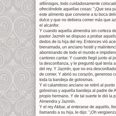
alfónsigos, todo cuidadosamente colocado 
ofreciéndole aquellas cosas: "¡Que sea par
este alimento que conviene a tu boca de
dulce y que no debiera comer más que azú
el alcanfor.
Y cuando aquella almendra sin corteza de
pastor Jazmín se dispuso a probar aquell
dedos de la hija del rey. Entonces vió acer
bienamada, un anciano hostil y malintenc
abominando de todo el mundo e impidiendo
cantores cantar. Y cuando llegó junto al jo
la desconfianza, y le preguntó qué tenía al
del rey. Y Jazmín, que no era desconfiado
de comer. Y abrió su corazón, generoso co
toda la bandeja de golosinas.
Y el calamitoso anciano se retiró al punto
golosinas y aquella bandeja al padre de A
propio hermano. Y de tal suerte le dió la 
Almendra y Jazmín.
Y el rey Akbar, al enterarse de aquello, lle
llamando a su hija, le dijo: "¡Oh vergüenz