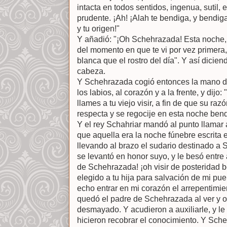
intacta en todos sentidos, ingenua, sutil, 
prudente. ¡Ah! ¡Alah te bendiga, y bendiga
y tu origen!"
Y añadió: "¡Oh Schehrazada! Esta noche, 
del momento en que te vi por vez primera
blanca que el rostro del día". Y así dicien
cabeza.
Y Schehrazada cogió entonces la mano de 
los labios, al corazón y a la frente, y dijo
llames a tu viejo visir, a fin de que su raz
respecta y se regocije en esta noche bend
Y el rey Schahriar mandó al punto llamar a
que aquella era la noche fúnebre escrita e
llevando al brazo el sudario destinado a 
se levantó en honor suyo, y le besó entre 
de Schehrazada! ¡oh visir de posteridad b
elegido a tu hija para salvación de mi pue
echo entrar en mi corazón el arrepentimien
quedó el padre de Schehrazada al ver y o
desmayado. Y acudieron a auxiliarle, y le
hicieron recobrar el conocimiento. Y Sch