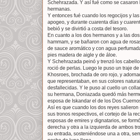
Schehrazada. Y así fué como se casaron 
hermanas.
Y entonces fué cuando los regocijos y las
apogeo, y durante cuarenta días y cuaren
bebió y se divirtió a costa del tesoro.
En cuanto a los dos hermanos y a las dos
hammam, y se bañaron con agua de rosas 
de sauce aromático y con agua perfumada
pies madera de aigle y de áloe.
Y Schehrazada peinó y trenzó los cabello
roció de perlas. Luego le puso un traje de
Khosroes, brochada de oro rojo, y adornad
que representaban, en sus colores natura
desfallecidas. Y le puso al cuello un colla
su hermana, Doniazada quedó más hermos
esposa de Iskandar el de los Dos Cuerno
Así es que cuando los dos reyes saliero
sus tronos respectivos, el cortejo de la 
esposas de emires y dignatarios, se formó 
derecha y otra a la izquierda de ambos tr
su entrada, sosteniéndose una a otra, se