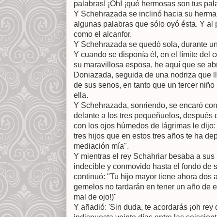
palabras! ¡Oh! ¡qué hermosas son tus pal
Y Schehrazada se inclinó hacia su hermana,
algunas palabras que sólo oyó ésta. Y al 
como el alcanfor.
Y Schehrazada se quedó sola, durante uno
Y cuando se disponía él, en el límite del c
su maravillosa esposa, he aquí que se abr
Doniazada, seguida de una nodriza que 
de sus senos, en tanto que un tercer niño
ella.
Y Schehrazada, sonriendo, se encaró con 
delante a los tres pequeñuelos, después d
con los ojos húmedos de lágrimas le dijo: 
tres hijos que en estos tres años te ha de
mediación mía".
Y mientras el rey Schahriar besaba a sus 
indecible y conmovido hasta el fondo de
continuó: "Tu hijo mayor tiene ahora dos 
gemelos no tardarán en tener un año de eda
mal de ojo!)"
Y añadió: 'Sin duda, te acordarás ¡oh rey