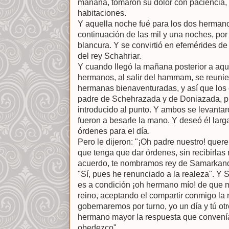
mañana, tomaron su dolor con paciencia, 
habitaciones.
Y aquella noche fué para los dos herman
continuación de las mil y una noches, por la
blancura. Y se convirtió en efemérides de
del rey Schahriar.
Y cuando llegó la mañana posterior a aque
hermanos, al salir del hammam, se reuni
hermanas bienaventuradas, y así que los cu
padre de Schehrazada y de Doniazada, pid
introducido al punto. Y ambos se levantar
fueron a besarle la mano. Y deseó él larga
órdenes para el día.
Pero le dijeron: "¡Oh padre nuestro! quer
que tenga que dar órdenes, sin recibirla
acuerdo, te nombramos rey de Samarkan
"Sí, pues he renunciado a la realeza". Y 
es a condición ¡oh hermano mío! de que 
reino, aceptando el compartir conmigo la r
gobernaremos por turno, yo un día y tú ot
hermano mayor la respuesta que convenía
obedezco".