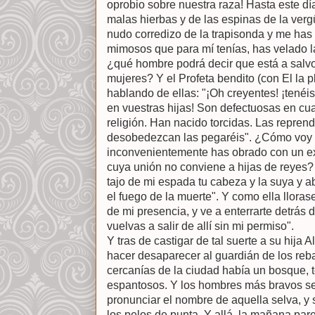
oprobio sobre nuestra raza! Hasta este dí
malas hierbas y de las espinas de la ver
nudo corredizo de la trapisonda y me has
mimosos que para mí tenías, has velado la
¿qué hombre podrá decir que está a salvo
mujeres? Y el Profeta bendito (con El la p
hablando de ellas: "¡Oh creyentes! ¡tené
en vuestras hijas! Son defectuosas en cuan
religión. Han nacido torcidas. Las reprend
desobedezcan las pegaréis". ¿Cómo voy a 
inconvenientemente has obrado con un ex
cuya unión no conviene a hijas de reyes?
tajo de mi espada tu cabeza y la suya y a
el fuego de la muerte". Y como ella lloras
de mi presencia, y ve a enterrarte detrás d
vuelvas a salir de allí sin mi permiso".
Y tras de castigar de tal suerte a su hija 
hacer desaparecer al guardián de los reb
cercanías de la ciudad había un bosque, t
espantosos. Y los hombres más bravos se 
pronunciar el nombre de aquella selva, y
los pelos de punta. Y allá, la mañana par