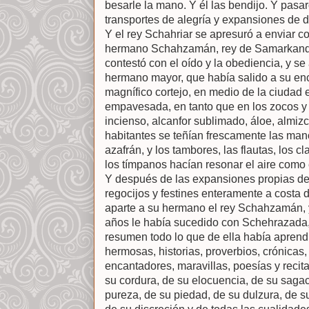
besarle la mano. Y él las bendijo. Y pasa
transportes de alegría y expansiones de d
Y el rey Schahriar se apresuró a enviar c
hermano Schahzamán, rey de Samarkanda
contestó con el oído y la obediencia, y se 
hermano mayor, que había salido a su enc
magnífico cortejo, en medio de la ciudad
empavesada, en tanto que en los zocos y
incienso, alcanfor sublimado, áloe, almizc
habitantes se teñían frescamente las man
azafrán, y los tambores, las flautas, los cla
los tímpanos hacían resonar el aire como 
Y después de las expansiones propias de
regocijos y festines enteramente a costa d
aparte a su hermano el rey Schahzamán, y
años le había sucedido con Schehrazada, la
resumen todo lo que de ella había aprend
hermosas, historias, proverbios, crónicas,
encantadores, maravillas, poesías y recita
su cordura, de su elocuencia, de su sagac
pureza, de su piedad, de su dulzura, de s