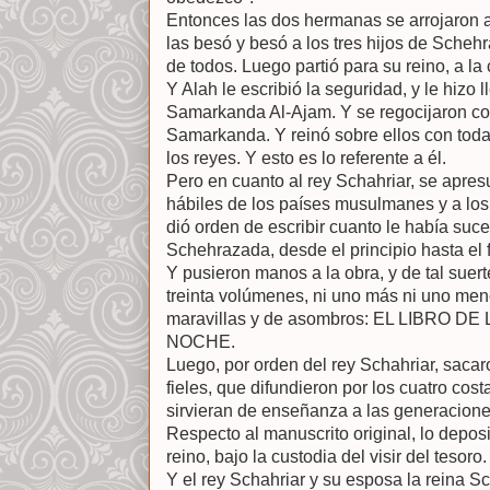
Entonces las dos hermanas se arrojaron al
las besó y besó a los tres hijos de Scheh
de todos. Luego partió para su reino, a l
Y Alah le escribió la seguridad, y le hizo 
Samarkanda Al-Ajam. Y se regocijaron con
Samarkanda. Y reinó sobre ellos con toda j
los reyes. Y esto es lo referente a él.
Pero en cuanto al rey Schahriar, se apres
hábiles de los países musulmanes y a los
dió orden de escribir cuanto le había su
Schehrazada, desde el principio hasta el fi
Y pusieron manos a la obra, y de tal suert
treinta volúmenes, ni uno más ni uno meno
maravillas y de asombros: EL LIBRO 
NOCHE.
Luego, por orden del rey Schahriar, saca
fieles, que difundieron por los cuatro cos
sirvieran de enseñanza a las generacione
Respecto al manuscrito original, lo deposi
reino, bajo la custodia del visir del tesoro.
Y el rey Schahriar y su esposa la reina S