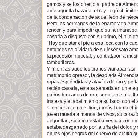
gamos y se los ofreció al padre de Almen
ante aquella hazaña, el rey llegó al límite
de la condenación de aquel león de héro
Pero los hermanos de la enamorada Alme
rencor, y para impedir que su hermana se 
casarla a disgusto con su primo, el hijo d
"Hay que atar el pie a esa loca con la cue
entonces se olvidará de su insensato amo
la procesión nupcial, y contrataron a músi
tamborileros.
Y mientras aquellos tiranos vigilaban así
matrimonio opresor, la desolada Almendra
ropas espléndidas y atavíos de oro y per
recién casada, estaba sentada en un eleg
paños brocados de oro, semejante a la flor
tristeza y el abatimiento a su lado, con el
silenciosa como el lirio, inmóvil como el 
joven muerta a manos de vivos, su corazó
degüellan, su alma estaba vestida con un
estaba desgarrado por la uña del dolor, y
en los ojos negros del cuervo de arcilla 