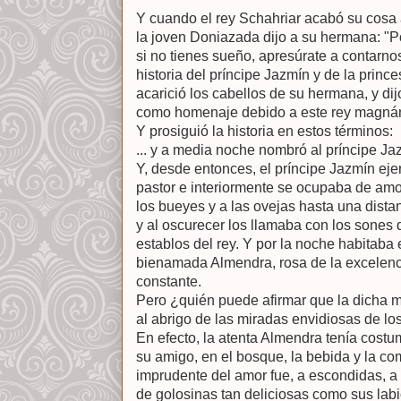
Y cuando el rey Schahriar acabó su cos
la joven Doniazada dijo a su hermana: "Po
si no tienes sueño, apresúrate a contarnos
historia del príncipe Jazmín y de la pri
acarició los cabellos de su hermana, y dij
como homenaje debido a este rey magnán
Y prosiguió la historia en estos términos:
... y a media noche nombró al príncipe Ja
Y, desde entonces, el príncipe Jazmín ejer
pastor e interiormente se ocupaba de amor.
los bueyes y a las ovejas hasta una dista
y al oscurecer los llamaba con los sones de
establos del rey. Y por la noche habitaba
bienamada Almendra, rosa de la excelenc
constante.
Pero ¿quién puede afirmar que la dicha 
al abrigo de las miradas envidiosas de l
En efecto, la atenta Almendra tenía cost
su amigo, en el bosque, la bebida y la co
imprudente del amor fue, a escondidas, a
de golosinas tan deliciosas como sus labi