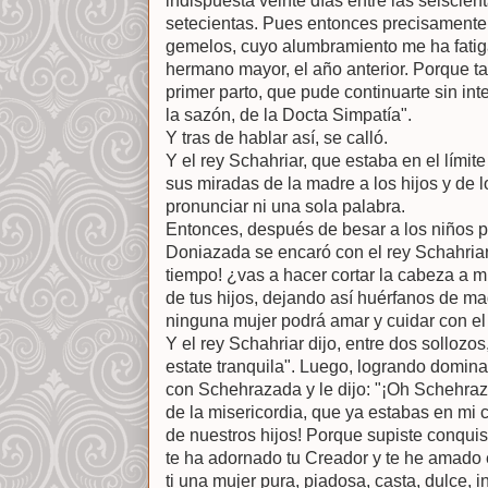
indispuesta veinte días entre las seiscie
setecientas. Pues entonces precisamente 
gemelos, cuyo alumbramiento me ha fati
hermano mayor, el año anterior. Porque t
primer parto, que pude continuarte sin int
la sazón, de la Docta Simpatía".
Y tras de hablar así, se calló.
Y el rey Schahriar, que estaba en el lími
sus miradas de la madre a los hijos y de l
pronunciar ni una sola palabra.
Entonces, después de besar a los niños po
Doniazada se encaró con el rey Schahriar y
tiempo! ¿vas a hacer cortar la cabeza a
de tus hijos, dejando así huérfanos de ma
ninguna mujer podrá amar y cuidar con e
Y el rey Schahriar dijo, entre dos sollozos
estate tranquila". Luego, logrando domin
con Schehrazada y le dijo: "¡Oh Schehraza
de la misericordia, que ya estabas en mi
de nuestros hijos! Porque supiste conqui
te ha adornado tu Creador y te he amado 
ti una mujer pura, piadosa, casta, dulce,