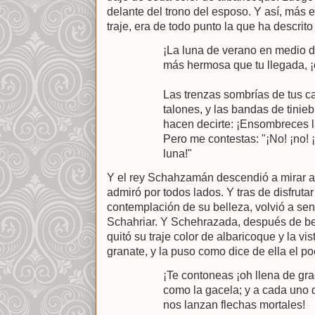
delante del trono del esposo. Y así, más
traje, era de todo punto la que ha descrito
¡La luna de verano en medio d
más hermosa que tu llegada, ¡
Las trenzas sombrías de tus ca
talones, y las bandas de tinieb
hacen decirte: ¡Ensombreces la
Pero me contestas: "¡No! ¡no! 
luna!"
Y el rey Schahzamán descendió a mirar a 
admiró por todos lados. Y tras de disfrutar
contemplación de su belleza, volvió a se
Schahriar. Y Schehrazada, después de b
quitó su traje color de albaricoque y la vi
granate, y la puso como dice de ella el po
¡Te contoneas ¡oh llena de grac
como la gacela; y a cada uno 
nos lanzan flechas mortales!