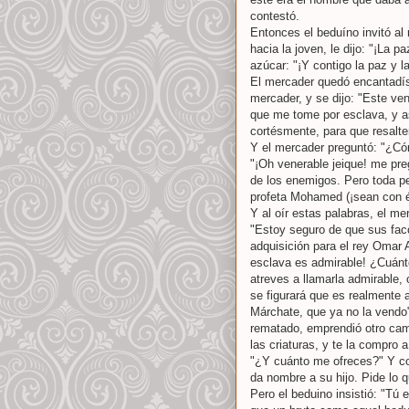
contestó.
Entonces el beduíno invitó al
hacia la joven, le dijo: "¡La
azúcar: "¡Y contigo la paz y l
El mercader quedó encantadísi
mercader, y se dijo: "Este ve
que me tome por esclava, y as
cortésmente, para que resalt
Y el mercader preguntó: "¿Cóm
"¡Oh venerable jeique! me pre
de los enemigos. Pero toda pe
profeta Mohamed (¡sean con él 
Y al oír estas palabras, el me
"Estoy seguro de que sus fac
adquisición para el rey Omar 
esclava es admirable! ¿Cuánto
atreves a llamarla admirable,
se figurará que es realmente 
Márchate, que ya no la vendo
rematado, emprendió otro cami
las criaturas, y te la compro
"¿Y cuánto me ofreces?" Y con
da nombre a su hijo. Pide lo q
Pero el beduino insistió: "Tú