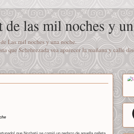
t de las mil noches y u
a de Las mil noches y una noche.
asta que Schehrezada vea aparecer la mañana y calle di
oche
fortunado! que Nozhatú se comió un pedazo de aquella galleta