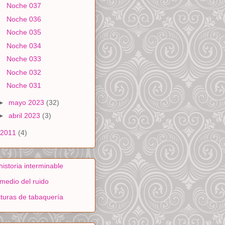
Noche 037
Noche 036
Noche 035
Noche 034
Noche 033
Noche 032
Noche 031
►
mayo 2023
(32)
►
abril 2023
(3)
2011
(4)
historia interminable
medio del ruido
turas de tabaquería