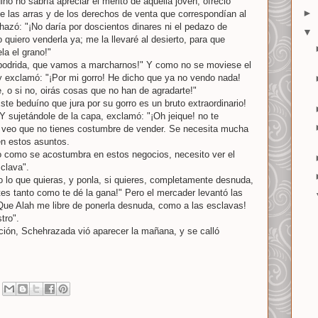
no no sabría apreciar el mérito de aquella joven, ofreció
►
 las arras y de los derechos de venta que correspondían al
chazó: "¡No daría por doscientos dinares ni el pedazo de
▼
o quiero venderla ya; me la llevaré al desierto, para que
a el grano!"
, podrida, que vamos a marcharnos!" Y como no se moviese el
 y exclamó: "¡Por mi gorro! He dicho que ya no vendo nada!
, o si no, oirás cosas que no han de agradarte!"
Este beduíno que jura por su gorro es un bruto extraordinario!
 Y sujetándole de la capa, exclamó: "¡Oh jeique! no te
 veo que no tienes costumbre de vender. Se necesita mucha
en estos asuntos.
ro como se acostumbra en estos negocios, necesito ver el
sclava".
do lo que quieras, y ponla, si quieres, completamente desnuda,
tes tanto como te dé la gana!" Pero el mercader levantó las
Que Alah me libre de ponerla desnuda, como a las esclavas!
tro".
ión, Schehrazada vió aparecer la mañana, y se calló