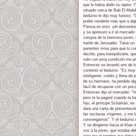
que le había dado su raptor. 
situado cerca de Bab El-Malek
beduíno le dijo muy furioso: 
podré venderte más que a alg
Piensa en esto, ¡oh desventur
y se apresuró a ir al mercado
compra de la hermosa joven, 
traído de Jerusalén. Tiene u
parientes míos para que lo cu
decirle, para tranquilizarla,
sólo con esta condición me pr
Entonces se levantó uno de l
contestó el beduíno: "Es muy 
inteligente, cortés y llena d
de su hermano, ha perdido alg
fácil de recuperar con un poc
Entonces dijo el mercader: "I
pero te la pagaré cuando la h
hijo, el príncipe Scharkán, e
dará una carta de presentació
las esclavas vírgenes, y me l
convengamos". Y el beduíno c
Y se dirigieron hacia el khan
voz a la joven, que estaba detr
éste era el nombre que daba a 