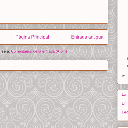
Página Principal
Entrada antigua
irse a:
Comentarios de la entrada (Atom)
►
La 
En 
Lec