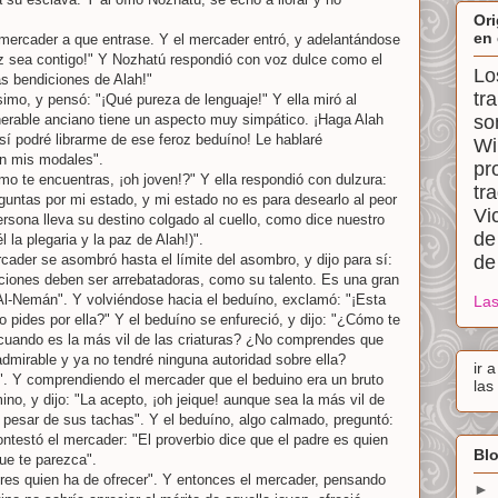
Ori
en 
 mercader a que entrase. Y el mercader entró, y adelantándose
 paz sea contigo!" Y Nozhatú respondió con voz dulce como el
Lo
as bendiciones de Alah!"
tr
mo, y pensó: "¡Qué pureza de lenguaje!" Y ella miró al
nerable anciano tiene un aspecto muy simpático. ¡Haga Alah
so
í podré librarme de ese feroz beduíno! Le hablaré
Wi
en mis modales".
pr
o te encuentras, ¡oh joven!?" Y ella respondió con dulzura:
tr
guntas por mi estado, y mi estado no es para desearlo al peor
Vi
rsona lleva su destino colgado al cuello, como dice nuestro
de
la plegaria y la paz de Alah!)".
rcader se asombró hasta el límite del asombro, y dijo para sí:
de
ciones deben ser arrebatadoras, como su talento. Es una gran
Al-Nemán". Y volviéndose hacia el beduíno, exclamó: "¡Esta
Las
 pides por ella?" Y el beduíno se enfureció, y dijo: "¿Cómo te
 cuando es la más vil de las criaturas? ¿No comprendes que
admirable y ya no tendré ninguna autoridad sobre ella?
ir 
". Y comprendiendo el mercader que el beduino era un bruto
las
no, y dijo: "La acepto, ¡oh jeique! aunque sea la más vil de
 a pesar de sus tachas". Y el beduíno, algo calmado, preguntó:
testó el mercader: "El proverbio dice que el padre es quien
Blo
ue te parezca".
 eres quien ha de ofrecer". Y entonces el mercader, pensando
►