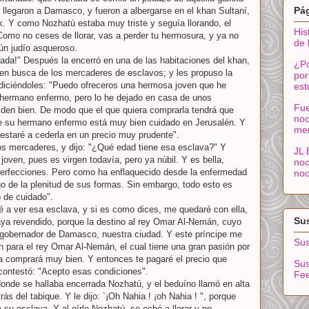
Pá
Y llegaron a Damasco, y fueron a albergarse en el khan Sultaní,
. Y como Nozhatú estaba muy triste y seguía llorando, el
His
"Como no ceses de llorar, vas a perder tu hermosura, y ya no
de 
ún judío asqueroso.
ada!" Después la encerró en una de las habitaciones del khan,
¿Po
 en busca de los mercaderes de esclavos; y les propuso la
por
diciéndoles: "Puedo ofreceros una hermosa joven que he
est
n hermano enfermo, pero lo he dejado en casa de unos
Fue
iden bien. De modo que el que quiera comprarla tendrá que
noc
 que su hermano enfermo está muy bien cuidado en Jerusalén. Y
me
estaré a cederla en un precio muy prudente".
os mercaderes, y dijo: "¿Qué edad tiene esa esclava?" Y
JL 
joven, pues es virgen todavía, pero ya núbil. Y es bella,
noc
e perfecciones. Pero como ha enflaquecido desde la enfermedad
noc
o de la plenitud de sus formas. Sin embargo, todo esto es
o de cuidado".
ré a ver esa esclava, y si es como dices, me quedaré con ella,
Sus
aya revendido, porque la destino al rey Omar Al-Nemán, cuyo
s gobernador de Damasco, nuestra ciudad. Y este príncipe me
Sus
n para el rey Omar Al-Nemán, el cual tiene una gran pasión por
a comprará muy bien. Y entonces te pagaré el precio que
Sus
ontestó: "Acepto esas condiciones".
Fe
 donde se hallaba encerrada Nozhatú, y el beduíno llamó en alta
ás del tabique. Y le dijo: `¡Oh Nahia ! ¡oh Nahia ! ", porque
su esclava. Y al oírlo Nozhatú, se echó a llorar y no