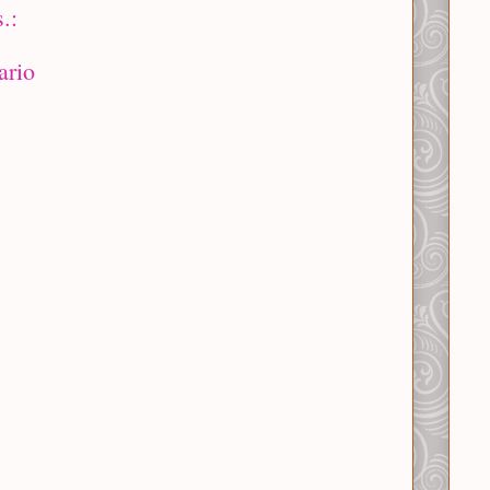
.:
ario