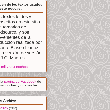
gen de los textos usados
este podcast
s textos leídos y
anscritos en este sitio
n tomados de
kisource, y son
ovenientes de la
aducción realizada por
cente Blasco Ibáñez
 la versión de versión
 J.C. Madrus
 mil y una noches
a la
página de Facebook
de
 mil noches y una noche
g Archive
2025
(202)