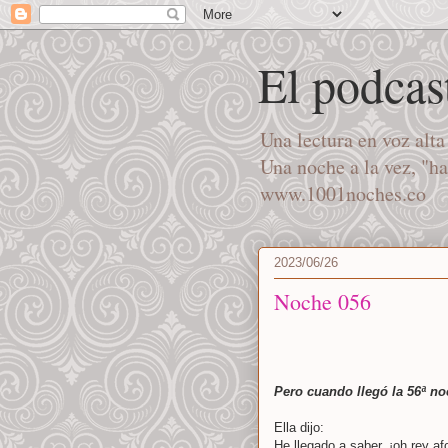
El podcas
Una lectura en voz alt
Una noche a la vez, "h
www.1001noches.co
2023/06/26
Noche 056
Pero cuando llegó la 56ª n
Ella dijo:
He llegado a saber, ¡oh rey a