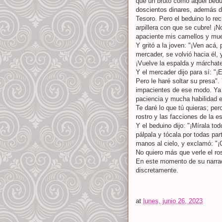
que un bruto como aquel bedui
doscientos dinares, además de
Tesoro. Pero el beduino lo re
arpillera con que se cubre! ¡N
apaciente mis camellos y muel
Y gritó a la joven: "¡Ven acá
mercader, se volvió hacia él,
¡Vuelve la espalda y márchate
Y el mercader dijo para sí: "¡
Pero le haré soltar su presa".
impacientes de ese modo. Ya
paciencia y mucha habilidad 
Te daré lo que tú quieras; pe
rostro y las facciones de la e
Y el beduino dijo: "¡Mírala to
pálpala y tócala por todas par
manos al cielo, y exclamó: "¡
No quiero más que verle el ros
En este momento de su narrac
discretamente.
at
lunes, junio 26, 2023