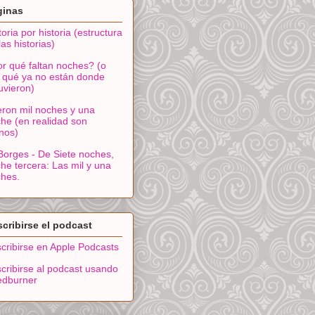
ginas
toria por historia (estructura
las historias)
r qué faltan noches? (o
 qué ya no están donde
uvieron)
ron mil noches y una
he (en realidad son
nos)
Borges - De Siete noches,
he tercera: Las mil y una
hes.
cribirse el podcast
cribirse en Apple Podcasts
cribirse al podcast usando
edburner