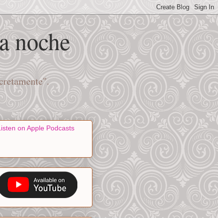
na noche
scretamente".