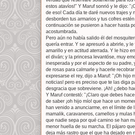
estos atavíos!" Y Maruf sonrió y le dijo: 
de eso! Cada día te daré nuevos trajes y
desborden tus armarios y tus cofres estén 
continuación se pusieron a hacer hasta p
acostumbrada.
Pero aún no había salido él del mosquiter
quería entrar. Y se apresuró a abrirle, y le
amarillo y en actitud aterrada. Y le hizo 
el diván; y la princesa levantóse, muy em
inesperada y por el aspecto de su padre, 
de rosas para calmarle y hacerle recobrar
expresarse el rey, dijo a Maruf: "¡Oh hijo
noticias! pero es preciso que te las diga 
desgracia que sobreviene. ¡Ah! ¿debo ha
Y Maruf contestó: "¡Claro que debes hacerl
de saber ¡oh hijo mío! que hace un momen
han venido a anunciarme, en el límite de l
mamalik, caravaneros, camellos y mulas 
que nadie sepa por qué camino se han ma
menor huella de su marcha. El pájaro qu
deja más rastro que el que ha dejado en 