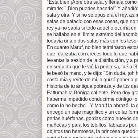
"Está bien ¡Abre otra sala, y llénala como l
mirarle: "¡Bien puedes hacerlo!" Y añadió
sala y otra. Y si no se opusiera el rey, as
salas de palacio con esas cosas, que no t
rey ya no sabía si todo aquello ocurría en
se hallaba en el límite extremo del asombro
todavía una o dos salas más con los teso
En cuanto Maruf, no bien terminaron esto
que realizaba con creces todo lo que hab
levantar la sesión de la distribución, y a
en seguida que le vió la princesa, fué a él
le besó la mano, y le dijo: "Sin duda, ¡oh hi
costa mía y reírte de mí, o quizá poner a
historia de tu antigua pobreza y de tus d
Fattumah la Boñiga caliente. Pero doy gra
haberme impedido conducirme contigo ¡oh
como lo he hecho". Y Maruf la abrazó, la d
entregó un traje magnífico y un collar for
perlas huérfanas, gordas como huevos de
muñecas y para los tobillos, labradas por
objetos tan hermosos, la princesa quedó
verdad que reservaré solamente para los d