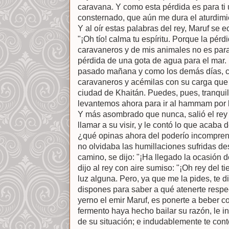
caravana. Y como esta pérdida es para ti 
consternado, que aún me dura el aturdimi
Y al oír estas palabras del rey, Maruf se e
"¡Oh tío! calma tu espíritu. Porque la pér
caravaneros y de mis animales no es para
pérdida de una gota de agua para el ma
pasado mañana y como los demás días, c
caravaneros y acémilas con su carga que 
ciudad de Khaitán. Puedes, pues, tranquil
levantemos ahora para ir al hammam por 
Y más asombrado que nunca, salió el rey 
llamar a su visir, y le contó lo que acaba d
¿qué opinas ahora del poderío incomprensi
no olvidaba las humillaciones sufridas d
camino, se dijo: "¡Ha llegado la ocasión 
dijo al rey con aire sumiso: "¡Oh rey del 
luz alguna. Pero, ya que me la pides, te 
dispones para saber a qué atenerte respec
yerno el emir Maruf, es ponerte a beber c
fermento haya hecho bailar su razón, le i
de su situación; e indudablemente te conte