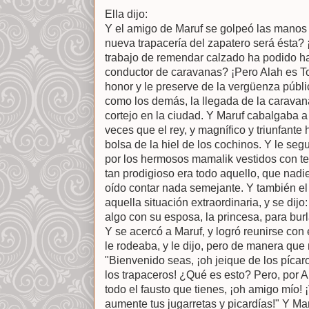
Ella dijo:
Y el amigo de Maruf se golpeó las manos u
nueva trapacería del zapatero será ésta?
trabajo de remendar calzado ha podido h
conductor de caravanas? ¡Pero Alah es To
honor y le preserve de la vergüenza públi
como los demás, la llegada de la caravan
cortejo en la ciudad. Y Maruf cabalgaba a 
veces que el rey, y magnífico y triunfante 
bolsa de la hiel de los cochinos. Y le se
por los hermosos mamalik vestidos con te
tan prodigioso era todo aquello, que nadi
oído contar nada semejante. Y también el
aquella situación extraordinaria, y se dij
algo con su esposa, la princesa, para burl
Y se acercó a Maruf, y logró reunirse con 
le rodeaba, y le dijo, pero de manera que
"Bienvenido seas, ¡oh jeique de los pícar
los trapaceros! ¿Qué es esto? Pero, por A
todo el fausto que tienes, ¡oh amigo mío! ¡
aumente tus jugarretas y picardías!" Y Mar