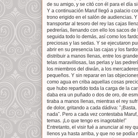
de su amigo, y se citó con él para el día s
Y a continuación Maruf llegó a palacio con
trono erigido en el salón de audiencias.
transportar al tesoro del rey las cajas lle
pedrerías, llenando con ello los sacos de 
seguida todo lo demás, así como los fard
preciosas y las sedas. Y se ejecutaron 
abrir en su presencia las cajas y los fardo
distribuir a manos llenas, entre los grand
telas maravillosas, las perlas y las pedre
los miembros del diwán, a los mercaderes 
pequeños. Y sin reparar en las objeciones
como agua en criba aquellas cosas precio
que hubo repartido toda la carga de la c
daba era un puñado o dos de oro, de esmer
tiraba a manos llenas, mientras el rey su
de dolor, gritando a cada dádiva: "¡Basta,
nada". Pero a cada vez contestaba Maruf, 
temas. ¡Lo que tengo es inagotable!"
Entretanto, el visir fué a anunciar al rey 
llenos ya hasta arriba, y que no se podía me