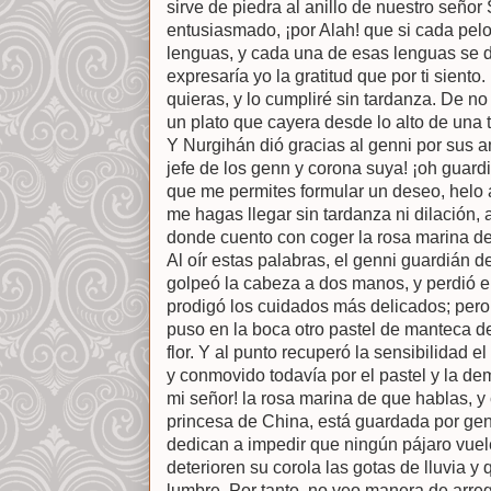
sirve de piedra al anillo de nuestro señor
entusiasmado, ¡por Alah! que si cada pelo 
lenguas, y cada una de esas lenguas se d
expresaría yo la gratitud que por ti sient
quieras, y lo cumpliré sin tardanza. De no
un plato que cayera desde lo alto de una 
Y Nurgihán dió gracias al genni por sus am
jefe de los genn y corona suya! ¡oh guard
que me permites formular un deseo, helo 
me hagas llegar sin tardanza ni dilación, 
donde cuento con coger la rosa marina de
Al oír estas palabras, el genni guardián de
golpeó la cabeza a dos manos, y perdió e
prodigó los cuidados más delicados; pero,
puso en la boca otro pastel de manteca de
flor. Y al punto recuperó la sensibilidad 
y conmovido todavía por el pastel y la dem
mi señor! la rosa marina de que hablas, 
princesa de China, está guardada por ge
dedican a impedir que ningún pájaro vuele
deterioren su corola las gotas de lluvia y
lumbre. Por tanto, no veo manera de arre