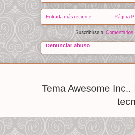
Entrada más reciente
Página Pr
Suscribirse a:
Comentarios 
Denunciar abuso
Tema Awesome Inc.. 
tec