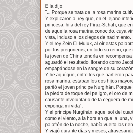
Ella dijo:
"... Porque se trata de la rosa marina cult
Y explicaron al rey que, en el lejano inter
princesa, hija del rey Firuz-Schah, que en 
de aquella rosa marina conocido, cuya vir
vista, incluso a los ciegos de nacimiento.
Y el rey Zein El-Muluk, al oír estas pala
por los pregoneros, en todo su reino, que 
la joven de China tendría en recompensa 
aguardó el resultado, llorando como Jac
empapándose en la sangre de su corazón
Y he aquí que, entre los que partieron pa
rosa marina, estaban los dos hijos mayor
partió el joven príncipe Nurgihán. Porque
la piedra de toque del peligro, el oro de m
causante involuntario de la ceguera de mi
exponga mi vida".
Y el príncipe Nurgihán, aquel sol del cuart
como el viento, a la hora en que la luna, 
palafrén de la noche, había vuelto las rie
Y viajó durante días y meses, atravesando