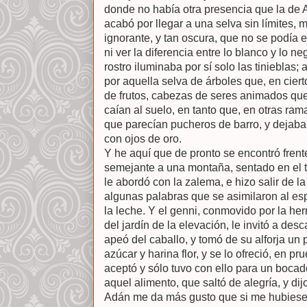
donde no había otra presencia que la de Al
acabó por llegar a una selva sin límites, 
ignorante, y tan oscura, que no se podía en
ni ver la diferencia entre lo blanco y lo n
rostro iluminaba por sí solo las tiniebla
por aquella selva de árboles que, en cier
de frutos, cabezas de seres animados que
caían al suelo, en tanto que, en otras ram
que parecían pucheros de barro, y dejaba
con ojos de oro.
Y he aquí que de pronto se encontró frente
semejante a una montaña, sentado en el 
le abordó con la zalema, e hizo salir de l
algunas palabras que se asimilaron al esp
la leche. Y el genni, conmovido por la he
del jardín de la elevación, le invitó a des
apeó del caballo, y tomó de su alforja un
azúcar y harina flor, y se lo ofreció, en p
aceptó y sólo tuvo con ello para un bocad
aquel alimento, que saltó de alegría, y dij
Adán me da más gusto que si me hubiesen