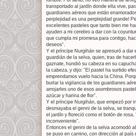
transportado al jardín donde ella vive, par
guardianes aéreos que están enamorados 
perplejidad es una perplejidad grande! P
excelentes pasteles que tanto bien me ha
ayuden a mi cerebro a dar con la coyuntu
que cumpla mi promesa para contigo, haci
deseos".
Y el príncipe Nurgihán se apresuró a dar 
guardián de la selva, quien, tras de hace
gaznate, hundió su cabeza en su capucha 
la cabeza, y dijo: "El pastel ha surtido ef
emprendamos vuelo hacia la China. Porq
burlar la vigilancia de los guardianes aér
arrojarles uno de esos asombrosos paste
azúcar y harina de flor".
Y el príncipe Nurgihán, que empezó por in
desmayaba el genni de la selva, se tranqu
el jardín y floreció como el botón de rosa
inconveniente".
Entonces el genni de la selva acomodó al 
se puso en camino, con dirección al país