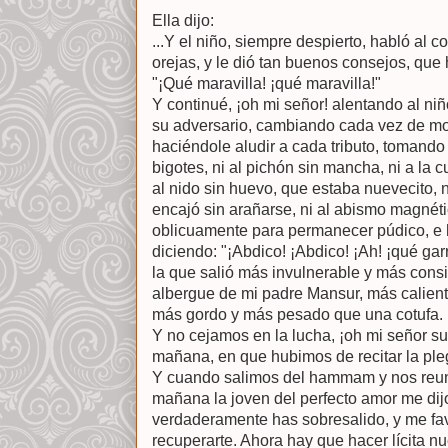
Ella dijo:
...Y el niño, siempre despierto, habló al 
orejas, y le dió tan buenos consejos, que
"¡Qué maravilla! ¡qué maravilla!"
Y continué, ¡oh mi señor! alentando al n
su adversario, cambiando cada vez de mo
haciéndole aludir a cada tributo, tomando 
bigotes, ni al pichón sin mancha, ni a la 
al nido sin huevo, que estaba nuevecito, n
encajó sin arañarse, ni al abismo magnét
oblicuamente para permanecer púdico, e hi
diciendo: "¡Abdico! ¡Abdico! ¡Ah! ¡qué garr
la que salió más invulnerable y más consid
albergue de mi padre Mansur, más calient
más gordo y más pesado que una cotufa.
Y no cejamos en la lucha, ¡oh mi señor sul
mañana, en que hubimos de recitar la pleg
Y cuando salimos del hammam y nos reun
mañana la joven del perfecto amor me dijo
verdaderamente has sobresalido, y me fav
recuperarte. Ahora hay que hacer lícita n