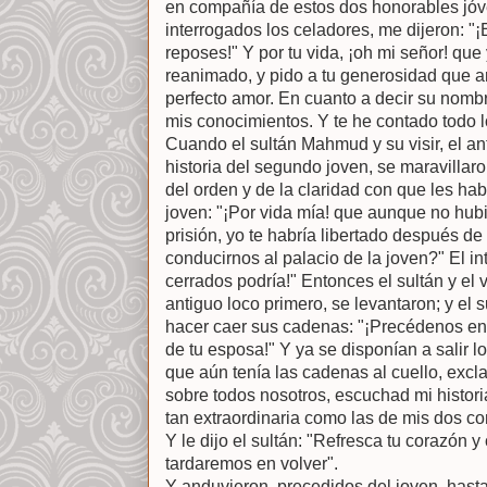
en compañía de estos dos honorables jó
interrogados los celadores, me dijeron: "
reposes!" Y por tu vida, ¡oh mi señor! qu
reanimado, y pido a tu generosidad que ar
perfecto amor. En cuanto a decir su nombr
mis conocimientos. Y te he contado todo l
Cuando el sultán Mahmud y su visir, el an
historia del segundo joven, se maravillaron
del orden y de la claridad con que les habí
joven: "¡Por vida mía! que aunque no hubie
prisión, yo te habría libertado después de
conducirnos al palacio de la joven?" El in
cerrados podría!" Entonces el sultán y el v
antiguo loco primero, se levantaron; y el 
hacer caer sus cadenas: "¡Precédenos en
de tu esposa!" Y ya se disponían a salir lo
que aún tenía las cadenas al cuello, excl
sobre todos nosotros, escuchad mi histor
tan extraordinaria como las de mis dos c
Y le dijo el sultán: "Refresca tu corazón y
tardaremos en volver".
Y anduvieron, precedidos del joven, hasta 