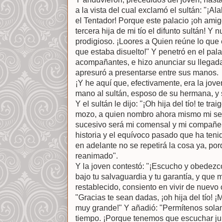
a la vista del cual exclamó el sultán: "¡A
el Tentador! Porque este palacio ¡oh ami
tercera hija de mi tío el difunto sultán! Y 
prodigioso. ¡Loores a Quien reúne lo que 
que estaba disuelto!" Y penetró en el pal
acompañantes, e hizo anunciar su llegada 
apresuró a presentarse entre sus manos.
¡Y he aquí que, efectivamente, era la jove
mano al sultán, esposo de su hermana, y 
Y el sultán le dijo: "¡Oh hija del tío! te tr
mozo, a quien nombro ahora mismo mi se
sucesivo será mi comensal y mi compañe
historia y el equívoco pasado que ha teni
en adelante no se repetirá la cosa ya, po
reanimado".
Y la joven contestó: "¡Escucho y obedez
bajo tu salvaguardia y tu garantía, y que
restablecido, consiento en vivir de nuevo co
"Gracias te sean dadas, ¡oh hija del tío! 
muy grande!" Y añadió: "Permítenos sola
tiempo. ¡Porque tenemos que escuchar jun