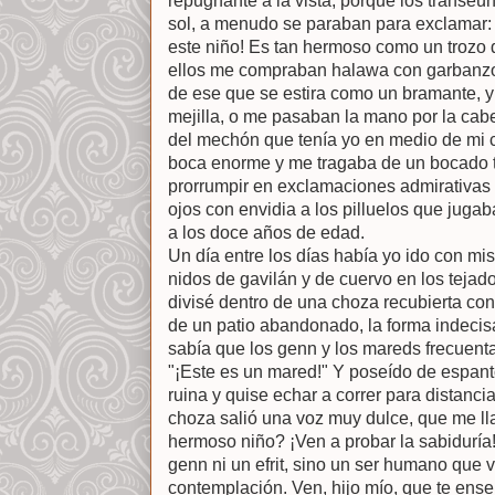
repugnante a la vista, porque los transe
sol, a menudo se paraban para exclamar: 
este niño! Es tan hermoso como un trozo 
ellos me compraban halawa con garbanzos 
de ese que se estira como un bramante, y
mejilla, o me pasaban la mano por la cab
del mechón que tenía yo en medio de mi 
boca enorme y me tragaba de un bocado to
prorrumpir en exclamaciones admirativas 
ojos con envidia a los pilluelos que jugab
a los doce años de edad.
Un día entre los días había yo ido con m
nidos de gavilán y de cuervo en los tejad
divisé dentro de una choza recubierta co
de un patio abandonado, la forma indecis
sabía que los genn y los mareds frecuenta
"¡Este es un mared!" Y poseído de espanto
ruina y quise echar a correr para distanc
choza salió una voz muy dulce, que me ll
hermoso niño? ¡Ven a probar la sabiduría!
genn ni un efrit, sino un ser humano que v
contemplación. Ven, hijo mío, que te enseñ