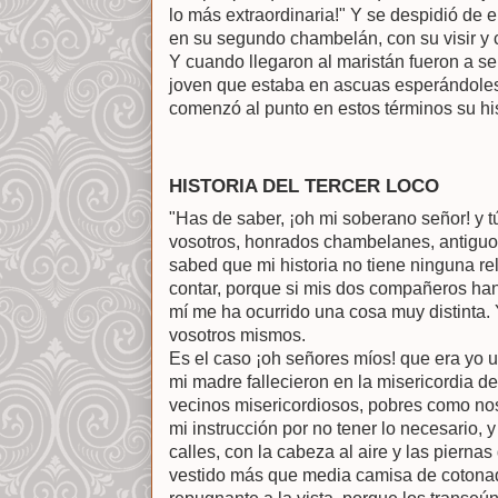
lo más extraordinaria!" Y se despidió de el
en su segundo chambelán, con su visir y
Y cuando llegaron al maristán fueron a sent
joven que estaba en ascuas esperándoles,
comenzó al punto en estos términos su his
HISTORIA DEL TERCER LOCO
"Has de saber, ¡oh mi soberano señor! y tú
vosotros, honrados chambelanes, antigu
sabed que mi historia no tiene ninguna r
contar, porque si mis dos compañeros han
mí me ha ocurrido una cosa muy distinta.
vosotros mismos.
Es el caso ¡oh señores míos! que era yo 
mi madre fallecieron en la misericordia del
vecinos misericordiosos, pobres como nos
mi instrucción por no tener lo necesario,
calles, con la cabeza al aire y las pierna
vestido más que media camisa de cotonad