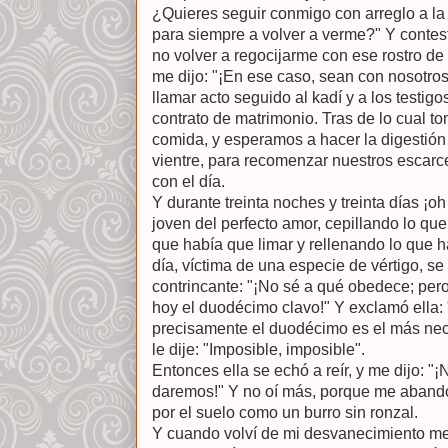
¿Quieres seguir conmigo con arreglo a la 
para siempre a volver a verme?" Y contesté
no volver a regocijarme con ese rostro de 
me dijo: "¡En ese caso, sean con nosotros
llamar acto seguido al kadí y a los testigo
contrato de matrimonio. Tras de lo cual t
comida, y esperamos a hacer la digestión y
vientre, para recomenzar nuestros escarce
con el día.
Y durante treinta noches y treinta días ¡oh
joven del perfecto amor, cepillando lo que
que había que limar y rellenando lo que h
día, víctima de una especie de vértigo, se
contrincante: "¡No sé a qué obedece; pero
hoy el duodécimo clavo!" Y exclamó ella
precisamente el duodécimo es el más nec
le dije: "Imposible, imposible".
Entonces ella se echó a reír, y me dijo: "¡
daremos!" Y no oí más, porque me abandon
por el suelo como un burro sin ronzal.
Y cuando volví de mi desvanecimiento me