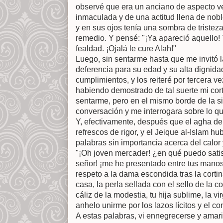
observé que era un anciano de aspecto v
inmaculada y de una actitud llena de nobl
y en sus ojos tenía una sombra de tristeza
remedio. Y pensé: "¡Ya apareció aquello! 
fealdad. ¡Ojalá le cure Alah!"
Luego, sin sentarme hasta que me invitó l
deferencia para su edad y su alta dignida
cumplimientos, y los reiteré por tercera 
habiendo demostrado de tal suerte mi cor
sentarme, pero en el mismo borde de la sil
conversación y me interrogara sobre lo qu
Y, efectivamente, después que el agha de 
refrescos de rigor, y el Jeique al-Islam
palabras sin importancia acerca del calor 
"¡Oh joven mercader! ¿en qué puedo satis
señor! ¡me he presentado entre tus manos 
respeto a la dama escondida tras la corti
casa, la perla sellada con el sello de la co
cáliz de la modestia, tu hija sublime, la vi
anhelo unirme por los lazos lícitos y el con
A estas palabras, vi ennegrecerse y amaril