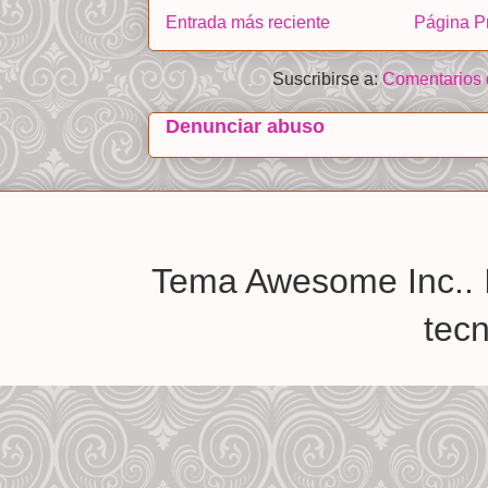
Entrada más reciente
Página Pr
Suscribirse a:
Comentarios 
Denunciar abuso
Tema Awesome Inc.. 
tec