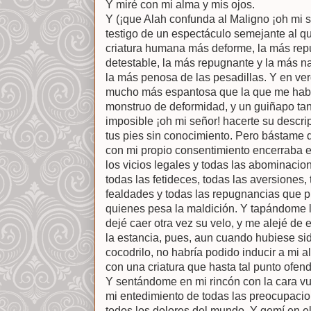
Y miré con mi alma y mis ojos.
Y (¡que Alah confunda al Maligno ¡oh mi s
testigo de un espectáculo semejante al que
criatura humana más deforme, la más repu
detestable, la más repugnante y la más 
la más penosa de las pesadillas. Y en ve
mucho más espantosa que la que me había
monstruo de deformidad, y un guiñapo tan 
imposible ¡oh mi señor! hacerte su descrip
tus pies sin conocimiento. Pero bástame 
con mi propio consentimiento encerraba
los vicios legales y todas las abominacio
todas las fetideces, todas las aversiones,
fealdades y todas las repugnancias que pu
quienes pesa la maldición. Y tapándome l
dejé caer otra vez su velo, y me alejé de e
la estancia, pues, aun cuando hubiese si
cocodrilo, no habría podido inducir a mi 
con una criatura que hasta tal punto ofend
Y sentándome en mi rincón con la cara vue
mi entedimiento de todas las preocupacio
todos los dolores del mundo. Y gemí en el