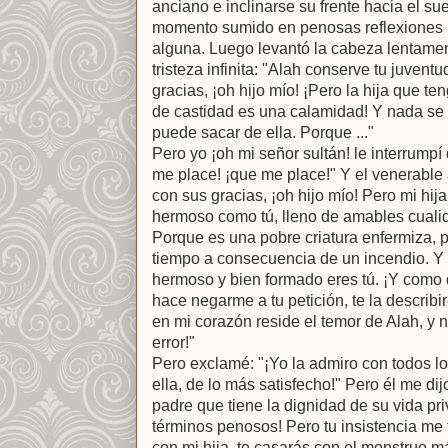
anciano e inclinarse su frente hacia el su
momento sumido en penosas reflexiones re
alguna. Luego levantó la cabeza lentamen
tristeza infinita: "Alah conserve tu juvent
gracias, ¡oh hijo mío! ¡Pero la hija que te
de castidad es una calamidad! Y nada se 
puede sacar de ella. Porque ..."
Pero yo ¡oh mi señor sultán! le interrump
me place! ¡que me place!" Y el venerable 
con sus gracias, ¡oh hijo mío! Pero mi hij
hermoso como tú, lleno de amables cualid
Porque es una pobre criatura enfermiza, 
tiempo a consecuencia de un incendio. Y
hermoso y bien formado eres tú. ¡Y como
hace negarme a tu petición, te la describir
en mi corazón reside el temor de Alah, y no
error!"
Pero exclamé: "¡Yo la admiro con todos lo
ella, de lo más satisfecho!" Pero él me dij
padre que tiene la dignidad de su vida pri
términos penosos! Pero tu insistencia me 
con mi hija, te casarás con el monstruo 