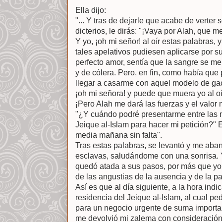
Ella dijo:
"... Y tras de dejarle que acabe de verter 
dicterios, le dirás: "¡Vaya por Alah, que 
Y yo, ¡oh mi señor! al oír estas palabras,
tales apelativos pudiesen aplicarse por s
perfecto amor, sentía que la sangre se me
y de cólera. Pero, en fin, como había qu
llegar a casarme con aquel modelo de gace
¡oh mi señora! y puede que muera yo al oír 
¡Pero Alah me dará las fuerzas y el valor
"¿Y cuándo podré presentarme entre las 
Jeique al-Islam para hacer mi petición?"
media mañana sin falta".
Tras estas palabras, se levantó y me aba
esclavas, saludándome con una sonrisa. Y
quedó atada a sus pasos, por más que yo
de las angustias de la ausencia y de la pa
Así es que al día siguiente, a la hora indi
residencia del Jeique al-Islam, al cual pe
para un negocio urgente de suma importan
me devolvió mi zalema con consideración