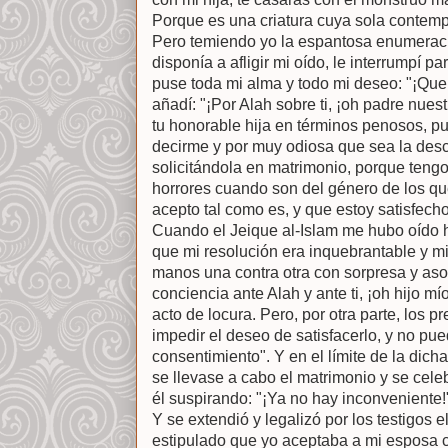
Porque es una criatura cuya sola contempl
Pero temiendo yo la espantosa enumeraci
disponía a afligir mi oído, le interrumpí 
puse toda mi alma y todo mi deseo: "¡Que
añadí: "¡Por Alah sobre ti, ¡oh padre nues
tu honorable hija en términos penosos, p
decirme y por muy odiosa que sea la des
solicitándola en matrimonio, porque tengo
horrores cuando son del género de los que 
acepto tal como es, y que estoy satisfecho,
Cuando el Jeique al-Islam me hubo oído h
que mi resolución era inquebrantable y m
manos una contra otra con sorpresa y aso
conciencia ante Alah y ante ti, ¡oh hijo mío
acto de locura. Pero, por otra parte, los 
impedir el deseo de satisfacerlo, y no pu
consentimiento". Y en el límite de la dich
se llevase a cabo el matrimonio y se cele
él suspirando: "¡Ya no hay inconveniente!
Y se extendió y legalizó por los testigos 
estipulado que yo aceptaba a mi esposa c