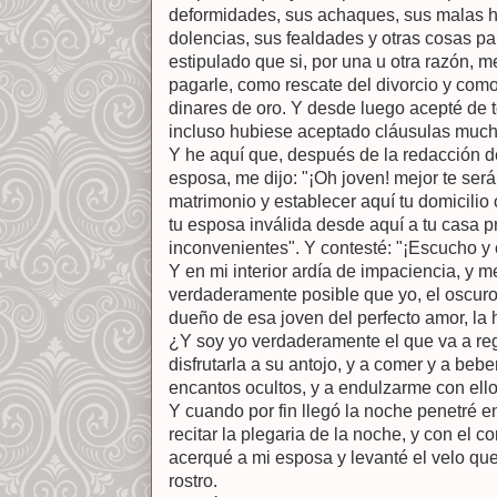
deformidades, sus achaques, sus malas h
dolencias, sus fealdades y otras cosas p
estipulado que si, por una u otra razón, m
pagarle, como rescate del divorcio y como
dinares de oro. Y desde luego acepté de 
incluso hubiese aceptado cláusulas muc
Y he aquí que, después de la redacción del
esposa, me dijo: "¡Oh joven! mejor te ser
matrimonio y establecer aquí tu domicilio
tu esposa inválida desde aquí a tu casa p
inconvenientes". Y contesté: "¡Escucho y
Y en mi interior ardía de impaciencia, y m
verdaderamente posible que yo, el oscuro
dueño de esa joven del perfecto amor, la 
¿Y soy yo verdaderamente el que va a reg
disfrutarla a su antojo, y a comer y a beb
encantos ocultos, y a endulzarme con ell
Y cuando por fin llegó la noche penetré 
recitar la plegaria de la noche, y con el
acerqué a mi esposa y levanté el velo que
rostro.