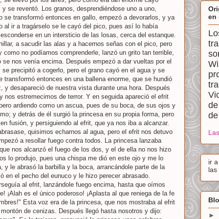
y se reventó. Los granos, desprendiéndose uno a uno,
Ori
en 
obo se transformó entonces en gallo, empezó a devorarlos, y ya
l ir a tragárselo se le cayó del pico, pues así lo había
Lo
a esconderse en un intersticio de las losas, cerca del estanque.
tr
llar, a sacudir las alas y a hacernos señas con el pico, pero
 como no podíamos comprenderle, lanzó un grito tan terrible,
so
io se nos venía encima. Después empezó a dar vueltas por el
Wi
y se precipitó a cogerlo, pero el grano cayó en el agua y se
pr
 se transformó entonces en una ballena enorme, que se hundió
tr
z, y desapareció de nuestra vista durante una hora. Después
Vi
 nos estremecimos de terror. Y en seguida apareció el efrit
de
a, pero ardiendo como un ascua, pues de su boca, de sus ojos y
mo; y detrás de él surgió la princesa en su propia forma, pero
de
 fusión, y persiguiendo al efrit, que ya nos iba a alcanzar.
rasase, quisimos echarnos al agua, pero el efrit nos detuvo
Las
mpezó a resollar fuego contra todos. La princesa lanzaba
 que nos alcanzó el fuego de los dos, y el de ella no nos hizo
 nos lo produjo, pues una chispa me dió en este ojo y me lo
ir 
a, y le abrasó la barbilla y la boca, arrancándole parte de la
las
ió en el pecho del eunuco y le hizo perecer abrasado.
erseguía al efrit, lanzándole fuego encima, hasta que oímos
de! ¡Alah es el único poderoso! ¡Aplasta al que reniega de la fe
Blo
res!" Esta voz era de la princesa, que nos mostraba al efrit
 montón de cenizas. Después llegó hasta nosotros y dijo:
►