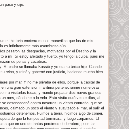
un paso y dijo:
que mi historia encierra menos maravillas que las de mis
ia es infinitamente más asombrosa aún.
os pesaron las desgracias, motivadas por el Destino y la
cto a mí. Si estoy afeitado y tuerto, yo tengo la culpa, pues me
 corazón de penas y zozobras.
ey. Mi padre se llamaba Kassib y yo era su único hijo. Cuando
 su reino, y reiné y goberné con justicia, haciendo mucho bien
viajes por mar. Y no me privaba de ellos, porque la capital de
, y en una gran extensión marítima pertenecíanme numerosas
ise ir a visitarlas todas, y mandé preparar diez naves grandes
a un mes, dándome a la vela. Esta visita duró veinte días, al
 se desencadenó contra nosotros un viento contrario, que se
nces, calmado un poco el viento y suavizado el mar, al salir el
 podíamos detenernos. Fuimos a tierra, hicimos algo de comer,
pera de que la tempestad terminara, y luego zarpamos. El
hasta que en uno de tantos perdimos el derrotero, pues las
an tan desconocidas para nosotros como para el capitán.