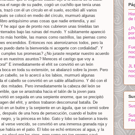
Pá
cesa el ruego de su padre, cogió un cuchillo que tenía unas
 trazó con él un círculo en el suelo, escribió allí varios
His
spués se colocó en medio del círculo, murmuró algunas
de 
libro antiquísimo unas cosas que nadie entendía, y así
Y he aquí que de pronto nos cubrieron unas tinieblas tan
¿Po
terrados bajo las ruinas del mundo. Y súbitamente apareció
por
ecto más horrible, las manos como rastrillos, las piernas como
est
nes encendidos. Entonces nos aterrorizamos todos, pero la
Fue
t! no puedo darte la bienvenida ni acogerte con cordialidad". Y
noc
no cumples tus promesas? ¿No juraste respetar nuestro acuerdo
me
te en nuestros asuntos? Mereces el castigo que voy a
ora!" E inmediatamente el efrit se convirtió en un león
JL 
la boca en toda su extensión, se abalanzó sobre la joven. Pero
noc
 un cabello, se lo acercó a los labios, murmuró algunas
noc
 el cabello se convirtió en un sable afiladísimo. Y dió con él
 en dos mitades. Pero inmediatamente la cabeza del león se
rible, que se arrastraba hacia el talón de la joven para
Sus
nvirtió en seguida en una serpiente enorme, que se precipitó
magen del efrit, y ambos trabaron descomunal batalla. De
Sus
tió en un buitre y la serpiente en un águila, que se cernió sobre
lo, después de una hora de persecución, cuando el buitre se
Sus
negro, y la princesa en lobo. Gato y lobo se batieron a través
Fe
, al verse vencido, se convirtió en una inmensa granada roja y
ue había en el patio. El lobo se echó entonces al agua, y la
, se elevó por los aires, pero como era tan enorme cayó