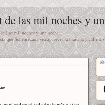
t de las mil noches y u
a de Las mil noches y una noche.
asta que Schehrezada vea aparecer la mañana y calle di
oche
ortunado! que el segundo saaluk dijo a la dueña de la casa: