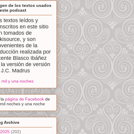
gen de los textos usados
este podcast
s textos leídos y
anscritos en este sitio
n tomados de
kisource, y son
ovenientes de la
aducción realizada por
cente Blasco Ibáñez
 la versión de versión
 J.C. Madrus
 mil y una noches
a la
página de Facebook
de
 mil noches y una noche
g Archive
2025
(202)