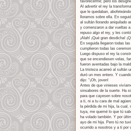
favorecerme; pero los designi
Al advertir el rey la transform
que le quedaban, abofeteándos
lloramos sobre ella. En seguid
al sultán llorando aniquilad
y comenzaron a dar vueltas a 
repuso algo el rey, y les contó 
¡Alah! ¡Qué gran desdicha! ¡
En seguida llegaron todas las
cumplieron todas las ceremon
Luego dispuso el rey la const
que se encendiesen velas, faro
fueron aventadas bajo la mald
La tristeza acarreó al sultán
duró un mes entero. Y cuando
dijo: "¡Oh, joven!
Antes de que vinieses vivíamo
sinsabores de la suerte. Ha s
para que cayesen sobre nosotr
a ti, ni a tu cara de mal agüe
la pérdida de mi hija, la cua
tuya, me quemé lo que tú sabe
ha volado también. Y por últi
ayo de mi hija. Pero tú no tuv
ocurrido a nosotros y a ti por