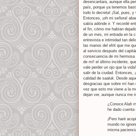
desencantara, aunque ella per
país, porque ya tenemos bast
todo lo decreta! ¡Sal, pues, y
Entonces, ¡oh mi señora! aban
sabía adónde ir. Y recordé en
el fin, cómo me habían dejado 
de un mes, mi entrada en la c
entrevista e intimidad tan de
las manos del efrit que me que
al servicio después del capit
consecuencia de mi hermosa le
de mí! el último incidente, qu
vale perder un ojo que la vid
salir de la ciudad. Entonces, 
calidad de saaluk. Desde aque
desgracias que sobre mí han c
vez que esto me viene a la m
dejan ver, aunque nunca me i
¿Conoce Alah mi
he dado cuenta 
¡Pero haré acop
mundo no ignore
misma pacienci