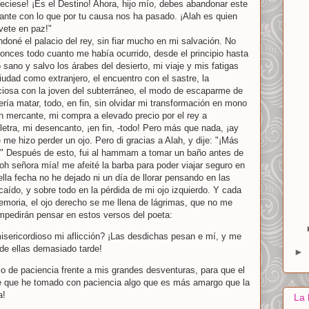
eciese! ¡Es el Destino! Ahora, hijo mío, debes abandonar este
ante con lo que por tu causa nos ha pasado. ¡Alah es quien
 vete en paz!"
doné el palacio del rey, sin fiar mucho en mi salvación. No
tonces todo cuanto me había ocurrido, desde el principio hasta
sano y salvo los árabes del desierto, mi viaje y mis fatigas
iudad como extranjero, el encuentro con el sastre, la
liciosa con la joven del subterráneo, el modo de escaparme de
ría matar, todo, en fin, sin olvidar mi transformación en mono
án mercante, mi compra a elevado precio por el rey a
tra, mi desencanto, ¡en fin, -todo! Pero más que nada, ¡ay
e me hizo perder un ojo. Pero di gracias a Alah, y dije: "¡Más
a!" Después de esto, fui al hammam a tomar un baño antes de
¡oh señora mía! me afeité la barba para poder viajar seguro en
lla fecha no he dejado ni un día de llorar pensando en las
aído, y sobre todo en la pérdida de mi ojo izquierdo. Y cada
emoria, el ojo derecho se me llena de lágrimas, que no me
mpedirán pensar en estos versos del poeta:
sericordioso mi aflicción? ¡Las desdichas pesan e mí, y me
de ellas demasiado tarde!
►
io de paciencia frente a mis grandes desventuras, para que el
 que he tomado con paciencia algo que es más amargo que la
a!
La 