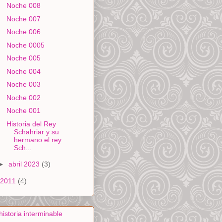
Noche 008
Noche 007
Noche 006
Noche 0005
Noche 005
Noche 004
Noche 003
Noche 002
Noche 001
Historia del Rey
Schahriar y su
hermano el rey
Sch...
►
abril 2023
(3)
2011
(4)
historia interminable