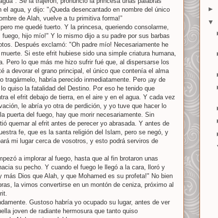
gua". Se la trajeron, pronunció la princesa unas palabras
►
n el agua, y dijo: "¡Queda desencantado en nombre del único
ombre de Alah, vuelve a tu primitiva forma!”
▼
pero me quedé tuerto. Y la princesa, queriendo consolarme,
s fuego, hijo mío!" Y lo mismo dijo a su padre por sus barbas
otos. Después exclamó: "Oh padre mío! Necesariamente he
 muerte. Si este efrit hubiese sido una simple criatura humana,
a. Pero lo que más me hizo sufrir fué que, al dispersarse los
é a devorar el grano principal, el único que contenía el alma
ido tragármelo, habría perecido inmediatamente. Pero ¡ay de
lo quiso la fatalidad del Destino. Por eso he tenido que
ra el efrit debajo de tierra, en el aire y en el agua. Y cada vez
vación, le abría yo otra de perdición, y yo tuve que hacer lo
a puerta del fuego, hay que morir necesariamente. Sin
ió quemar al efrit antes de perecer yo abrasada. Y antes de
estra fe, que es la santa religión del Islam, pero se negó, y
rá mi lugar cerca de vosotros, y esto podrá serviros de
ezó a implorar al fuego, hasta que al fin brotaron unas
cia su pecho. Y cuando el fuego le llegó a la cara, lloró y
hay más Dios que Alah, y que Mohamed es su profeta!" No bien
ras, la vimos convertirse en un montón de ceniza, próximo al
it.
ndamente. Gustoso habría yo ocupado su lugar, antes de ver
ella joven de radiante hermosura que tanto quiso