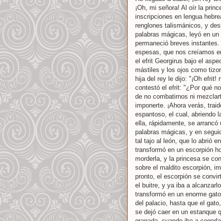
¡Oh, mi señora! Al oír la prin
inscripciones en lengua hebrea,
renglones talismánicos, y de
palabras mágicas, leyó en un 
permaneció breves instantes. 
espesas, que nos creíamos en
el efrit Georgirus bajo el asp
mástiles y los ojos como tizo
hija del rey le dijo: "¡Oh efri
contestó el efrit: "¿Por qué 
de no combatirnos ni mezclar
imponerte. ¡Ahora verás, traid
espantoso, el cual, abriendo 
ella, rápidamente, se arrancó
palabras mágicas, y en seguida
tal tajo al león, que lo abrió
transformó en un escorpión hor
morderla, y la princesa se co
sobre el maldito escorpión, i
pronto, el escorpión se convir
el buitre, y ya iba a alcanzar
transformó en un enorme gato 
del palacio, hasta que el gato
se dejó caer en un estanque q
granada, cuando iba a cogerla