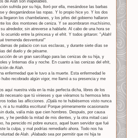
os de Alah son inapelables.
ación sufrida por su hija, lloró por ella, mesándose las barbas
e y desgarrándose las ropas. Y lo propio hice yo. Y los dos
a llegaron los chambelanes, y los jefes del gobierno hallaron
o ante los dos montones de ceniza. Y se asombraron muchísimo,
su alrededor, sin atreverse a hablarle. Al cabo de una hora se
lo ocurrido entre la princesa y el efrit. Y todos gritaron: "¡Alah!
Qué tremenda desventura!"
 damas de palacio con sus esclavas, y durante siete días se
ias del duelo y de pésame.
rucción de un gran sarcófago para las cenizas de su hija, y
les y linternas día y noche. En cuanto a las cenizas del efrit,
ición de Alah.
 una enfermedad que le tuvo a la muerte. Esta enfermedad le
 hubo recobrado algún vigor, me llamó a su presencia y me
s aquí nuestra vida en la más perfecta dicha, libres de los
ido necesario que tú vinieses y que viéramos tu hermosa letra
os todas las aflicciones. ¡Ojalá no te hubiésemos visto nunca
ro, ni a tu maldita escritura! Porque primeramente ocasionaste
l, sin duda, valía más que cien hombres. Después, por causa
s, y he perdido la mitad de mis dientes, y la otra mitad casi
mo, ha perecido mi pobre eunuco, aquel buen servidor que fué
iste la culpa, y mal podrías remediarlo ahora. Todo nos ha
 voluntad de Alah. ¡Alabado sea por permitir que mi hija te