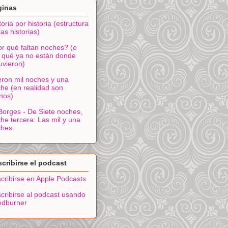
ginas
toria por historia (estructura
las historias)
r qué faltan noches? (o
 qué ya no están donde
uvieron)
ron mil noches y una
he (en realidad son
nos)
Borges - De Siete noches,
he tercera: Las mil y una
hes.
cribirse el podcast
cribirse en Apple Podcasts
cribirse al podcast usando
edburner