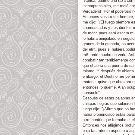
"Aprisa, dadme una taza con a
incomprensibles, me roció co
Verdadero! ¡Por el poderoso n
Entonces volví a ser hombre, 
me dijo: "¡El fuego siempre e
chamuscadas y sus dientes r
de morir, pues está escrita mi
lo habría aniquilado en seguid
granos de la granada, no acert
del efrit; pues si hubiera pod
mí! tardé mucho en verlo. Así 
combatir tan terriblemente cont
que él abría una puerta de sal
mismo. Y después de abierta l
embargo, el Destino me permit
matarle, quise que abrazara nu
entonces lo quemé. Alah ocupa
consuelo".
Después de estas palabras emp
chispas negras que subieron ha
luego dijo: "¡Afirmo que no 
había pronunciado estas palab
otro montón que formaba el efr
Entonces nos afligimos profu
bajo tan mísero aspecto a aqu