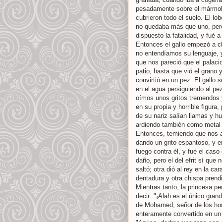
pesadamente sobre el mármol 
cubrieron todo el suelo. El l
no quedaba más que uno, pero a
dispuesto la fatalidad, y fué 
Entonces el gallo empezó a chi
no entendíamos su lenguaje, y
que nos pareció que el palac
patio, hasta que vió el grano 
convirtió en un pez. El gallo
en el agua persiguiendo al pe
oímos unos gritos tremendos y
en su propia y horrible figur
de su nariz salían llamas y hu
ardiendo también como metal en
Entonces, temiendo que nos ab
dando un grito espantoso, y e
fuego contra él, y fué el caso
daño, pero el del efrit sí que
saltó; otra dió al rey en la car
dentadura y otra chispa prend
Mientras tanto, la princesa p
decir: "¡Alah es el único gran
de Mohamed, señor de los homb
enteramente convertido en un