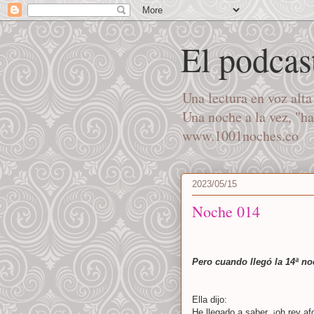
El podcas
Una lectura en voz alt
Una noche a la vez, "h
www.1001noches.co
2023/05/15
Noche 014
Pero cuando llegó la 14ª n
Ella dijo:
He llegado a saber, ¡oh rey af