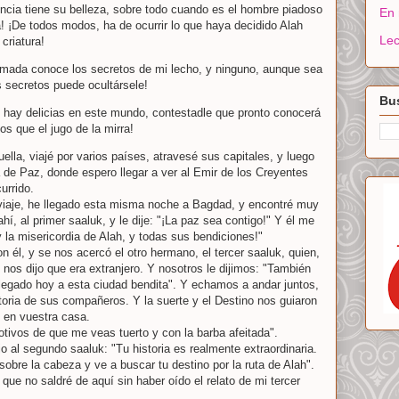
encia tiene su belleza, sobre todo cuando es el hombre piadoso
En 
a! ¡De todos modos, ha de ocurrir lo que haya decidido Alah
Lec
criatura!
amada conoce los secretos de mi lecho, y ninguno, aunque sea
s secretos puede ocultársele!
Bus
e hay delicias en este mundo, contestadle que pronto conocerá
s que el jugo de la mirra!
ella, viajé por varios países, atravesé sus capitales, y luego
 de Paz, donde espero llegar a ver al Emir de los Creyentes
urrido.
iaje, he llegado esta misma noche a Bagdad, y encontré muy
hí, al primer saaluk, y le dije: "¡La paz sea contigo!" Y él me
y la misericordia de Alah, y todas sus bendiciones!"
 él, y se nos acercó el otro hermano, el tercer saaluk, quien,
nos dijo que era extranjero. Y nosotros le dijimos: "También
legado hoy a esta ciudad bendita". Y echamos a andar juntos,
storia de sus compañeros. Y la suerte y el Destino nos guiaron
 en vuestra casa.
otivos de que me veas tuerto y con la barba afeitada".
o al segundo saaluk: "Tu historia es realmente extraordinaria.
sobre la cabeza y ve a buscar tu destino por la ruta de Alah".
que no saldré de aquí sin haber oído el relato de mi tercer