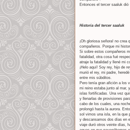
Entonces el tercer saaluk dió 
Historia del tercer saaluk
¡Oh gloriosa señora! no crea 
compañeros. Porque mi histor
Si sobre estos compañeros mí
fatalidad, otra cosa fué respe
atraje la fatalidad y llené mi
¡Helo aquí! Soy rey, hijo de r
murió el rey, mi padre, heredé
entre mis súbditos.
Pero tenía gran afición a los 
mi reino estaba junto al mar
islas fortificadas. Una vez qu
y llenarlas de provisiones par
cabo de los cuales, una noche
prolongó hasta la aurora. Ento
sol vimos una isla, en la que
y descansamos dos días en es
viaje duró otros veinte días, 
aguas en que navegábamos er