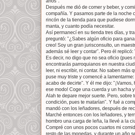
años".
Después me dió de comer y beber, y com
compañía. Y pasamos parte de la noche 
rincón de la tienda para que pudiese dorm
manta, y cuanto podía necesitar.
Así permanecí en su tienda tres días, y tr
preguntó: "¿Sabes algún oficio para ganart
creo! Soy un gran jurisconsulto, un maest
además sé leer y contar". Pero él replicó: 
Es decir, no digo que no sea oficio (pues 
encontrarás parroquianos en nuestra ciuda
leer, ni escribir, ni contar. No saben más
puse muy triste y comencé a lamentarme: 
acabo de decirte". Y él me dijo: "¡Vamos, 
ese modo! Coge una cuerda y un hacha y 
Alah te depare mejor suerte. Pero, sobre t
condición, pues te matarían". Y fué a com
mandó con los leñadores, después de re
Marché entonces con los leñadores, y ter
hombro una carga de leña, la llevé a la ci
Compré con unos pocos cuartos mi comid
resto de las monedas, y durante un año s