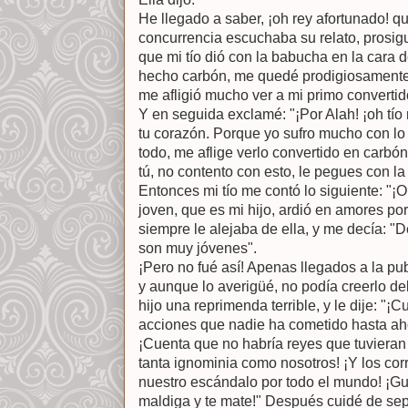
He llegado a saber, ¡oh rey afortunado! qu
concurrencia escuchaba su relato, prosig
que mi tío dió con la babucha en la cara de
hecho carbón, me quedé prodigiosamente 
me afligió mucho ver a mi primo convertid
Y en seguida exclamé: "¡Por Alah! ¡oh tío
tu corazón. Porque yo sufro mucho con lo 
todo, me aflige verlo convertido en carbó
tú, no contento con esto, le pegues con la
Entonces mi tío me contó lo siguiente: "¡
joven, que es mi hijo, ardió en amores po
siempre le alejaba de ella, y me decía: "
son muy jóvenes".
¡Pero no fué así! Apenas llegados a la pu
y aunque lo averigüé, no podía creerlo de
hijo una reprimenda terrible, y le dije: "
acciones que nadie ha cometido hasta ah
¡Cuenta que no habría reyes que tuvieran 
tanta ignominia como nosotros! ¡Y los cor
nuestro escándalo por todo el mundo! ¡Guá
maldiga y te mate!" Después cuidé de separ