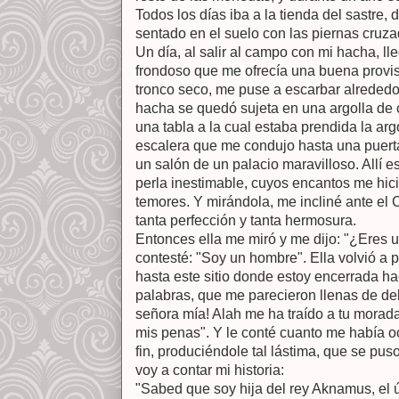
Todos los días iba a la tienda del sastr
sentado en el suelo con las piernas cruza
Un día, al salir al campo con mi hacha, 
frondoso que me ofrecía una buena provis
tronco seco, me puse a escarbar alrededor 
hacha se quedó sujeta en una argolla de co
una tabla a la cual estaba prendida la argo
escalera que me condujo hasta una puerta
un salón de un palacio maravilloso. Allí 
perla inestimable, cuyos encantos me hici
temores. Y mirándola, me incliné ante el 
tanta perfección y tanta hermosura.
Entonces ella me miró y me dijo: "¿Eres u
contesté: "Soy un hombre". Ella volvió a 
hasta este sitio donde estoy encerrada ha
palabras, que me parecieron llenas de deli
señora mía! Alah me ha traído a tu morada
mis penas". Y le conté cuanto me había oc
fin, produciéndole tal lástima, que se puso
voy a contar mi historia:
"Sabed que soy hija del rey Aknamus, el úl