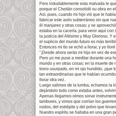
Pero indudablemente esta malvada le que
porque el Cheitán consolidó su obra en el
Así, pues, cuando mi hijo vió que le hab
fabricar este asilo subterráneo sin que nad
él manjares y otras cosas; y se aprovech
estaba en la cacería, para venir aquí co
la justicia del Altísimo y Muy Glorioso. Y 
el suplicio del mundo futuro es más terrib
Entonces mi tío se echó a llorar, y yo llo
"¡Desde ahora serás mi hijo en vez de ese
Pero yo me puse a meditar durante una h
mundo y en otras cosas: en la muerte de m
trono usurpado, en mi ojo hundido, ¡que t
tan extraordinarias que le habían ocurrid
llorar otra vez.
Luego salimos de la tumba, echamos la los
dejándolo todo como estaba antes, volvim
Apenas llegamos oímos sonar instrumento
tambores, y vimos que corrían los guerrero
ruidos, del estrépito y del polvo que leva
Nuestro espíritu se hallaba en una gran p