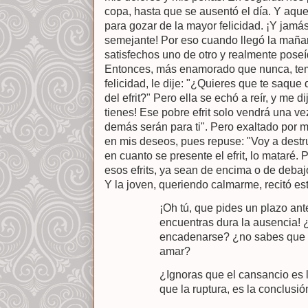
copa, hasta que se ausentó el día. Y aque
para gozar de la mayor felicidad. ¡Y jam
semejante! Por eso cuando llegó la mañ
satisfechos uno de otro y realmente poseí
Entonces, más enamorado que nunca, te
felicidad, le dije: "¿Quieres que te saque 
del efrit?" Pero ella se echó a reír, y me d
tienes! Ese pobre efrit solo vendrá una ve
demás serán para ti". Pero exaltado por 
en mis deseos, pues repuse: "Voy a destru
en cuanto se presente el efrit, lo mataré.
esos efrits, ya sean de encima o de debajo 
Y la joven, queriendo calmarme, recitó es
¡Oh tú, que pides un plazo ant
encuentras dura la ausencia! 
encadenarse? ¿no sabes que e
amar?
¿Ignoras que el cansancio es l
que la ruptura, es la conclusió