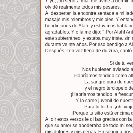
Y yo, ¡oh señora mía! me avine a dormir, 
olvidé realmente todos mis pesares.
Al despertar, la encontré sentada a mi lad
masaje mis miembros y mis pies. Y entonc
bendiciones de Alah, y estuvimos hablan
agradables. Y ella me dijo: "¡Por Alah! An
este subterráneo, y estaba muy triste, sin
durante veinte años. Por eso bendigo a Al
Después, con voz llena de dulzura, cantó 
¡Si de tu ve
Nos hubiesen avisado a
Habríamos tendido como alf
La sangre pura de nue
y el negro terciopelo d
¡Habríamos tendido la frescur
Y la carne juvenil de nues
Para tu lecho, ¡oh, viaj
¡Porque tu sitio está encima
Al oír estos versos le di las gracias con l
que su amor se apoderaba de todo mi ser,
mis dolores y mis penas. En seguida nos