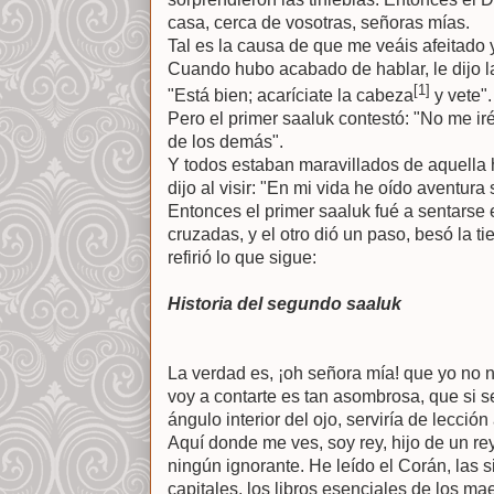
casa, cerca de vosotras, señoras mías.
Tal es la causa de que me veáis afeitado 
Cuando hubo acabado de hablar, le dijo la
[1]
"Está bien; acaríciate la cabeza
y vete".
Pero el primer saaluk contestó: "No me ir
de los demás".
Y todos estaban maravillados de aquella hi
dijo al visir: "En mi vida he oído aventura
Entonces el primer saaluk fué a sentarse e
cruzadas, y el otro dió un paso, besó la ti
refirió lo que sigue:
Historia del segundo saaluk
La verdad es, ¡oh señora mía! que yo no na
voy a contarte es tan asombrosa, que si s
ángulo interior del ojo, serviría de lecció
Aquí donde me ves, soy rey, hijo de un r
ningún ignorante. He leído el Corán, las si
capitales, los libros esenciales de los ma