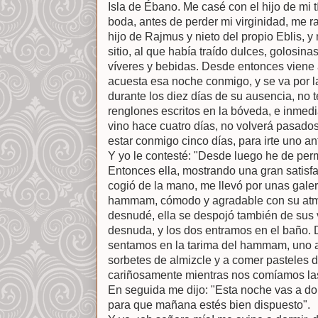
Isla de Ébano. Me casé con el hijo de mi 
boda, antes de perder mi virginidad, me ra
hijo de Rajmus y nieto del propio Eblis, 
sitio, al que había traído dulces, golosina
víveres y bebidas. Desde entonces viene 
acuesta esa noche conmigo, y se va por l
durante los diez días de su ausencia, no 
renglones escritos en la bóveda, e inmed
vino hace cuatro días, no volverá pasado
estar conmigo cinco días, para irte uno an
Y yo le contesté: "Desde luego he de per
Entonces ella, mostrando una gran satisf
cogió de la mano, me llevó por unas galerí
hammam, cómodo y agradable con su atmó
desnudé, ella se despojó también de sus
desnuda, y los dos entramos en el baño.
sentamos en la tarima del hammam, uno al
sorbetes de almizcle y a comer pasteles 
cariñosamente mientras nos comíamos las 
En seguida me dijo: "Esta noche vas a dor
para que mañana estés bien dispuesto".