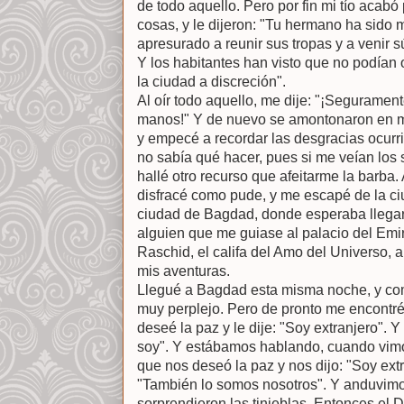
de todo aquello. Pero por fin mi tío acabó
cosas, y le dijeron: "Tu hermano ha sido m
apresurado a reunir sus tropas y a venir s
Y los habitantes han visto que no podían o
la ciudad a discreción".
Al oír todo aquello, me dije: "¡Seguramen
manos!" Y de nuevo se amontonaron en mi
y empecé a recordar las desgracias ocurr
no sabía qué hacer, pues si me veían los
hallé otro recurso que afeitarme la barba.
disfracé como pude, y me escapé de la ciu
ciudad de Bagdad, donde esperaba llegar 
alguien que me guiase al palacio del Emir
Raschid, el califa del Amo del Universo, a
mis aventuras.
Llegué a Bagdad esta misma noche, y co
muy perplejo. Pero de pronto me encontré 
deseé la paz y le dije: "Soy extranjero". 
soy". Y estábamos hablando, cuando vimos
que nos deseó la paz y nos dijo: "Soy ext
"También lo somos nosotros". Y anduvimo
sorprendieron las tinieblas. Entonces el D