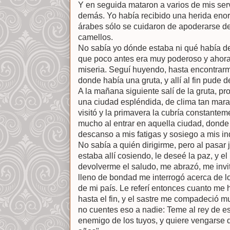
Y en seguida mataron a varios de mis ser
demás. Yo había recibido una herida enor
árabes sólo se cuidaron de apoderarse de
camellos.
No sabía yo dónde estaba ni qué había de
que poco antes era muy poderoso y ahora 
miseria. Seguí huyendo, hasta encontrar
donde había una gruta, y allí al fin pude 
A la mañana siguiente salí de la gruta, pr
una ciudad espléndida, de clima tan marav
visitó y la primavera la cubría constante
mucho al entrar en aquella ciudad, donde
descanso a mis fatigas y sosiego a mis in
No sabía a quién dirigirme, pero al pasar 
estaba allí cosiendo, le deseé la paz, y 
devolverme el saludo, me abrazó, me invi
lleno de bondad me interrogó acerca de 
de mi país. Le referí entonces cuanto me h
hasta el fin, y el sastre me compadeció mu
no cuentes eso a nadie: Teme al rey de e
enemigo de los tuyos, y quiere vengarse