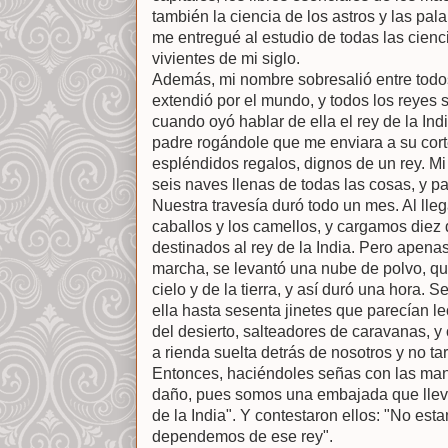
también la ciencia de los astros y las pal
me entregué al estudio de todas las cienc
vivientes de mi siglo.
Además, mi nombre sobresalió entre todos
extendió por el mundo, y todos los reyes 
cuando oyó hablar de ella el rey de la In
padre rogándole que me enviara a su cor
espléndidos regalos, dignos de un rey. Mi
seis naves llenas de todas las cosas, y pa
Nuestra travesía duró todo un mes. Al lle
caballos y los camellos, y cargamos diez 
destinados al rey de la India. Pero apen
marcha, se levantó una nube de polvo, qu
cielo y de la tierra, y así duró una hora. 
ella hasta sesenta jinetes que parecían l
del desierto, salteadores de caravanas, y
a rienda suelta detrás de nosotros y no t
Entonces, haciéndoles señas con las mano
daño, pues somos una embajada que lleva
de la India". Y contestaron ellos: "No es
dependemos de ese rey".