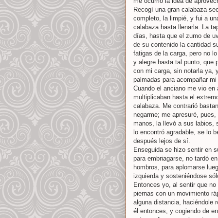
me ocurrió la idea de aprovech
Recogí una gran calabaza seca
completo, la limpié, y fui a u
calabaza hasta llenarla. La ta
días, hasta que el zumo de uv
de su contenido la cantidad s
fatigas de la carga, pero no
y alegre hasta tal punto, que
con mi carga, sin notarla ya, 
palmadas para acompañar mi b
Cuando el anciano me vio en a
multiplicaban hasta el extremo
calabaza. Me contrarió bastant
negarme; me apresuré, pues, 
manos, la llevó a sus labios,
lo encontró agradable, se lo b
después lejos de sí.
Enseguida se hizo sentir en su
para embriagarse, no tardó en
hombros, para aplomarse lueg
izquierda y sosteniéndose sól
Entonces yo, al sentir que n
piernas con un movimiento rá
alguna distancia, haciéndole 
él entonces, y cogiendo de ent