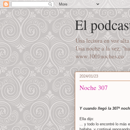
El podcas
Una lectura en voz alt
Una noche a la vez, "h
www.1001noches.co
2024/01/23
Noche 307
Y cuando llegó la 307ª noc
Ella dijo:
... y todo lo encontré lo más
hallaba, y continué reposando