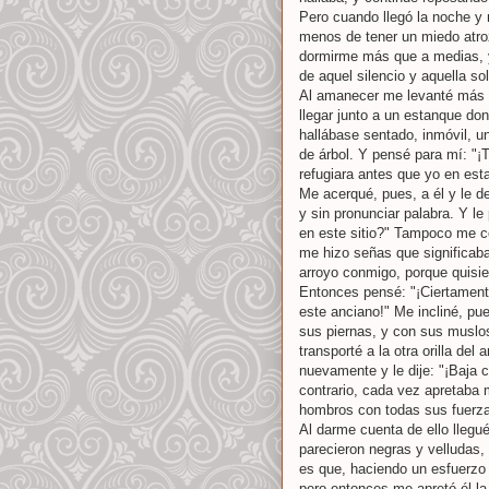
Pero cuando llegó la noche y m
menos de tener un miedo atroz
dormirme más que a medias, y 
de aquel silencio y aquella so
Al amanecer me levanté más t
llegar junto a un estanque don
hallábase sentado, inmóvil, u
de árbol. Y pensé para mí: "¡
refugiara antes que yo en esta 
Me acerqué, pues, a él y le d
y sin pronunciar palabra. Y le
en este sitio?" Tampoco me co
me hizo señas que significaba
arroyo conmigo, porque quisiera
Entonces pensé: "¡Ciertamente
este anciano!" Me incliné, pu
sus piernas, y con sus muslos
transporté a la otra orilla de
nuevamente y le dije: "¡Baja 
contrario, cada vez apretaba 
hombros con todas sus fuerz
Al darme cuenta de ello llegu
parecieron negras y velludas,
es que, haciendo un esfuerzo 
pero entonces me apretó él la