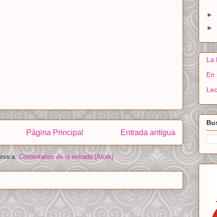
►
►
La 
En 
Lec
Bus
Página Principal
Entrada antigua
irse a:
Comentarios de la entrada (Atom)