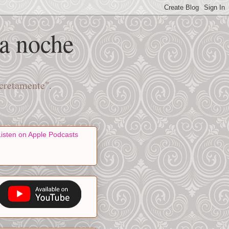
na noche
scretamente".