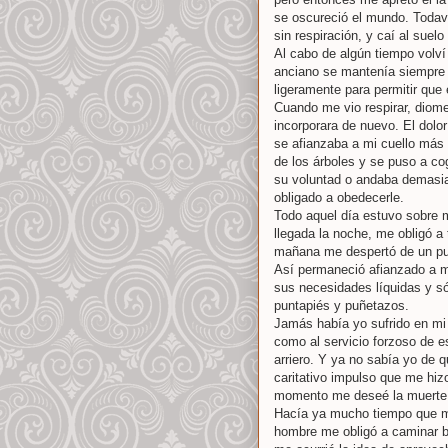
se oscureció el mundo. Todaví
sin respiración, y caí al suel
Al cabo de algún tiempo volví
anciano se mantenía siempre 
ligeramente para permitir que 
Cuando me vio respirar, diom
incorporara de nuevo. El dolo
se afianzaba a mi cuello más
de los árboles y se puso a co
su voluntad o andaba demasia
obligado a obedecerle.
Todo aquel día estuvo sobre
llegada la noche, me obligó a 
mañana me despertó de un pun
Así permaneció afianzado a m
sus necesidades líquidas y s
puntapiés y puñetazos.
Jamás había yo sufrido en mi 
como al servicio forzoso de 
arriero. Y ya no sabía yo de
caritativo impulso que me hi
momento me deseé la muerte 
Hacía ya mucho tiempo que me
hombre me obligó a caminar b