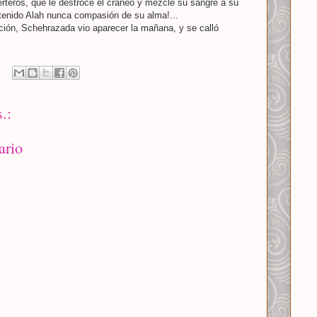
rteros, que le destrocé el cráneo y mezclé su sangre a su
 tenido Alah nunca compasión de su alma!...
ión, Schehrazada vio aparecer la mañana, y se calló
.:
ario