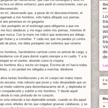
a hice un último esfuerzo; pero perdí el conocimiento, casi ya
Ori
en 
o desvanecido.
 en mí, observando que, a pesar de mi desvanecimiento, el
Lo
agarrado a mis hombros; sólo había aflojado sus piernas
tr
el aire penetrara en mi garganta.
e dos puntapiés en el estómago para obligarme a que me
so
r me hizo obedecer, y me erguí sobre mis piernas, mientras él
Wi
 que nunca. Con la mano me indicó que anduviera por debajo
pr
ger frutas y a comerlas. Y cada vez que me paraba yo contra
tr
do de prisa, me daba puntapiés tan violentos que veíame
Vi
de
 mis hombros, haciéndome caminar como un animal de carga; y
tenderme con él para dormir sujeto siempre a mi cuello. Y a la
de
tapié en el vientre; obrando como la víspera.
is hombros día y noche sin tregua. Encima de mí hacía todas
Las
ólidas, y sin piedad me obligaba a marchar, dándome
alma tantas humillaciones y en mi cuerpo tan malos tratos
ir 
este anciano, más robusto que joven y más despiadado que un
las
 qué medio valerme para desembarazarme de él, y deploraba el
zo compadecerle y subirle a mis hombros. Y desde aquel
desde lo más profundo de mi corazón.
Blo
 veía reducido a tan deplorable estado, cuando un día aquel
ajo unos árboles de los que colgaban gruesas calabazas, y se
►