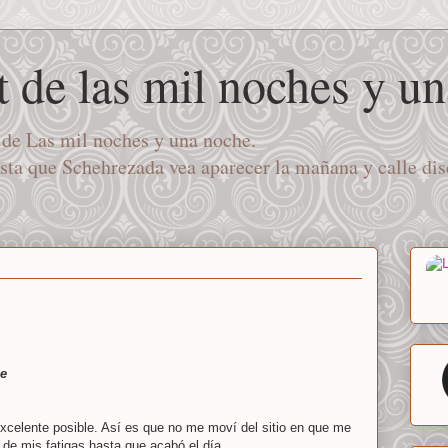
t de las mil noches y u
a de Las mil noches y una noche.
asta que Schehrezada vea aparecer la mañana y calle di
he
 excelente posible. Así es que no me moví del sitio en que me
 de mis fatigas hasta que acabó el día.