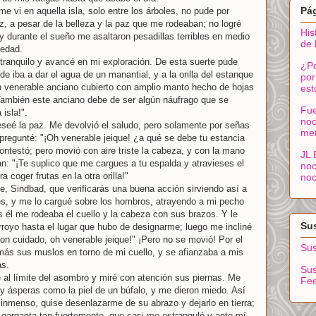
Pá
e vi en aquella isla, solo entre los árboles, no pude por
, a pesar de la belleza y la paz que me rodeaban; no logré
His
durante el sueño me asaltaron pesadillas terribles en medio
de 
ledad.
ranquilo y avancé en mi exploración. De esta suerte pude
¿Po
de iba a dar el agua de un manantial, y a la orilla del estanque
por
n venerable anciano cubierto con amplio manto hecho de hojas
est
También este anciano debe de ser algún náufrago que se
Fue
isla!".
noc
eseé la paz. Me devolvió el saludo, pero solamente por señas
me
 pregunté: "¡Oh venerable jeique! ¿a qué se debe tu estancia
ntestó; pero movió con aire triste la cabeza, y con la mano
JL 
n: "¡Te suplico que me cargues a tu espalda y atravieses el
noc
 coger frutas en la otra orilla!"
noc
, Sindbad, que verificarás una buena acción sirviendo así a
es, y me lo cargué sobre los hombros, atrayendo a mi pecho
 él me rodeaba el cuello y la cabeza con sus brazos. Y le
Sus
l arroyo hasta el lugar que hubo de designarme; luego me incliné
con cuidado, oh venerable jeique!" ¡Pero no se movió! Por el
Sus
más sus muslos en torno de mi cuello, y se afianzaba a mis
as.
Sus
é al límite del asombro y miré con atención sus piernas. Me
Fe
 y ásperas como la piel de un búfalo, y me dieron miedo. Así
inmenso, quise desenlazarme de su abrazo y dejarlo en tierra;
 garganta tan fuertemente, que casi me estranguló y ante mí