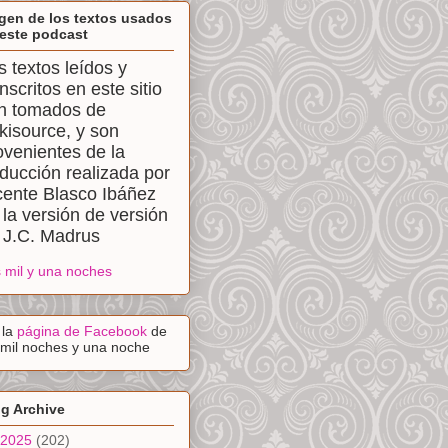
gen de los textos usados
este podcast
s textos leídos y
anscritos en este sitio
n tomados de
kisource, y son
ovenientes de la
aducción realizada por
cente Blasco Ibáñez
 la versión de versión
 J.C. Madrus
 mil y una noches
a la
página de Facebook
de
 mil noches y una noche
g Archive
2025
(202)