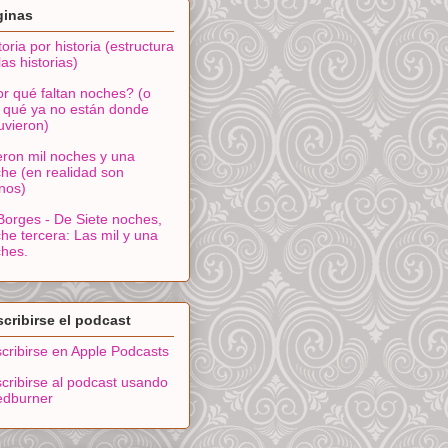
ginas
toria por historia (estructura
las historias)
r qué faltan noches? (o
 qué ya no están donde
uvieron)
ron mil noches y una
he (en realidad son
nos)
Borges - De Siete noches,
he tercera: Las mil y una
hes.
cribirse el podcast
cribirse en Apple Podcasts
cribirse al podcast usando
edburner