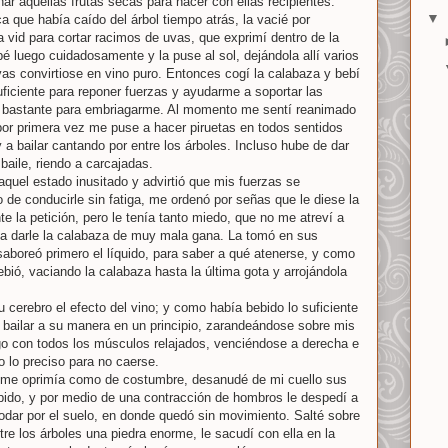
ar aquellas frutas secas para hacer con ellas recipientes.
▼
 que había caído del árbol tiempo atrás, la vacié por
na vid para cortar racimos de uvas, que exprimí dentro de la
pé luego cuidadosamente y la puse al sol, dejándola allí varios
as convirtiose en vino puro. Entonces cogí la calabaza y bebí
uficiente para reponer fuerzas y ayudarme a soportar las
 lo bastante para embriagarme. Al momento me sentí reanimado
 por primera vez me puse a hacer piruetas en todos sentidos
y a bailar cantando por entre los árboles. Incluso hube de dar
aile, riendo a carcajadas.
quel estado inusitado y advirtió que mis fuerzas se
 de conducirle sin fatiga, me ordenó por señas que le diese la
e la petición, pero le tenía tanto miedo, que no me atreví a
a darle la calabaza de muy mala gana. La tomó en sus
 saboreó primero el líquido, para saber a qué atenerse, y como
ebió, vaciando la calabaza hasta la última gota y arrojándola
 cerebro el efecto del vino; y como había bebido lo suficiente
 bailar a su manera en un principio, zarandeándose sobre mis
o con todos los músculos relajados, venciéndose a derecha e
o lo preciso para no caerse.
o me oprimía como de costumbre, desanudé de mi cuello sus
pido, y por medio de una contracción de hombros le despedí a
rodar por el suelo, en donde quedó sin movimiento. Salté sobre
re los árboles una piedra enorme, le sacudí con ella en la