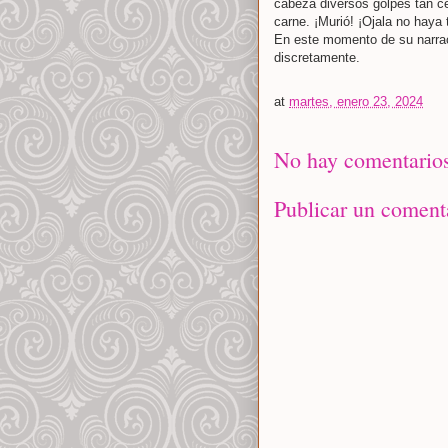
cabeza diversos golpes tan ce
carne. ¡Murió! ¡Ojala no haya
En este momento de su narrac
discretamente.
at
martes, enero 23, 2024
No hay comentarios
Publicar un coment