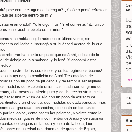
rozado el corazón!"
Ori
ré procurarme el agua de la lengua? ¿Y cómo podré refrescar
en 
e que se alberga dentro de mí?"
Lo
Estás enamorado!" Yo le digo: "¡Sí!" Y él contesta: "¡El único
tr
 es tener aquí al objeto de tu amor!"
so
Wi
poema y no había cogido más que el último verso, sin
abecera del lecho e interrogó a su huésped acerca de lo que
pr
ico.
tr
no mío! me ha escrito un papel que está ahí, debajo de la
Vi
el de debajo de la almohada, y lo leyó. Y encontró estas
de
médico:
de
ador, maestro de las curaciones y de los regímenes buenos!
 con la ayuda y la bendición de Alah! Tres medidas de
Las
cladas con un poco de prudencia y de temor a ser espiado
res medidas de excelente unión clasificada con un grano de
demás, dos pesas de afecto puro y de discreción sin mezcla
n; hacer una mixtura de ello con un poco de extracto de
ir 
las
os dientes y en el centro; dos medidas de cada variedad, más
hermosas granadas consabidas, cincuenta de los cuales
 por los labios, como hacen las palomas, y veinte como lo
, dos medidas iguales de movimientos de Alepo y de suspiros
Blo
 puntas de lenguas en la boca y fuera de la boca, bien
és poner en un crisol tres dracmas de granos de Egipto,
▼