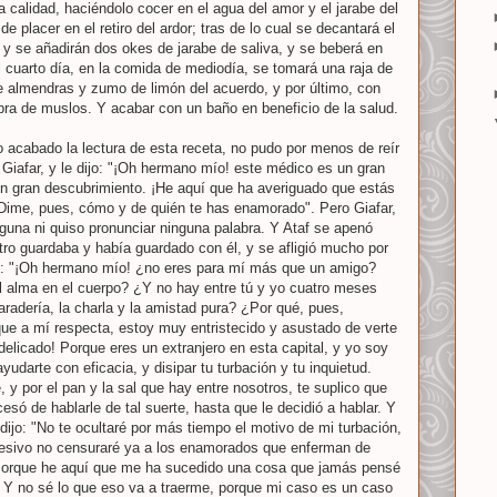
 calidad, haciéndolo cocer en el agua del amor y el jarabe del
e placer en el retiro del ardor; tras de lo cual se decantará el
, y se añadirán dos okes de jarabe de saliva, y se beberá en
l cuarto día, en la comida de mediodía, se tomará una raja de
e almendras y zumo de limón del acuerdo, y por último, con
ra de muslos. Y acabar con un baño en beneficio de la salud.
acabado la lectura de esta receta, no pudo por menos de reír
Giafar, y le dijo: "¡Oh hermano mío! este médico es un gran
n gran descubrimiento. ¡He aquí que ha averiguado que estás
Dime, pues, cómo y de quién te has enamorado". Pero Giafar,
lguna ni quiso pronunciar ninguna palabra. Y Ataf se apenó
otro guardaba y había guardado con él, y se afligió mucho por
ijo: "¡Oh hermano mío! ¿no eres para mí más que un amigo?
 alma en el cuerpo? ¿Y no hay entre tú y yo cuatro meses
aradería, la charla y la amistad pura? ¿Por qué, pues,
que a mí respecta, estoy muy entristecido y asustado de verte
delicado! Porque eres un extranjero en esta capital, y yo soy
yudarte con eficacia, y disipar tu turbación y tu inquietud.
, y por el pan y la sal que hay entre nosotros, te suplico que
esó de hablarle de tal suerte, hasta que le decidió a hablar. Y
 dijo: "No te ocultaré por más tiempo el motivo de mi turbación,
esivo no censuraré ya a los enamorados que enferman de
¡Porque he aquí que me ha sucedido una cosa que jamás pensé
 Y no sé lo que eso va a traerme, porque mi caso es un caso