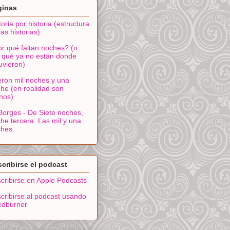
ginas
toria por historia (estructura
las historias)
r qué faltan noches? (o
 qué ya no están donde
uvieron)
ron mil noches y una
he (en realidad son
nos)
Borges - De Siete noches,
he tercera: Las mil y una
hes.
cribirse el podcast
cribirse en Apple Podcasts
cribirse al podcast usando
edburner