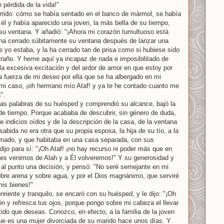
pérdida de la vida!"
urrido: cómo se había sentado en el banco de mármol, se había
 él y había aparecido una joven, la más bella de su tiempo,
 su ventana. Y añadió: "¡Ahora mi corazón tumultuoso está
e ha cerrado súbitamente su ventana después de lanzar una
e yo estaba, y la ha cerrado tan de prisa como si hubiese sido
xtraño. Y heme aquí ya incapaz de nada e imposibilitado de
a excesiva excitación y del ardor de amor en que estoy por
la fuerza de mi deseo por ella que se ha albergado en mi
 mi caso, ¡oh hermano mío Ataf! y ya te he contado cuanto me
".
las palabras de su huésped y comprendió su alcance, bajó la
de tiempo. Porque acababa de descubrir, sin género de duda,
 e indicios oídos y de la descripción de la casa, de la ventana
sabida no era otra que su propia esposa, la hija de su tío, a la
amado, y que habitaba en una casa separada, con sus
dijo para sí: "¡Oh Ataf! ¡no hay recurso ni poder más que en
ues venimos de Alah y a Él volveremos!" Y su generosidad y
al punto una decisión, y pensó: "No seré semejante en mi
bre arena y sobre agua, y por el Dios magnánimo, que serviré
is bienes!"
riente y tranquilo, se encaró con su huésped, y le dijo: "¡Oh
 y refresca tus ojos, porque pongo sobre mi cabeza el llevar
tido que deseas. Conozco, en efecto, a la familia de la joven
ue es una mujer divorciada de su marido hace unos días. Y