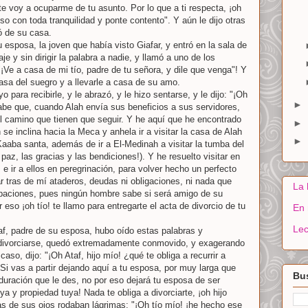
te voy a ocuparme de tu asunto. Por lo que a ti respecta, ¡oh
o con toda tranquilidad y ponte contento". Y aún le dijo otras
ó de su casa.
 esposa, la joven que había visto Giafar, y entró en la sala de
e y sin dirigir la palabra a nadie, y llamó a uno de los
¡Ve a casa de mi tío, padre de tu señora, y dile que venga"! Y
casa del suegro y a llevarle a casa de su amo.
 para recibirle, y le abrazó, y le hizo sentarse, y le dijo: "¡Oh
►
Sabe que, cuando Alah envía sus beneficios a sus servidores,
l camino que tienen que seguir. Y he aquí que he encontrado
►
e inclina hacia la Meca y anhela ir a visitar la casa de Alah
►
 Kaaba santa, además de ir a El-Medinah a visitar la tumba del
a paz, las gracias y las bendiciones!). Y he resuelto visitar en
e ir a ellos en peregrinación, para volver hecho un perfecto
ar tras de mí ataderos, deudas ni obligaciones, ni nada que
La 
paciones, pues ningún hombre sabe si será amigo de su
r eso ¡oh tío! te llamo para entregarte el acta de divorcio de tu
En 
Lec
af, padre de su esposa, hubo oído estas palabras y
 divorciarse, quedó extremadamente conmovido, y exagerando
caso, dijo: "¡Oh Ataf, hijo mío! ¿qué te obliga a recurrir a
i vas a partir dejando aquí a tu esposa, por muy larga que
Bus
uración que le des, no por eso dejará tu esposa de ser
 y propiedad tuya! Nada te obliga a divorciarte, ¡oh hijo
as de sus ojos rodaban lágrimas: "¡Oh tío mío! ¡he hecho ese