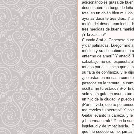
adicionándoles grasa de buena
deseo sobre un fuego de leña d
total en un diván bien mullido
ayunas durante tres días. Y a
melón del deseo, con leche d
tres medidas de buena maniob
¡Y la zalema!"
Cuando Ataf el Generoso hubo 
y dar palmadas. Luego miró a 
médico y su descubrimiento u
enfermo de amor!" Y añadió "
cabizbajo, no dió respuesta a
mucho por el silencio que el 
su falta de confianza, y le d
¿no estás en mi casa como el
pasados en la ternura, la cam
ocultarme tu estado? ¡Por lo 
solo y sin guía en asunto tan 
un hijo de la ciudad, y puedo a
¡Por mi vida, que te pertenece
me reveles tu secreto!" Y no c
Giafar levantó la cabeza, y le
¡oh hermano mío! Y en lo suc
inquietud y de impaciencia. 
que me sucedería, no, jamás!