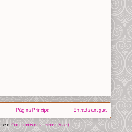
Página Principal
Entrada antigua
irse a:
Comentarios de la entrada (Atom)