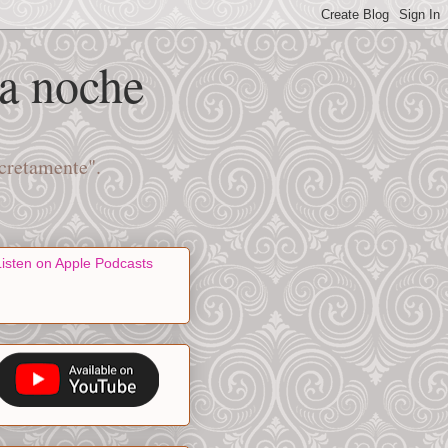
na noche
scretamente".