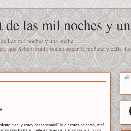
t de las mil noches y u
a de Las mil noches y una noche.
asta que Schehrezada vea aparecer la mañana y calle di
he
siento bien, y estoy desesperado!" Al oír estas palabras, Ataf
 emocionó hasta el límite extremo de la emoción, y al punto