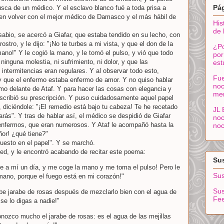
Pá
sca de un médico. Y el esclavo blanco fué a toda prisa a
 en volver con el mejor médico de Damasco y el más hábil de
His
de 
sabio, se acercó a Giafar, que estaba tendido en su lecho, con
rostro, y le dijo: "¡No te turbes a mi vista, y que el don de la
¿Po
ano!" Y le cogió la mano, y le tomó el pulso, y vió que todo
por
ninguna molestia, ni sufrimiento, ni dolor, y que las
est
 intermitencias eran regulares. Y al observar todo esto,
Fue
y que el enfermo estaba enfermo de amor. Y no quiso hablar
noc
mo delante de Ataf. Y para hacer las cosas con elegancia y
me
escribió su prescripción. Y puso cuidadosamente aquel papel
, diciéndole: "¡El remedio está bajo tu cabeza! Te he recetado
JL 
arás". Y tras de hablar así, el médico se despidió de Giafar
noc
 enfermos, que eran numerosos. Y Ataf le acompañó hasta la
noc
ñor! ¿qué tiene?"
puesto en el papel". Y se marchó.
ped, y le encontró acabando de recitar este poema:
Sus
e a mí un día, y me coge la mano y me toma el pulso! Pero le
Sus
 mano, porque el fuego está en mi corazón!"
Sus
be jarabe de rosas después de mezclarlo bien con el agua de
Fe
 se lo digas a nadie!"
onozco mucho el jarabe de rosas: es el agua de las mejillas