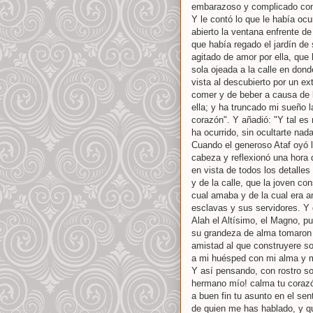
embarazoso y complicado con 
Y le contó lo que le había oc
abierto la ventana enfrente de
que había regado el jardín de
agitado de amor por ella, qu
sola ojeada a la calle en dond
vista al descubierto por un e
comer y de beber a causa de l
ella; y ha truncado mi sueño 
corazón". Y añadió: "Y tal es
ha ocurrido, sin ocultarte nada
Cuando el generoso Ataf oyó 
cabeza y reflexionó una hora 
en vista de todos los detalles
y de la calle, que la joven con
cual amaba y de la cual era 
esclavas y sus servidores. Y 
Alah el Altísimo, el Magno, p
su grandeza de alma tomaron 
amistad al que construyere so
a mi huésped con mi alma y m
Y así pensando, con rostro son
hermano mío! calma tu corazón
a buen fin tu asunto en el sen
de quien me has hablado, y q