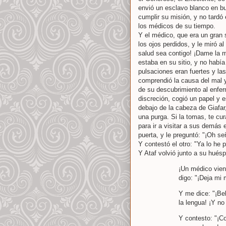
envió un esclavo blanco en bu
cumplir su misión, y no tardó
los médicos de su tiempo.
Y el médico, que era un gran 
los ojos perdidos, y le miró al 
salud sea contigo! ¡Dame la m
estaba en su sitio, y no había 
pulsaciones eran fuertes y las
comprendió la causa del mal 
de su descubrimiento al enfer
discreción, cogió un papel y 
debajo de la cabeza de Giafar
una purga. Si la tomas, te cur
para ir a visitar a sus demás
puerta, y le preguntó: "¡Oh se
Y contestó el otro: "Ya lo he 
Y Ataf volvió junto a su hués
¡Un médico vien
digo: "¡Deja mi
Y me dice: "¡Be
la lengua! ¡Y no
Y contesto: "¡C