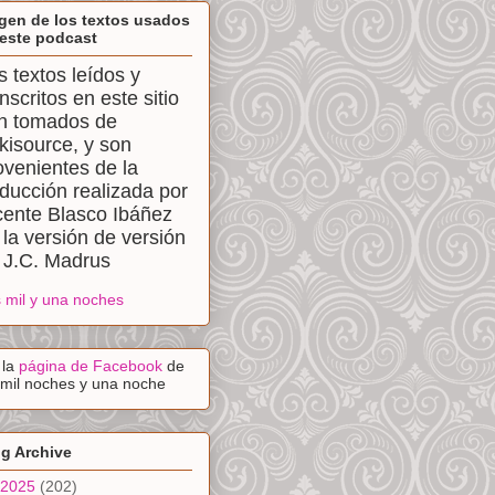
gen de los textos usados
este podcast
s textos leídos y
anscritos en este sitio
n tomados de
kisource, y son
ovenientes de la
aducción realizada por
cente Blasco Ibáñez
 la versión de versión
 J.C. Madrus
 mil y una noches
a la
página de Facebook
de
 mil noches y una noche
g Archive
2025
(202)