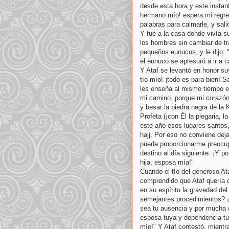
desde esta hora y este instan
hermano mío! espera mi regres
palabras para calmarle, y sali
Y fué a la casa donde vivía su
los hombres sin cambiar de traj
pequeños eunucos, y le dijo: "
el eunuco se apresuró a ir a 
Y Ataf se levantó en honor suyo
tío mío! ¡todo es para bien! 
les enseña al mismo tiempo e
mi camino, porque mi corazón s
y besar la piedra negra de la
Profeta (¡con Él la plegaria, l
este año esos lugares santos, 
hajj. Por eso no conviene dej
pueda proporcionarme preocu
destino al día siguiente. ¡Y po
hija, esposa mía!"
Cuando el tío del generoso At
comprendido que Ataf quería
en su espíritu la gravedad del 
semejantes procedimientos? ¡S
sea tu ausencia y por mucha d
esposa tuya y dependencia tuya
mío!" Y Ataf contestó, mientr