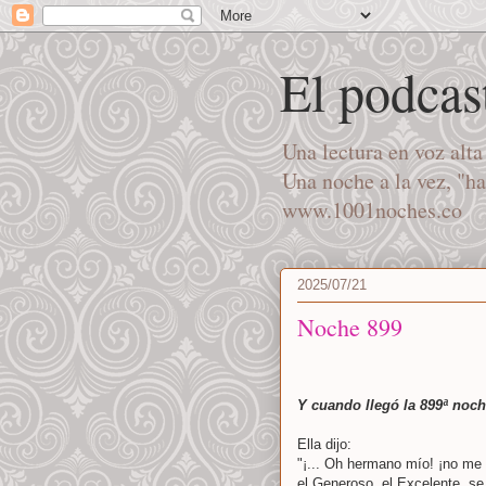
El podcas
Una lectura en voz alt
Una noche a la vez, "h
www.1001noches.co
2025/07/21
Noche 899
Y cuando llegó la 899ª noc
Ella dijo:
"¡... Oh hermano mío! ¡no me 
el Generoso, el Excelente, se