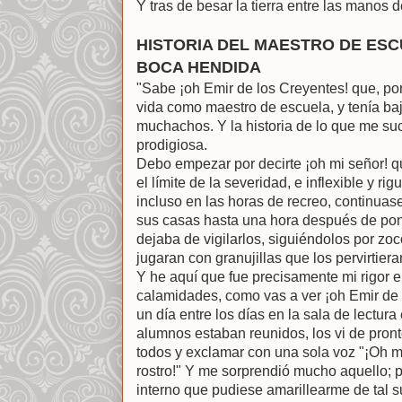
Y tras de besar la tierra entre las manos de
HISTORIA DEL MAESTRO DE ESC
BOCA HENDIDA
"Sabe ¡oh Emir de los Creyentes! que, po
vida como maestro de escuela, y tenía b
muchachos. Y la historia de lo que me s
prodigiosa.
Debo empezar por decirte ¡oh mi señor! q
el límite de la severidad, e inflexible y ri
incluso en las horas de recreo, continuas
sus casas hasta una hora después de pon
dejaba de vigilarlos, siguiéndolos por zoc
jugaran con granujillas que los pervirtiera
Y he aquí que fue precisamente mi rigor e
calamidades, como vas a ver ¡oh Emir de l
un día entre los días en la sala de lectu
alumnos estaban reunidos, los vi de pront
todos y exclamar con una sola voz "¡Oh ma
rostro!" Y me sorprendió mucho aquello; 
interno que pudiese amarillearme de tal s