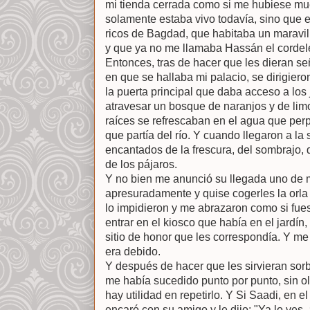
mi tienda cerrada como si me hubiese mu
solamente estaba vivo todavía, sino que
ricos de Bagdad, que habitaba un maravil
y que ya no me llamaba Hassán el cordele
Entonces, tras de hacer que les dieran s
en que se hallaba mi palacio, se dirigieron
la puerta principal que daba acceso a los j
atravesar un bosque de naranjos y de lim
raíces se refrescaban en el agua que per
que partía del río. Y cuando llegaron a la
encantados de la frescura, del sombrajo, 
de los pájaros.
Y no bien me anunció su llegada uno de mi
apresuradamente y quise cogerles la orla 
lo impidieron y me abrazaron como si fues
entrar en el kiosco que había en el jardín
sitio de honor que les correspondía. Y m
era debido.
Y después de hacer que les sirvieran sorb
me había sucedido punto por punto, sin ol
hay utilidad en repetirlo. Y Si Saadi, en el
encaró con su amigo y le dijo: "Ya lo ves,