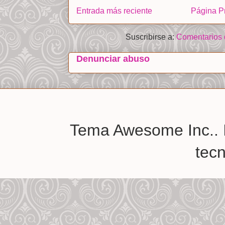
Entrada más reciente
Página Pr
Suscribirse a:
Comentarios 
Denunciar abuso
Tema Awesome Inc.. 
tec