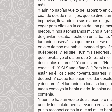
más.
Y aún no habían vuelto del asombro en qu
cuando dos de mis hijos, que se divertían 
improviso, llevando en sus manos un gra
coger para ellos en la copa de una palmer
juegos. Y nos asombramos mucho al ver q
de gavilán, estaba hecho en un turbante.
turbante, observé, sin que me cupiese du
en otro tiempo me había llevado el gavil
huéspedes, y les dije: "¡Oh mis señores! 
que llevaba yo el día en que Si Saad me 
doscientos dinares?" Y contestaron: "No,
exactitud". Y Si Saad añadió: "¡Pero lo r
están en él los ciento noventa dinares!" Y
dudéis!" Y saqué los pajarillos, dándoselo
y desenrollé el turbante en toda su longitu
atada como yo la había atado, la bolsa d
contenía.
Y aún no habían vuelto de su asombro mi
uno de los palafreneros llevando en las 
punto reconocí como la que mi mujer habí