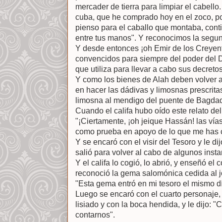
mercader de tierra para limpiar el cabello.
cuba, que he comprado hoy en el zoco, p
pienso para el caballo que montaba, cont
entre tus manos". Y reconocimos la segu
Y desde entonces ¡oh Emir de los Creyent
convencidos para siempre del poder del De
que utiliza para llevar a cabo sus decretos
Y como los bienes de Alah deben volver a 
en hacer las dádivas y limosnas prescrita
limosna al mendigo del puente de Bagdad. 
Cuando el califa hubo oído este relato del
"¡Ciertamente, ¡oh jeique Hassán! las vía
como prueba en apoyo de lo que me has c
Y se encaró con el visir del Tesoro y le dij
salió para volver al cabo de algunos inst
Y el califa lo cogió, lo abrió, y enseñó el 
reconoció la gema salomónica cedida al jo
"Esta gema entró en mi tesoro el mismo día
Luego se encaró con el cuarto personaje,
lisiado y con la boca hendida, y le dijo: 
contarnos".