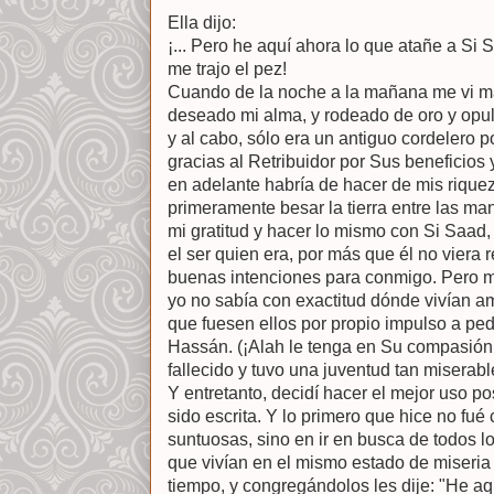
Ella dijo:
¡... Pero he aquí ahora lo que atañe a Si 
me trajo el pez!
Cuando de la noche a la mañana me vi má
deseado mi alma, y rodeado de oro y opule
y al cabo, sólo era un antiguo cordelero po
gracias al Retribuidor por Sus beneficios
en adelante habría de hacer de mis rique
primeramente besar la tierra entre las ma
mi gratitud y hacer lo mismo con Si Saad, 
el ser quien era, por más que él no viera 
buenas intenciones para conmigo. Pero me
yo no sabía con exactitud dónde vivían am
que fuesen ellos por propio impulso a pedi
Hassán. (¡Alah le tenga en Su compasión 
fallecido y tuvo una juventud tan miserabl
Y entretanto, decidí hacer el mejor uso po
sido escrita. Y lo primero que hice no fué
suntuosas, sino en ir en busca de todos 
que vivían en el mismo estado de miseria 
tiempo, y congregándolos les dije: "He aq