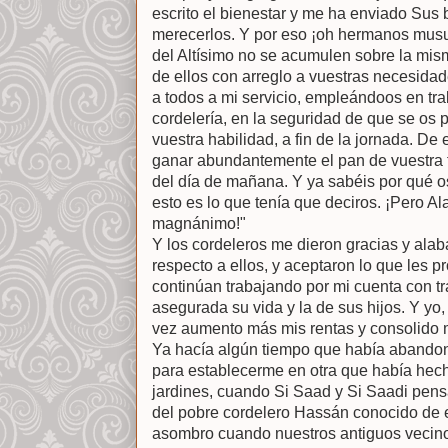
escrito el bienestar y me ha enviado Sus b
merecerlos. Y por eso ¡oh hermanos musu
del Altísimo no se acumulen sobre la mi
de ellos con arreglo a vuestras necesida
a todos a mi servicio, empleándoos en tra
cordelería, en la seguridad de que se os 
vuestra habilidad, a fin de la jornada. De
ganar abundantemente el pan de vuestra f
del día de mañana. Y ya sabéis por qué o
esto es lo que tenía que deciros. ¡Pero 
magnánimo!"
Y los cordeleros me dieron gracias y ala
respecto a ellos, y aceptaron lo que les 
continúan trabajando por mi cuenta con tr
asegurada su vida y la de sus hijos. Y yo
vez aumento más mis rentas y consolido m
Ya hacía algún tiempo que había abando
para establecerme en otra que había hecho
jardines, cuando Si Saad y Si Saadi pensar
del pobre cordelero Hassán conocido de e
asombro cuando nuestros antiguos vecino