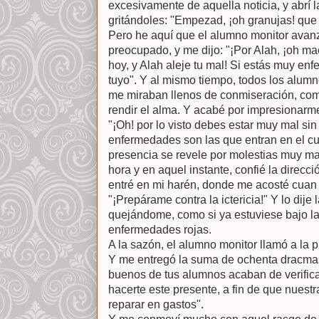
excesivamente de aquella noticia, y abrí 
gritándoles: "Empezad, ¡oh granujas! que 
Pero he aquí que el alumno monitor avanz
preocupado, y me dijo: "¡Por Alah, ¡oh mae
hoy, y Alah aleje tu mal! Si estás muy enf
tuyo". Y al mismo tiempo, todos los alum
me miraban llenos de conmiseración, como
rendir el alma. Y acabé por impresionarm
"¡Oh! por lo visto debes estar muy mal sin
enfermedades son las que entran en el cu
presencia se revele por molestias muy ma
hora y en aquel instante, confié la direcci
entré en mi harén, donde me acosté cuan 
"¡Prepárame contra la ictericia!" Y lo dij
quejándome, como si ya estuviese bajo la
enfermedades rojas.
A la sazón, el alumno monitor llamó a la p
Y me entregó la suma de ochenta dracmas
buenos de tus alumnos acaban de verificar
hacerte este presente, a fin de que nuest
reparar en gastos".