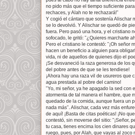
no pido más que el tiempo suficiente para
rechaces, y Alah no te rechazará!"
Y cogió el cántaro que sostenía Alischar 
se lo devolvió. Y Alischar se quedó de pi
fuera. Pero pasó una hora, y el cristiano 
sofocado, le gritó: "¿Quieres marcharte 
Pero el cristiano le contestó: "¡Oh señor 
hacen un beneficio a alguien para obligar
vida, ni de aquellos de quienes dijo el poe
¡Se desvaneció la raza generosa de los qu
del pobre antes de que se les tendiese!
¡Ahora hay una raza vil de usureros que c
agua prestada al pobre del camino!
"Yo, mi señor, ya he apagado la sed con 
atormenta de tal manera el hambre, que m
quedado de la comida, aunque fuera un p
nada más". Alischar, cada vez más enfureci
de aquí! ¡Basta de citas poéticas! ¡No que
contestó, sin moverse del sitio: "¡Señor,
tu casa, tienes encima los cien dinares qu
ruego, pues, por Alah, que vayas al zoc