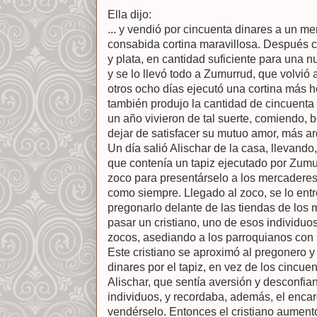
Ella dijo:
... y vendió por cincuenta dinares a un me
consabida cortina maravillosa. Después c
y plata, en cantidad suficiente para una n
y se lo llevó todo a Zumurrud, que volvió 
otros ocho días ejecutó una cortina más h
también produjo la cantidad de cincuenta 
un año vivieron de tal suerte, comiendo, 
dejar de satisfacer su mutuo amor, más ar
Un día salió Alischar de la casa, llevand
que contenía un tapiz ejecutado por Zumu
zoco para presentárselo a los mercaderes
como siempre. Llegado al zoco, se lo ent
pregonarlo delante de las tiendas de los
pasar un cristiano, uno de esos individuos
zocos, asediando a los parroquianos con 
Este cristiano se aproximó al pregonero y 
dinares por el tapiz, en vez de los cincu
Alischar, que sentía aversión y desconfia
individuos, y recordaba, además, el enca
vendérselo. Entonces el cristiano aument