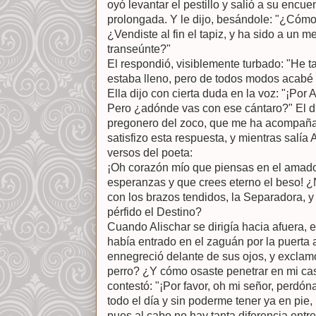
oyó levantar el pestillo y salió a su encu
prolongada. Y le dijo, besándole: "¿Cómo 
¿Vendiste al fin el tapiz, y ha sido a un 
transeúnte?"
El respondió, visiblemente turbado: "He 
estaba lleno, pero de todos modos acabé 
Ella dijo con cierta duda en la voz: "¡Por 
Pero ¿adónde vas con ese cántaro?" El di
pregonero del zoco, que me ha acompañad
satisfizo esta respuesta, y mientras salía 
versos del poeta:
¡Oh corazón mío que piensas en el amado
esperanzas y que crees eterno el beso! ¿
con los brazos tendidos, la Separadora, 
pérfido el Destino?
Cuando Alischar se dirigía hacia afuera, e
había entrado en el zaguán por la puerta a
ennegreció delante de sus ojos, y exclamó
perro? ¿Y cómo osaste penetrar en mi cas
contestó: "¡Por favor, oh mi señor, per
todo el día y sin poderme tener ya en pie,
pues al cabo no hay tanta diferencia entr