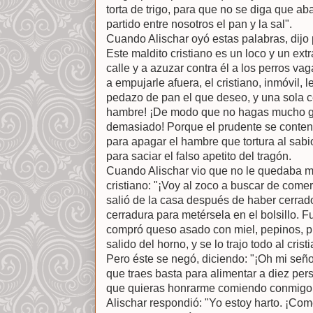
torta de trigo, para que no se diga que a
partido entre nosotros el pan y la sal".
Cuando Alischar oyó estas palabras, dijo 
Este maldito cristiano es un loco y un ext
calle y a azuzar contra él a los perros 
a empujarle afuera, el cristiano, inmóvil, l
pedazo de pan el que deseo, y una sola c
hambre! ¡De modo que no hagas mucho ga
demasiado! Porque el prudente se conten
para apagar el hambre que tortura al sab
para saciar el falso apetito del tragón.
Cuando Alischar vio que no le quedaba má
cristiano: "¡Voy al zoco a buscar de come
salió de la casa después de haber cerrado 
cerradura para metérsela en el bolsillo. 
compró queso asado con miel, pepinos, pl
salido del horno, y se lo trajo todo al cris
Pero éste se negó, diciendo: "¡Oh mi seño
que traes basta para alimentar a diez pe
que quieras honrarme comiendo conmigo
Alischar respondió: "Yo estoy harto. ¡Com