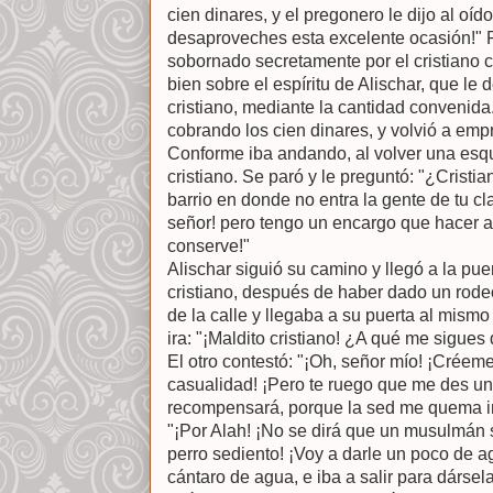
cien dinares, y el pregonero le dijo al oí
desaproveches esta excelente ocasión!" 
sobornado secretamente por el cristiano 
bien sobre el espíritu de Alischar, que le d
cristiano, mediante la cantidad convenida.
cobrando los cien dinares, y volvió a emp
Conforme iba andando, al volver una esqu
cristiano. Se paró y le preguntó: "¿Cristi
barrio en donde no entra la gente de tu cl
señor! pero tengo un encargo que hacer al 
conserve!"
Alischar siguió su camino y llegó a la puer
cristiano, después de haber dado un rodeo
de la calle y llegaba a su puerta al mismo 
ira: "¡Maldito cristiano! ¿A qué me sigue
El otro contestó: "¡Oh, señor mío! ¡Créem
casualidad! ¡Pero te ruego que me des un 
recompensará, porque la sed me quema in
"¡Por Alah! ¡No se dirá que un musulmán 
perro sediento! ¡Voy a darle un poco de a
cántaro de agua, e iba a salir para dársel