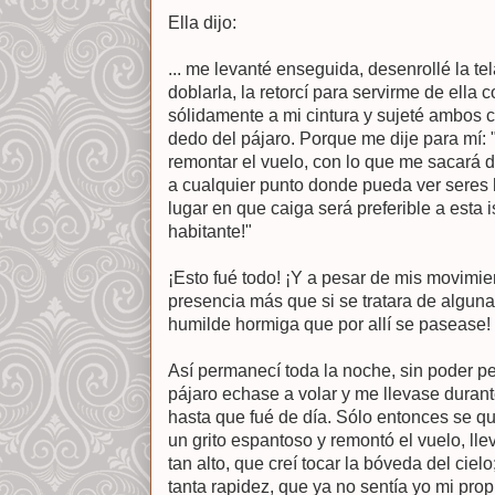
Ella dijo:
... me levanté enseguida, desenrollé la te
doblarla, la retorcí para servirme de ella
sólidamente a mi cintura y sujeté ambos 
dedo del pájaro. Porque me dije para mí:
remontar el vuelo, con lo que me sacará d
a cualquier punto donde pueda ver seres
lugar en que caiga será preferible a esta i
habitante!"
¡Esto fué todo! ¡Y a pesar de mis movimie
presencia más que si se tratara de algun
humilde hormiga que por allí se pasease!
Así permanecí toda la noche, sin poder pe
pájaro echase a volar y me llevase duran
hasta que fué de día. Sólo entonces se q
un grito espantoso y remontó el vuelo, l
tan alto, que creí tocar la bóveda del cie
tanta rapidez, que ya no sentía yo mi pro