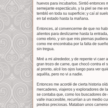
huevos para incubarlos. Sintió entonces m
semejante espectáculo, y la piel se me e
tembló en toda su superficie; y caí al sue
en tal estado hasta la mañana.
Entonces, al convencerme de que no habí
alientos para deslizarme hasta la entrada,
como ebrio, y sin que mis piernas pudier
como me encontraba por la falta de sueño 
sin tregua.
Miré a mi alrededor, y de repente vi caer
gran trozo de carne, que chocó contra el s
al pronto, alcé los ojos luego para ver qu
aquélla, pero no vi a nadie.
Entonces me acordé de cierta historia oí
mercaderes, viajeros y exploradores de l
se contaba que, como los buscadores de 
valle inaccesible, recurrían a un medio c
piedras preciosas. Mataban unos carneros,