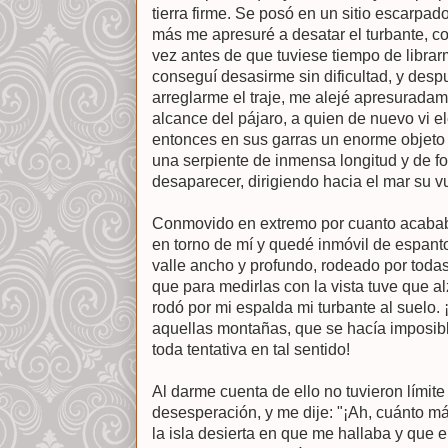
tierra firme. Se posó en un sitio escarpad
más me apresuré a desatar el turbante, con
vez antes de que tuviese tiempo de librar
conseguí desasirme sin dificultad, y desp
arreglarme el traje, me alejé apresuradam
alcance del pájaro, a quien de nuevo vi el
entonces en sus garras un enorme objeto 
una serpiente de inmensa longitud y de f
desaparecer, dirigiendo hacia el mar su v
Conmovido en extremo por cuanto acabab
en torno de mí y quedé inmóvil de espan
valle ancho y profundo, rodeado por todas
que para medirlas con la vista tuve que a
rodó por mi espalda mi turbante al suelo
aquellas montañas, que se hacía imposible 
toda tentativa en tal sentido!
Al darme cuenta de ello no tuvieron límite
desesperación, y me dije: "¡Ah, cuánto 
la isla desierta en que me hallaba y que e