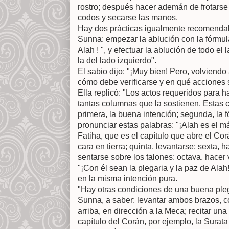
rostro; después hacer ademán de frotarse
codos y secarse las manos.
Hay dos prácticas igualmente recomendab
Sunna: empezar la ablución con la fórmul
Alah ! ", y efectuar la ablución de todo e
la del lado izquierdo".
El sabio dijo: "¡Muy bien! Pero, volviend
cómo debe verificarse y en qué acciones
Ella replicó: "Los actos requeridos para h
tantas columnas que la sostienen. Estas 
primera, la buena intención; segunda, la f
pronunciar estas palabras: "¡Alah es el más
Fatiha, que es el capítulo que abre el Cor
cara en tierra; quinta, levantarse; sexta, h
sentarse sobre los talones; octava, hacer 
"¡Con él sean la plegaria y la paz de Ala
en la misma intención pura.
"Hay otras condiciones de una buena ple
Sunna, a saber: levantar ambos brazos, c
arriba, en dirección a la Meca; recitar una 
capítulo del Corán, por ejemplo, la Surata