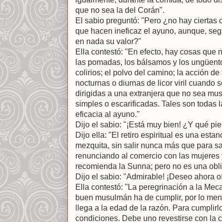
que no sea la del Corán".
El sabio preguntó: "Pero ¿no hay ciertas 
que hacen ineficaz el ayuno, aunque, seg
en nada su valor?"
Ella contestó: "En efecto, hay cosas que 
las pomadas, los bálsamos y los ungüentos
colirios; el polvo del camino; la acción de
nocturnas o diurnas de licor viril cuando 
dirigidas a una extranjera que no sea mu
simples o escarificadas. Tales son todas 
eficacia al ayuno."
Dijo el sabio: "¡Está muy bien! ¿Y qué pien
Dijo ella: "El retiro espiritual es una est
mezquita, sin salir nunca más que para sa
renunciando al comercio con las mujeres y
recomienda la Sunna; pero no es una obl
Dijo el sabio: "Admirable! ¡Deseo ahora oí
Ella contestó: "La peregrinación a la Mec
buen musulmán ha de cumplir, por lo men
llega a la edad de la razón. Para cumplir
condiciones. Debe uno revestirse con la 