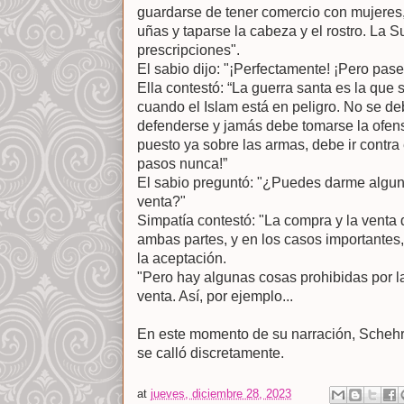
guardarse de tener comercio con mujeres, a
uñas y taparse la cabeza y el rostro. La 
prescripciones".
El sabio dijo: "¡Perfectamente! ¡Pero pas
Ella contestó: “La guerra santa es la que s
cuando el Islam está en peligro. No se d
defenderse y jamás debe tomarse la ofens
puesto ya sobre las armas, debe ir contra e
pasos nunca!”
El sabio preguntó: "¿Puedes darme alguno
venta?"
Simpatía contestó: "La compra y la venta 
ambas partes, y en los casos importantes,
la aceptación.
"Pero hay algunas cosas prohibidas por l
venta. Así, por ejemplo...
En este momento de su narración, Schehr
se calló discretamente.
at
jueves, diciembre 28, 2023