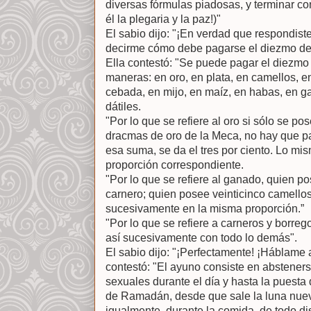
diversas fórmulas piadosas, y terminar co
él la plegaria y la paz!)"
El sabio dijo: "¡En verdad que respondis
decirme cómo debe pagarse el diezmo de
Ella contestó: "Se puede pagar el diezmo
maneras: en oro, en plata, en camellos, en
cebada, en mijo, en maíz, en habas, en g
dátiles.
"Por lo que se refiere al oro si sólo se po
dracmas de oro de la Meca, no hay que 
esa suma, se da el tres por ciento. Lo mis
proporción correspondiente.
"Por lo que se refiere al ganado, quien 
carnero; quien posee veinticinco camello
sucesivamente en la misma proporción.”
"Por lo que se refiere a carneros y borre
así sucesivamente con todo lo demás".
El sabio dijo: "¡Perfectamente! ¡Háblame
contestó: "El ayuno consiste en abstener
sexuales durante el día y hasta la puesta 
de Ramadán, desde que sale la luna nue
igualmente, durante la comida, de todo di