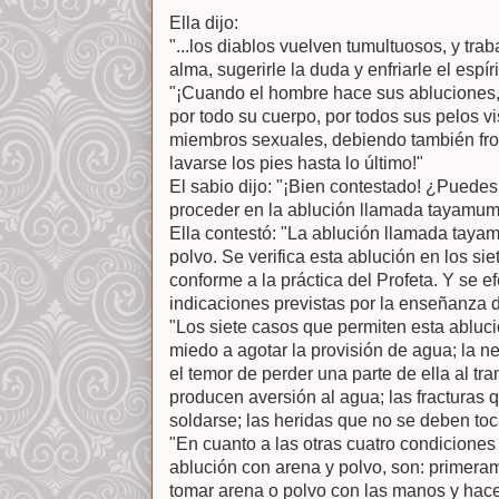
Ella dijo:
"...los diablos vuelven tumultuosos, y trab
alma, sugerirle la duda y enfriarle el espírit
"¡Cuando el hombre hace sus abluciones, 
por todo su cuerpo, por todos sus pelos vi
miembros sexuales, debiendo también frot
lavarse los pies hasta lo último!"
El sabio dijo: "¡Bien contestado! ¿Pued
proceder en la ablución llamada tayamu
Ella contestó: "La ablución llamada tayam
polvo. Se verifica esta ablución en los s
conforme a la práctica del Profeta. Y se e
indicaciones previstas por la enseñanza di
"Los siete casos que permiten esta abluci
miedo a agotar la provisión de agua; la n
el temor de perder una parte de ella al tr
producen aversión al agua; las fracturas 
soldarse; las heridas que no se deben toc
"En cuanto a las otras cuatro condiciones
ablución con arena y polvo, son: primera
tomar arena o polvo con las manos y hace