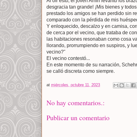
Al oír esto, el joven Amín levantó los bra
desgracia tan grande! ¡Mis bienes y todo
prestado los amigos se han perdido sin r
comparado con la pérdida de mis huéspe
Y enloquecido, descalzo y en camisa, cor
de cerca por el vecino, que trataba de con
las habitaciones resonaban como cosa v
llorando, prorrumpiendo en suspiros, y l
vecino?"
El vecino contestó...
En este momento de su narración, Schehr
se calló discreta como siempre.
at
miércoles, octubre 11, 2023
No hay comentarios.:
Publicar un comentario