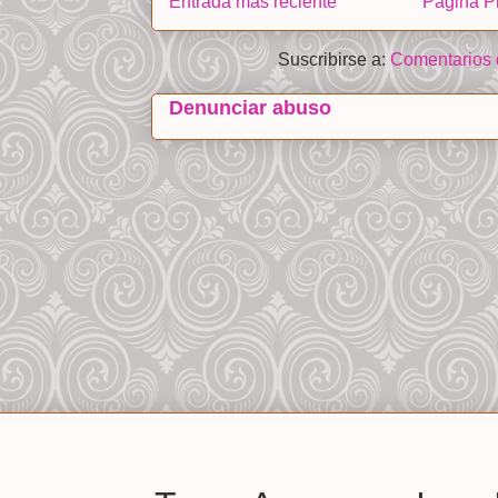
Entrada más reciente
Página Pr
Suscribirse a:
Comentarios 
Denunciar abuso