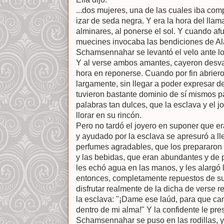
...dos mujeres, una de las cuales iba co
izar de seda negra. Y era la hora del llam
alminares, al ponerse el sol. Y cuando afu
muecines invocaba las bendiciones de Alah
Schamsennahar se levantó el velo ante lo
Y al verse ambos amantes, cayeron desv
hora en reponerse. Cuando por fin abriero
largamente, sin llegar a poder expresar 
tuvieron bastante dominio de sí mismos pa
palabras tan dulces, que la esclava y el
llorar en su rincón.
Pero no tardó el joyero en suponer que er
y ayudado por la esclava se apresuró a lle
perfumes agradables, que los prepararon p
y las bebidas, que eran abundantes y de
les echó agua en las manos, y les alargó l
entonces, completamente repuestos de s
disfrutar realmente de la dicha de verse
la esclava: "¡Dame ese laúd, para que ca
dentro de mi alma!" Y la confidente le pre
Schamsennahar se puso en las rodillas, 