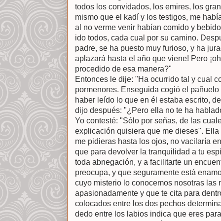
todos los convidados, los emires, los gr
mismo que el kadí y los testigos, me habí
al no verme venir habían comido y bebido
ido todos, cada cual por su camino. Desp
padre, se ha puesto muy furioso, y ha ju
aplazará hasta el año que viene! Pero ¡oh
procedido de esa manera?"
Entonces le dije: "Ha ocurrido tal y cual c
pormenores. Enseguida cogió el pañuelo 
haber leído lo que en él estaba escrito, 
dijo después: "¿Pero ella no te ha hablad
Yo contesté: "Sólo por señas, de las cual
explicación quisiera que me dieses". Ella
me pidieras hasta los ojos, no vacilaría e
que para devolver la tranquilidad a tu espí
toda abnegación, y a facilitarte un encuen
preocupa, y que seguramente está enamor
cuyo misterio lo conocemos nosotras las 
apasionadamente y que te cita para dentr
colocados entre los dos pechos determina
dedo entre los labios indica que eres par