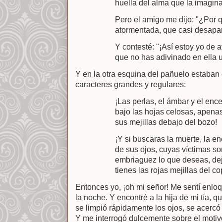
huella del alma que la imagina
Pero el amigo me dijo: "¿Por qu
atormentada, que casi desapar
Y contesté: "¡Así estoy yo de
que no has adivinado en ella u
Y en la otra esquina del pañuelo estaban 
caracteres grandes y regulares:
¡Las perlas, el ámbar y el en
bajo las hojas celosas, apenas
sus mejillas debajo del bozo!
¡Y si buscaras la muerte, la e
de sus ojos, cuyas víctimas so
embriaguez lo que deseas, dej
tienes las rojas mejillas del c
Entonces yo, ¡oh mi señor! Me sentí enloq
la noche. Y encontré a la hija de mi tía, 
se limpió rápidamente los ojos, se acerc
Y me interrogó dulcemente sobre el motivo