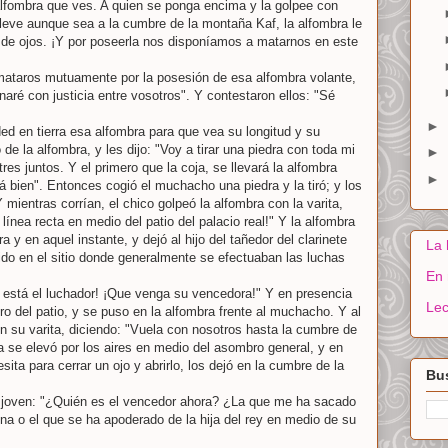
lfombra que ves. A quien se ponga encima y la golpee con
 lleve aunque sea a la cumbre de la montaña Kaf, la alfombra le
ar de ojos. ¡Y por poseerla nos disponíamos a matarnos en este
 mataros mutuamente por la posesión de esa alfombra volante,
aré con justicia entre vosotros". Y contestaron ellos: "Sé
►
ed en tierra esa alfombra para que vea su longitud y su
e la alfombra, y les dijo: "Voy a tirar una piedra con toda mi
►
tres juntos. Y el primero que la coja, se llevará la alfombra
►
stá bien". Entonces cogió el muchacho una piedra y la tiró; y los
Y mientras corrían, el chico golpeó la alfombra con la varita,
línea recta en medio del patio del palacio real!" Y la alfombra
a y en aquel instante, y dejó al hijo del tañedor del clarinete
La 
bido en el sitio donde generalmente se efectuaban las luchas
En 
 está el luchador! ¡Que venga su vencedora!" Y en presencia
Lec
tro del patio, y se puso en la alfombra frente al muchacho. Y al
on su varita, diciendo: "Vuela con nosotros hasta la cumbre de
a se elevó por los aires en medio del asombro general, y en
ta para cerrar un ojo y abrirlo, los dejó en la cumbre de la
Bus
a joven: "¿Quién es el vencedor ahora? ¿La que me ha sacado
lina o el que se ha apoderado de la hija del rey en medio de su