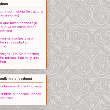
ginas
toria por historia (estructura
las historias)
r qué faltan noches? (o
 qué ya no están donde
uvieron)
ron mil noches y una
he (en realidad son
nos)
Borges - De Siete noches,
he tercera: Las mil y una
hes.
cribirse el podcast
cribirse en Apple Podcasts
cribirse al podcast usando
edburner