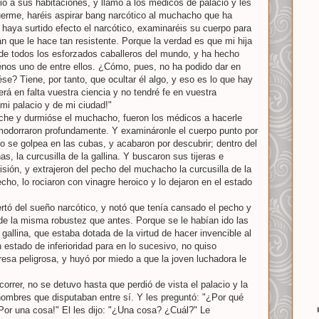
ió a sus habitaciones, y llamó a los médicos de palacio y les
uerme, haréis aspirar bang narcótico al muchacho que ha
 haya surtido efecto el narcótico, examinaréis su cuerpo para
án que le hace tan resistente. Porque la verdad es que mi hija
de todos los esforzados caballeros del mundo, y ha hecho
enos uno de entre ellos. ¿Cómo, pues, no ha podido dar en
ése? Tiene, por tanto, que ocultar él algo, y eso es lo que hay
aerá en falta vuestra ciencia y no tendré fe en vuestra
 mi palacio y de mi ciudad!"
oche y durmióse el muchacho, fueron los médicos a hacerle
amodorraron profundamente. Y examináronle el cuerpo punto por
 se golpea en las cubas, y acabaron por descubrir; dentro del
s, la curcusilla de la gallina. Y buscaron sus tijeras e
isión, y extrajeron del pecho del muchacho la curcusilla de la
echo, lo rociaron con vinagre heroico y lo dejaron en el estado
rtó del sueño narcótico, y notó que tenía cansado el pecho y
de la misma robustez que antes. Porque se le habían ido las
 gallina, que estaba dotada de la virtud de hacer invencible al
 estado de inferioridad para en lo sucesivo, no quiso
esa peligrosa, y huyó por miedo a que la joven luchadora le
rrer, no se detuvo hasta que perdió de vista el palacio y la
hombres que disputaban entre sí. Y les preguntó: "¿Por qué
¡Por una cosa!" El les dijo: "¿Una cosa? ¿Cuál?" Le