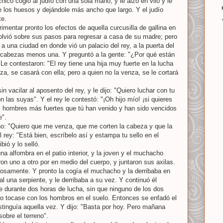
hico cogió al judío con una sola mano, y le alzó en vilo y le
le los huesos y dejándole más ancho que largo. Y el judío
te.
mentar pronto los efectos de aquella curcusilla de gallina en
olvió sobre sus pasos para regresar a casa de su madre; pero
 a una ciudad en donde vió un palacio del rey, a la puerta del
 cabezas menos una. Y preguntó a la gente: "¿Por qué están
e contestaron: "El rey tiene una hija muy fuerte en la lucha
za, se casará con ella; pero a quien no la venza, se le cortará
 vacilar al aposento del rey, y le dijo: "Quiero luchar con tu
n las suyas". Y el rey le contestó: "¡Oh hijo mío! ¡si quieres
 hombres más fuertes que tú han venido y han sido vencidos
e".
ho: "Quiero que me venza, que me corten la cabeza y que la
l rey: "Está bien, escríbelo así y estampa tu sello en el
bió y lo selló.
a alfombra en el patio interior, y la joven y el muchacho
eron uno a otro por en medio del cuerpo, y juntaron sus axilas.
osamente. Y pronto la cogía el muchacho y la derribaba en
ual una serpiente, y le derribaba a su vez. Y continuó él
le durante dos horas de lucha, sin que ninguno de los dos
io tocase con los hombros en el suelo. Entonces se enfadó el
istinguía aquella vez. Y dijo: "Basta por hoy. Pero mañana
sobre el terreno".