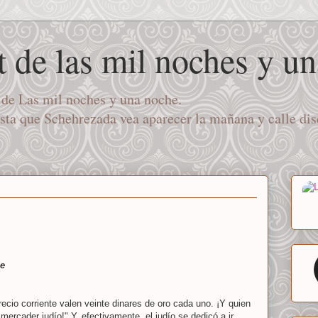
t de las mil noches y u
a de Las mil noches y una noche.
asta que Schehrezada vea aparecer la mañana y calle di
he
ecio corriente valen veinte dinares de oro cada uno. ¡Y quien
mercader judío!" Y, efectivamente, el judío se dedicó a ir