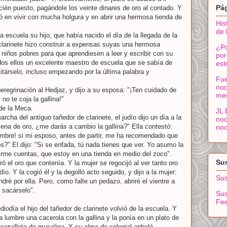
Pá
cién puesto, pagándole los veinte dinares de oro al contado. Y
dó en vivir con mucha holgura y en abrir una hermosa tienda de
His
de 
a escuela su hijo, que había nacido el día de la llegada de la
e clarinete hizo construir a expensas suyas una hermosa
¿Po
s niños pobres para que aprendiesen a leer y escribir con su
por
odos ellos un excelente maestro de escuela que se sabía de
est
itárselo, incluso empezando por la última palabra y
Fue
noc
 peregrinación al Hedjaz, y dijo a su esposa: "¡Ten cuidado de
me
 no te coja la gallina!"
de la Meca.
JL 
cha del antiguo tañedor de clarinete, el judío dijo un día a la
noc
lena de oro, ¿me darás a cambio la gallina?" Ella contestó:
noc
mbre! si mi esposo, antes de partir, me ha recomendado que
?" El dijo: "Si se enfada, tú nada tienes que ver. Yo asumo la
irme cuentas, que estoy en una tienda en medio del zoco".
Sus
ró el oro que contenía. Y la mujer se regocijó al ver tanto oro
udío. Y la cogió él y la degolló acto seguido, y dijo a la mujer:
Sus
dré por ella. Pero, como falte un pedazo, abriré el vientre a
 sacárselo".
Sus
Fe
iodía el hijo del tañedor de clarinete volvió de la escuela. Y
a lumbre una cacerola con la gallina y la ponía en un plato de
 servilleta de muselina. Y su alma de colegial anheló