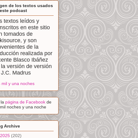
gen de los textos usados
este podcast
s textos leídos y
anscritos en este sitio
n tomados de
kisource, y son
ovenientes de la
aducción realizada por
cente Blasco Ibáñez
 la versión de versión
 J.C. Madrus
 mil y una noches
a la
página de Facebook
de
 mil noches y una noche
g Archive
2025
(202)