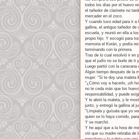
todos los días por el huevo re
el tañedor de clarinete no tar
mercader en el zoco.
Y cuando tuvo edad para ir a l
gallina, el antiguo tañedor d
escuela, y reunió en ella a lo
propio hijo. Y escogió para t
memoria el Korán, y podía rec
terminando con la primera.
Tras de lo cual resolvió ir en
que el judío no se burle de ti y
Luego partió con la caravana 
Algún tiempo después de la mar
mujer: "Si te doy una maleta l
"¿Cómo voy a hacerlo, ¡oh ho
no te ceda más que los huevos
responsabilidad, y puede exig
Y le abrió la maleta, y le most
junto, y entregó la gallina al j
"Límpiala y guísala que yo ven
quien se lo haya comido, para
Y se marchó.
Y he aquí que a la hora de med
vió que su madre retiraba de l
porcelana y la cubría con una