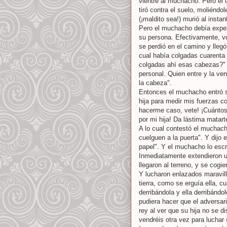
vientre al muchacho. Pero el c
tiró contra el suelo, moliéndo
(¡maldito sea!) murió al instan
Pero el muchacho debía experi
su persona. Efectivamente, v
se perdió en el camino y llegó
cual había colgadas cuarenta
colgadas ahí esas cabezas?" L
personal. Quien entre y la ven
la cabeza".
Entonces el muchacho entró sin
hija para medir mis fuerzas co
hacerme caso, vete! ¡Cuántos
por mi hija! Da lástima matart
A lo cual contestó el muchac
cuelguen a la puerta". Y dijo e
papel". Y el muchacho lo escri
Inmediatamente extendieron un
llegaron al terreno, y se cogi
Y lucharon enlazados maravill
tierra, como se erguía ella, c
derribándola y ella derribándo
pudiera hacer que el adversar
rey al ver que su hija no se d
vendréis otra vez para luchar 