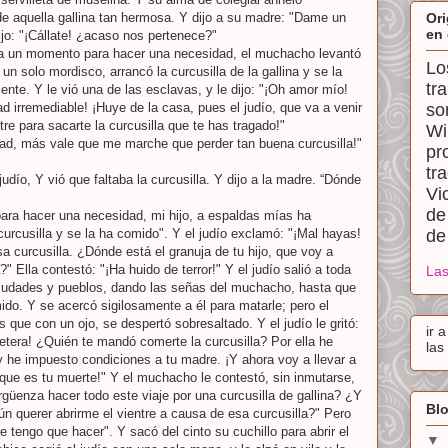
e aquella gallina tan hermosa. Y dijo a su madre: "Dame un
Ori
en 
ijo: "¡Cállate! ¿acaso nos pertenece?"
ra un momento para hacer una necesidad, el muchacho levantó
Lo
 un solo mordisco, arrancó la curcusilla de la gallina y se la
tr
nte. Y le vió una de las esclavas, y le dijo: "¡Oh amor mío!
d irremediable! ¡Huye de la casa, pues el judío, que va a venir
so
entre para sacarte la curcusilla que te has tragado!"
Wi
dad, más vale que me marche que perder tan buena curcusilla!"
pr
tr
l judío, Y vió que faltaba la curcusilla. Y dijo a la madre. “Dónde
Vi
de
 para hacer una necesidad, mi hijo, a espaldas mías ha
curcusilla y se la ha comido". Y el judío exclamó: "¡Mal hayas!
de
a curcusilla. ¿Dónde está el granuja de tu hijo, que voy a
a?" Ella contestó: "¡Ha huido de terror!" Y el judío salió a toda
Las
 ciudades y pueblos, dando las señas del muchacho, hasta que
ido. Y se acercó sigilosamente a él para matarle; pero el
ue con un ojo, se despertó sobresaltado. Y el judío le gritó:
ir 
inetera! ¿Quién te mandó comerte la curcusilla? Por ella he
las
 y he impuesto condiciones a tu madre. ¡Y ahora voy a llevar a
que es tu muerte!" Y el muchacho le contestó, sin inmutarse,
rgüenza hacer todo este viaje por una curcusilla de gallina? ¿Y
Blo
 querer abrirme el vientre a causa de esa curcusilla?" Pero
ue tengo que hacer". Y sacó del cinto su cuchillo para abrir el
▼