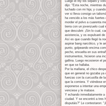
Luego el rey los separó y volv
dijo: "Esta noche, mientras d
luchado con mi hija; y cuando
ver si lleva consigo un talism
ha vencido a los más fuertes 
morder el polvo a cuarenta m
tierra con un jovenzuelo cual 
que descubrir. ¡Sin lo cual, c
asistencia, y os expulsaré de
Así es que cuando llegó la n
aspirar bang narcótico, y le 
punto, golpeando encima como
pecho, envuelta en sus entraña
instrumentos, hicieron una inc
gallina. Luego recosieron el p
en que se hallaba.
Por la mañana, el chico despe
que en general no gozaba ya 
fuerzas con la curcusilla de la
que la comiera. Y viéndose en
exponerse a intentar una empr
venciese y le matase.
Y echando inmediatamente a co
ciudad. Y se encontró a tres 
disputáis?" Le contestaron: "