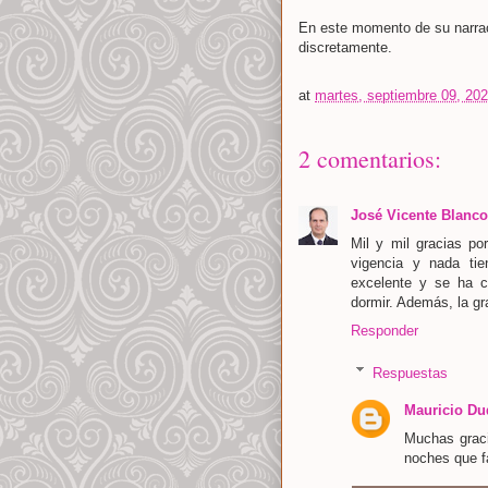
En este momento de su narrac
discretamente.
at
martes, septiembre 09, 20
2 comentarios:
José Vicente Blanco
Mil y mil gracias p
vigencia y nada tie
excelente y se ha c
dormir. Además, la gr
Responder
Respuestas
Mauricio Du
Muchas graci
noches que f