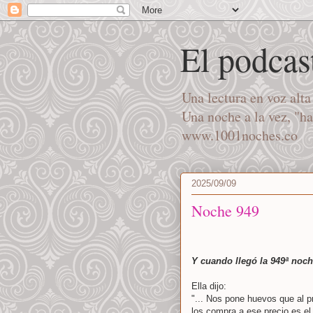
El podcas
Una lectura en voz alt
Una noche a la vez, "h
www.1001noches.co
2025/09/09
Noche 949
Y cuando llegó la 949ª noc
Ella dijo:
"... Nos pone huevos que al pr
los compra a ese precio es el 