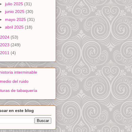
►
julio 2025
(31)
►
junio 2025
(30)
►
mayo 2025
(31)
►
abril 2025
(18)
2024
(53)
2023
(249)
2011
(4)
historia interminable
medio del ruido
turas de tabaquería
car en este blog