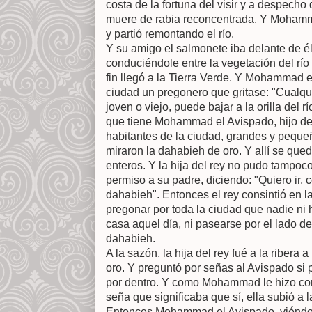
costa de la fortuna del visir y a despecho 
muere de rabia reconcentrada. Y Mohamm
y partió remontando el río.
Y su amigo el salmonete iba delante de é
conduciéndole entre la vegetación del río y
fin llegó a la Tierra Verde. Y Mohammad 
ciudad un pregonero que gritase: "Cualqui
joven o viejo, puede bajar a la orilla del 
que tiene Mohammad el Avispado, hijo del
habitantes de la ciudad, grandes y peque
miraron la dahabieh de oro. Y allí se que
enteros. Y la hija del rey no pudo tampoco
permiso a su padre, diciendo: "Quiero ir, 
dahabieh". Entonces el rey consintió en la
pregonar por toda la ciudad que nadie ni 
casa aquel día, ni pasearse por el lado del
dahabieh.
A la sazón, la hija del rey fué a la ribera
oro. Y preguntó por señas al Avispado si 
por dentro. Y como Mohammad le hizo con
seña que significaba que sí, ella subió a l
Entonces Mohammad el Avispado, viéndola 