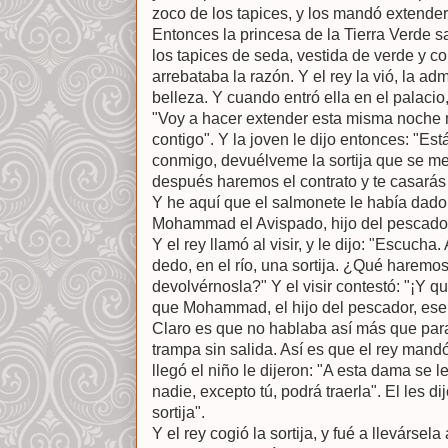
zoco de los tapices, y los mandó extender 
Entonces la princesa de la Tierra Verde s
los tapices de seda, vestida de verde y
arrebataba la razón. Y el rey la vió, la 
belleza. Y cuando entró ella en el palacio, 
"Voy a hacer extender esta misma noche 
contigo". Y la joven le dijo entonces: "Est
conmigo, devuélveme la sortija que se me 
después haremos el contrato y te casarás
Y he aquí que el salmonete le había dado 
Mohammad el Avispado, hijo del pescado
Y el rey llamó al visir, y le dijo: "Escucha
dedo, en el río, una sortija. ¿Qué harem
devolvérnosla?" Y el visir contestó: "¡Y 
que Mohammad, el hijo del pescador, ese m
Claro es que no hablaba así más que par
trampa sin salida. Así es que el rey mand
llegó el niño le dijeron: "A esta dama se le
nadie, excepto tú, podrá traerla". El les di
sortija".
Y el rey cogió la sortija, y fué a llevársela