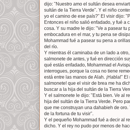
dijo: "Nuestro amo el sultán desea enviarte
sultán de la Tierra Verde". Y el niño con
yo el camino de ese país?" El visir dijo: 
Entonces el niño salió enfadado, y fué a 
cosa. Y su madre le dijo: "Ve a pasear tu pe
embocadura en el mar, y tu pena se disip
Mohammad fué a pasear su pena a orillas
del río.
Y mientras él caminaba de un lado a otro,
salmonete de antes, y fué en dirección suy
qué estás enfadado, Mohammad el Avispa
interrogues, porque la cosa no tiene remed
está entre las manos de Alah. ¡Habla!" El n
salmonete! que el visir de brea me ha dic
buscar a la hija del sultán de la Tierra Ver
Y el salmonete le dijo: "Está bien. Ve al rey
hija del sultán de la Tierra Verde. Pero p
que me construyan una dahabieh de oro. Y
de la fortuna de tu visir".
Y el pequeño Mohammad fué a decir al rey
dicho. Y el rey no pudo por menos de hac