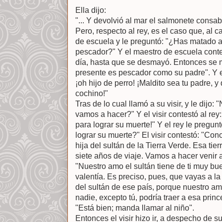
Ella dijo:
"... Y devolvió al mar el salmonete consabi
Pero, respecto al rey, es el caso que, al 
de escuela y le preguntó: "¿Has matado 
pescador?" Y el maestro de escuela contes
día, hasta que se desmayó. Entonces se m
presente es pescador como su padre". Y el 
¡oh hijo de perro! ¡Maldito sea tu padre, y
cochino!"
Tras de lo cual llamó a su visir, y le dijo
vamos a hacer?" Y el visir contestó al re
para lograr su muerte!" Y el rey le pregun
lograr su muerte?" El visir contestó: "C
hija del sultán de la Tierra Verde. Esa tie
siete años de viaje. Vamos a hacer venir al
"Nuestro amo el sultán tiene de ti muy bu
valentía. Es preciso, pues, que vayas a la 
del sultán de ese país, porque nuestro amo
nadie, excepto tú, podría traer a esa prince
"Está bien; manda llamar al niño".
Entonces el visir hizo ir, a despecho de s