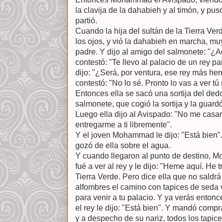
la clavija de la dahabieh y al timón, y pu
partió.
Cuando la hija del sultán de la Tierra Verd
los ojos, y vió la dahabieh en marcha, mu
padre. Y dijo al amigo del salmonete: "¿
contestó: "Te llevo al palacio de un rey pa
dijo: "¿Será, por ventura, ese rey más he
contestó: "No lo sé. Pronto lo vas a ver t
Entonces ella se sacó una sortija del dedo y
salmonete, que cogió la sortija y la guar
Luego ella dijo al Avispado: "No me casa
entregarme a ti libremente".
Y el joven Mohammad le dijo: "Está bien".
gozó de ella sobre el agua.
Y cuando llegaron al punto de destino, M
fué a ver al rey y le dijo: "Heme aquí. He t
Tierra Verde. Pero dice ella que no saldr
alfombres el camino con tapices de seda 
para venir a tu palacio. Y ya verás ento
el rey le dijo: "Está bien". Y mandó compra
y a despecho de su nariz, todos los tapic