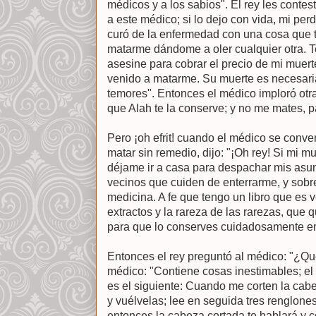
médicos y a los sabios". El rey les contes
a este médico; si lo dejo con vida, mi per
curó de la enfermedad con una cosa que 
matarme dándome a oler cualquier otra.
asesine para cobrar el precio de mi muer
venido a matarme. Su muerte es necesaria
temores". Entonces el médico imploró otr
que Alah te la conserve; y no me mates, p
Pero ¡oh efrit! cuando el médico se conven
matar sin remedio, dijo: "¡Oh rey! Si mi m
déjame ir a casa para despachar mis asun
vecinos que cuiden de enterrarme, y sobre
medicina. A fe que tengo un libro que es 
extractos y la rareza de las rarezas, que
para que lo conserves cuidadosamente en
Entonces el rey preguntó al médico: "¿Qué
médico: "Contiene cosas inestimables; el
es el siguiente: Cuando me corten la cabez
y vuélvelas; lee en seguida tres renglones
entonces la cabeza cortada te hablará y c