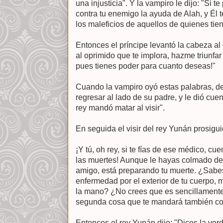
una injusticia". Y la vampiro le dijo: "Si 
contra tu enemigo la ayuda de Alah, y Él t
los maleficios de aquellos de quienes tie
Entonces el príncipe levantó la cabeza al c
al oprimido que te implora, hazme triunfar
pues tienes poder para cuanto deseas!"
Cuando la vampiro oyó estas palabras, de
regresar al lado de su padre, y le dió cuen
rey mandó matar al visir".
En seguida el visir del rey Yunán prosigu
¡Y tú, oh rey, si te fías de ese médico, cu
las muertes! Aunque le hayas colmado de 
amigo, está preparando tu muerte. ¿Sabes
enfermedad por el exterior de tu cuerpo, 
la mano? ¿No crees que es sencillamente
segunda cosa que te mandará también c
Entonces el rey Yunán dijo: "Dices la ver