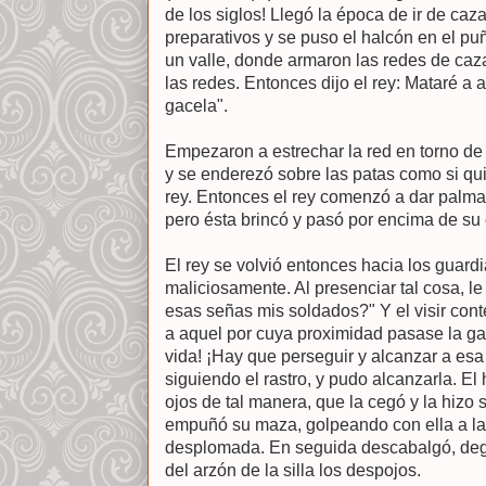
de los siglos! Llegó la época de ir de caz
preparativos y se puso el halcón en el pu
un valle, donde armaron las redes de caz
las redes. Entonces dijo el rey: Mataré a 
gacela".
Empezaron a estrechar la red en torno de 
y se enderezó sobre las patas como si quis
rey. Entonces el rey comenzó a dar palmad
pero ésta brincó y pasó por encima de su c
El rey se volvió entonces hacia los guardi
maliciosamente. Al presenciar tal cosa, le 
esas señas mis soldados?" Y el visir cont
a aquel por cuya proximidad pasase la gac
vida! ¡Hay que perseguir y alcanzar a esa
siguiendo el rastro, y pudo alcanzarla. El 
ojos de tal manera, que la cegó y la hizo s
empuñó su maza, golpeando con ella a la
desplomada. En seguida descabalgó, dego
del arzón de la silla los despojos.