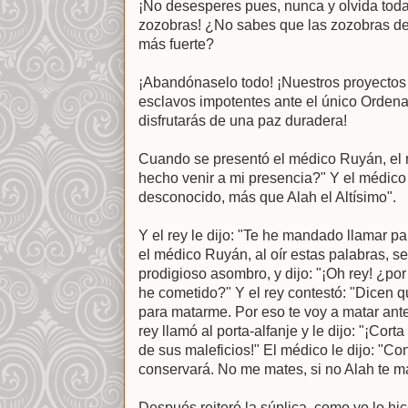
¡No desesperes pues, nunca y olvida todas
zozobras! ¿No sabes que las zozobras de
más fuerte?
¡Abandónaselo todo! ¡Nuestros proyectos
esclavos impotentes ante el único Ordenad
disfrutarás de una paz duradera!
Cuando se presentó el médico Ruyán, el r
hecho venir a mi presencia?" Y el médico
desconocido, más que Alah el Altísimo".
Y el rey le dijo: "Te he mandado llamar pa
el médico Ruyán, al oír estas palabras, s
prodigioso asombro, y dijo: "¡Oh rey! ¿po
he cometido?" Y el rey contestó: "Dicen q
para matarme. Por eso te voy a matar an
rey llamó al porta-alfanje y le dijo: "¡Cort
de sus maleficios!" El médico le dijo: "Co
conservará. No me mates, si no Alah te m
Después reiteró la súplica, como yo lo hice