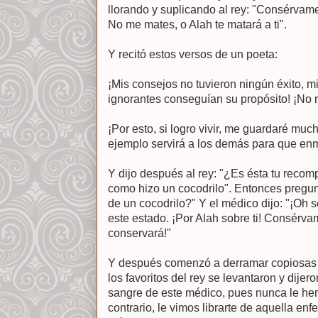
llorando y suplicando al rey: "Consérvame 
No me mates, o Alah te matará a ti".
Y recitó estos versos de un poeta:
¡Mis consejos no tuvieron ningún éxito, m
ignorantes conseguían su propósito! ¡No 
¡Por esto, si logro vivir, me guardaré muc
ejemplo servirá a los demás para que en
Y dijo después al rey: "¿Es ésta tu reco
como hizo un cocodrilo". Entonces pregunt
de un cocodrilo?" Y el médico dijo: "¡Oh 
este estado. ¡Por Alah sobre ti! Consérvam
conservará!"
Y después comenzó a derramar copiosas 
los favoritos del rey se levantaron y dije
sangre de este médico, pues nunca le hemo
contrario, le vimos librarte de aquella en