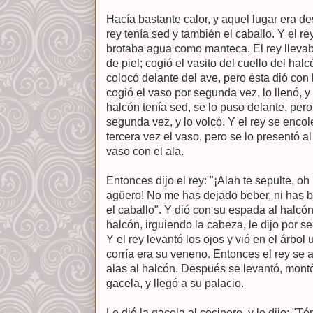
Hacía bastante calor, y aquel lugar era des
rey tenía sed y también el caballo. Y el re
brotaba agua como manteca. El rey lleva
de piel; cogió el vasito del cuello del halc
colocó delante del ave, pero ésta dió con l
cogió el vaso por segunda vez, lo llenó, 
halcón tenía sed, se lo puso delante, pero 
segunda vez, y lo volcó. Y el rey se encole
tercera vez el vaso, pero se lo presentó al
vaso con el ala.
Entonces dijo el rey: "¡Alah te sepulte, o
agüero! No me has dejado beber, ni has b
el caballo". Y dió con su espada al halcón 
halcón, irguiendo la cabeza, le dijo por se
Y el rey levantó los ojos y vió en el árbol 
corría era su veneno. Entonces el rey se a
alas al halcón. Después se levantó, montó
gacela, y llegó a su palacio.
Le dió la gacela al cocinero, y le dijo: "