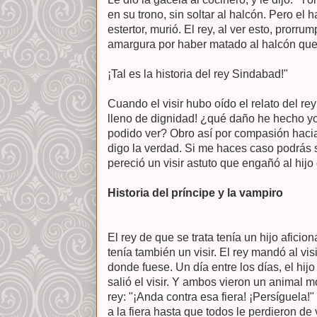
en su trono, sin soltar al halcón. Pero el 
estertor, murió. El rey, al ver esto, prorru
amargura por haber matado al halcón que 
¡Tal es la historia del rey Sindabad!"
Cuando el visir hubo oído el relato del rey
lleno de dignidad! ¿qué daño he hecho yo
podido ver? Obro así por compasión haci
digo la verdad. Si me haces caso podrás s
pereció un visir astuto que engañó al hijo 
Historia del príncipe y la vampiro
El rey de que se trata tenía un hijo aficio
tenía también un visir. El rey mandó al vi
donde fuese. Un día entre los días, el hijo
salió el visir. Y ambos vieron un animal mon
rey: "¡Anda contra esa fiera! ¡Persíguela!"
a la fiera hasta que todos le perdieron de v