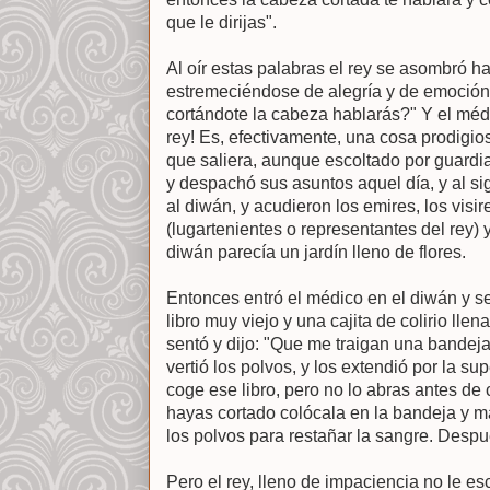
que le dirijas".
Al oír estas palabras el rey se asombró ha
estremeciéndose de alegría y de emoción,
cortándote la cabeza hablarás?" Y el médi
rey! Es, efectivamente, una cosa prodigios
que saliera, aunque escoltado por guardia
y despachó sus asuntos aquel día, y al sig
al diwán, y acudieron los emires, los vis
(lugartenientes o representantes del rey) y 
diwán parecía un jardín lleno de flores.
Entonces entró el médico en el diwán y se
libro muy viejo y una cajita de colirio ll
sentó y dijo: "Que me traigan una bandeja
vertió los polvos, y los extendió por la sup
coge ese libro, pero no lo abras antes de
hayas cortado colócala en la bandeja y m
los polvos para restañar la sangre. Despué
Pero el rey, lleno de impaciencia no le esc