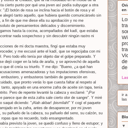
ta cierto punto por qué una joven así podía subyugar a otra
Ori
en 
: "¡El botón de rosa se inclina hacia el botón de rosa y el
me alegró tanto aquello, que hubiera querido comunicárselo sin
Lo
a, a fin de que me diese ella su aprobación y no me
tr
soluto de pensamientos delicados y discernimiento.
legamos hasta la cocina, acompañados del kadí, que estaba
so
contrar nada sospechoso y sin descubrir ningún rastro ni
Wi
pr
ucciones de mi docta maestra, fingí que estaba muy
tr
proceder, y me excusé ante el kadí, que se regocijaba con mi
Vi
. Pero todo ello tenía por objeto dar el golpe preparado. Y
de
se dejó coger en la tela de araña, y se aprovechó de aquella
 que él creía su triunfo. Y me dijo: "Bueno, ¿a qué han
de
 acusaciones amenazadoras y tus imputaciones ofensivas,
de embustero, y embusteros también de generación en
Las
idado, que pronto verás lo que cuesta faltar al respeto al
s tanto, apoyado en una enorme zafra de aceite sin tapa, tenía
ntrito. Pero de repente levanté la cabeza y exclamé: "¡Por
ir 
e parece que de esta zafra sale cierto olor de sangre". Y miré
las
 lo saqué diciendo: "¡Alah akbar! ¡bismilah!" Y cogí el paquete
rojado en la zafra, antes de desaparecer, por mi joven
o, su pañuelo de la cabeza, su pañuelo del seno, su calzón, su
Blo
 ropas que no recuerdo, todo ensangrentado.
había previsto la joven, se quedó confuso y lleno de estupor; y
▼