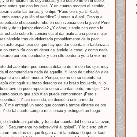
; y le temblaron las coyunturas; y se desplomó en el suelo,
za antes que con los pies. Y en cuanto recobró el sentido,
bían vuelto las tortas, y le dije: "Pues bien, ya El-Kadí,
l embustero y quién el verídico? ¡Loores a Alah! ¡Creo que
erpetrado el supuesto robo en connivencia con la joven! Pero
uría y de tu jurisprudencia? ¿Y cómo, siendo rico como lo
has echado sobre tu conciencia el dar asilo a una pobre mujer
sesinándola tras de violentarla probablemente de la peor
 un acto espantoso del que hay que dar cuenta sin tardanza a
ue no cumpliría con mi deber callándole la cosa; y como nada
terarse por otro conducto; y con ello perdería yo a la vez mi
límite del asombro, permanecía delante de mí con los ojos muy
da ni comprendiera nada de aquello. Y lleno de turbación y de
ejante a un árbol muerto. Porque, como en su espíritu se
bía distinguir su brazo derecho de su brazo izquierdo, ni lo
do estuvo un poco repuesto de su atontamiento, me dijo: "¡Oh
asunto oscuro que sólo Alah puede comprender. ¡Pero si
rrepentirás!" Y así diciendo, se dedicó a colmarme de
s. Y me entregó un saco que contenía tantos dinares de oro
. Y de tal suerte compró mi silencio y extinguió un fuego
 dejándole aniquilado, y fui a dar cuenta del hecho a la joven,
jo: "¡Seguramente no sobrevivirá al golpe!". Y lo cierto ¡oh mi
aron tres días sin que llegara a mí la noticia de que el kadí