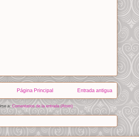
Página Principal
Entrada antigua
irse a:
Comentarios de la entrada (Atom)