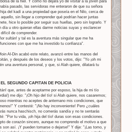
bolsa de la hiel. Y como no dejara yo de visitar a la joven para
e había pasado, las servidoras me enteraron de que su señora
ija del kadí a una propiedad que poseía en el Nilo, cerca de
 aquello, sin llegar a comprender qué podrían hacer juntas
ete, hice lo posible por seguir sus huellas, pero sin lograrlo. Y
día u otro quieran ellas darme noticias suyas y esclarecer
 difícil de comprender.
eñor sultán! y tal es la aventura más singular que me ha
 funciones con que me ha investido tu confianza".
Moin Al-Din acabó este relato, avanzó entre las manos del
itán, y después de los deseos y los votos, dijo: "Yo ¡oh mi
én una aventura personal, y que, si Alah quiere, dilatará tu
 EL SEGUNDO CAPITAN DE POLICIA
tán! que, antes de aceptarme por esposo, la hija de mi tío
rdia!) me dijo: "¡Oh hijo del tío! si Alah quiere, nos casaremos;
poso mientras no aceptes de antemano mis condiciones, que
 menos!" Y contesté: "¡No hay inconveniente! Pero ¿cuáles
marás nunca haschisch, no comerás sandía y no te sentarás
té: "Por tu vida, ¡oh hija del tío! duras son esas condiciones.
epto de corazón sincero, aunque no comprendo el motivo a que
s son así. ¡Y pueden tomarse o dejarse!" Y dije: "¡Las tomo, y