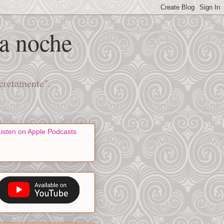
na noche
scretamente".