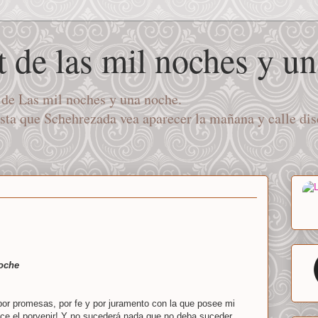
t de las mil noches y u
a de Las mil noches y una noche.
asta que Schehrezada vea aparecer la mañana y calle di
noche
 por promesas, por fe y por juramento con la que posee mi
ce el porvenir! Y no sucederá nada que no deba suceder.