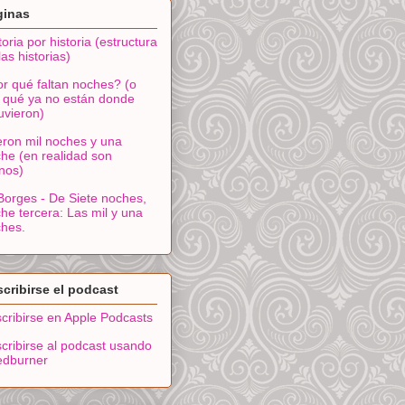
ginas
toria por historia (estructura
las historias)
r qué faltan noches? (o
 qué ya no están donde
uvieron)
ron mil noches y una
he (en realidad son
nos)
Borges - De Siete noches,
he tercera: Las mil y una
hes.
cribirse el podcast
cribirse en Apple Podcasts
cribirse al podcast usando
edburner