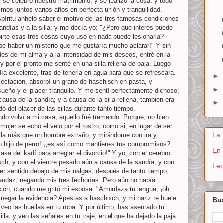
 se celebró nuestro matrimonio, y se realizó la cosa, y todo
mos juntos varios años en perfecta unión y tranquilidad.
spíritu anheló saber el motivo de las tres famosas condiciones
sandías y a la silla; y me decía yo: "¿Pero qué interés puede
hibirte esas tres cosas cuyo uso en nada puede lesionarla?
be haber un misterio que me gustaría mucho aclarar!" Y sin
tudes de mi alma y a la intensidad de mis deseos, entré en la
y por el pronto me senté en una silla rellena de paja. Luego
ía excelente, tras de tenerla en agua para que se refrescara.
►
ectación, absorbí un grano de haschisch en pasta, y
►
sueño y el placer tranquilo. Y me sentí perfectamente dichoso;
ausa de la sandía; y a causa de la silla rellena, también era
►
o del placer de las sillas durante tanto tiempo.
ndo volví a mi casa, aquello fué tremendo. Porque, no bien
ujer se echó el velo por el rostro, como si, en lugar de ser
La 
ella más que un hombre extraño, y mirándome con ira y
ro hijo de perro! ¿es así como mantienes tus compromisos?
En 
a del kadí para arreglar el divorcio!" Y yo, con el cerebro
sch, y con el vientre pesado aún a causa de la sandía, y con
Lec
er sentido debajo de mis nalgas, después de tanto tiempo,
r audaz, negando mis tres fechorías. Pero aún no había
ción, cuando me gritó mi esposa: "Amordaza tu lengua, ¡oh
 negar la evidencia? Apestas a haschisch, y mi nariz te huele.
Bus
veo las huellas en tu ropa. Y por último, has asentado tu
lla, y veo las señales en tu traje, en el que ha dejado la paja