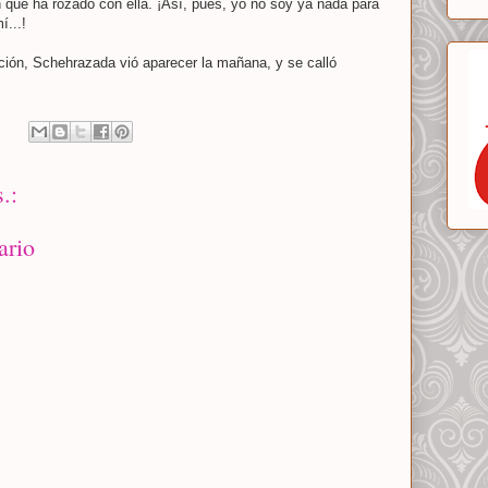
en que ha rozado con ella. ¡Así, pues, yo no soy ya nada para
í...!
ión, Schehrazada vió aparecer la mañana, y se calló
.:
ario