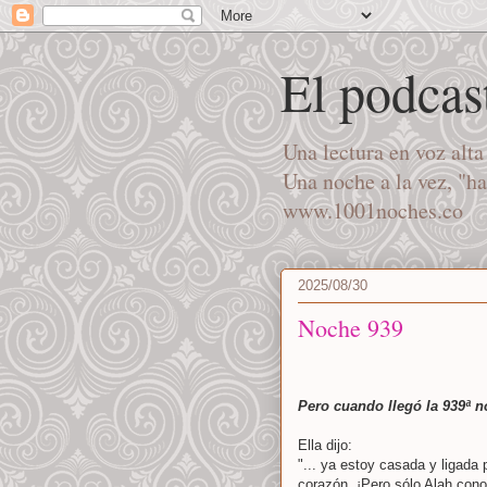
El podcas
Una lectura en voz alt
Una noche a la vez, "h
www.1001noches.co
2025/08/30
Noche 939
Pero cuando llegó la 939ª 
Ella dijo:
"... ya estoy casada y ligada
corazón. ¡Pero sólo Alah cono