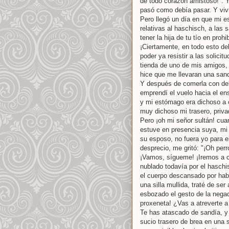
de todo corazón amistoso!". Y
pasó como debía pasar. Y vivi
Pero llegó un día en que mi e
relativas al haschisch, a las 
tener la hija de tu tío en pro
¡Ciertamente, en todo esto de
poder ya resistir a las solici
tienda de uno de mis amigos, 
hice que me llevaran una sand
Y después de comerla con del
emprendí el vuelo hacia el en
y mi estómago era dichoso a c
muy dichoso mi trasero, privad
Pero ¡oh mi señor sultán! cua
estuve en presencia suya, mi m
su esposo, no fuera yo para 
desprecio, me gritó: "¡Oh per
¡Vamos, sígueme! ¡Iremos a cas
nublado todavía por el haschi
el cuerpo descansado por hab
una silla mullida, traté de se
esbozado el gesto de la nega
proxeneta! ¿Vas a atreverte a
Te has atascado de sandía, y 
sucio trasero de brea en una si