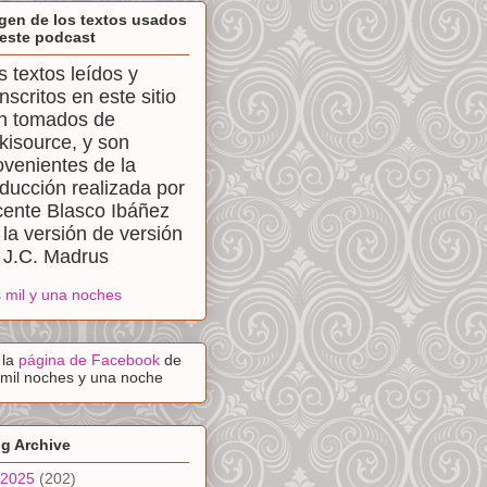
gen de los textos usados
este podcast
s textos leídos y
anscritos en este sitio
n tomados de
kisource, y son
ovenientes de la
aducción realizada por
cente Blasco Ibáñez
 la versión de versión
 J.C. Madrus
 mil y una noches
a la
página de Facebook
de
 mil noches y una noche
g Archive
2025
(202)