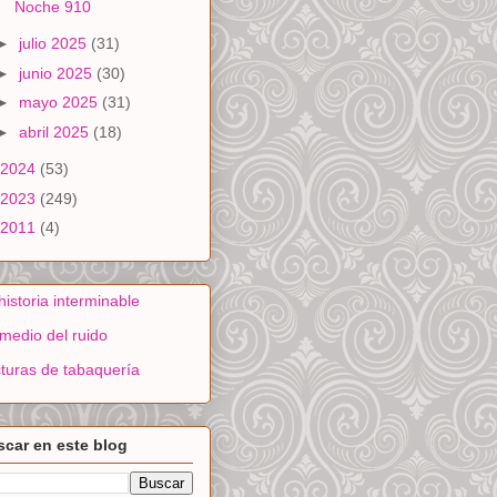
Noche 910
►
julio 2025
(31)
►
junio 2025
(30)
►
mayo 2025
(31)
►
abril 2025
(18)
2024
(53)
2023
(249)
2011
(4)
historia interminable
medio del ruido
turas de tabaquería
car en este blog