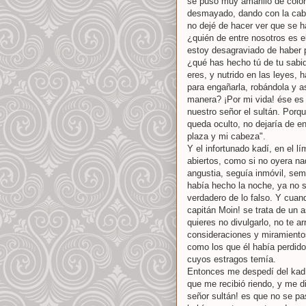
se puso muy amarillo de color
desmayado, dando con la cabe
no dejé de hacer ver que se ha
¿quién de entre nosotros es e
estoy desagraviado de haber p
¿qué has hecho tú de tu sabid
eres, y nutrido en las leyes, 
para engañarla, robándola y a
manera? ¡Por mi vida! ése es
nuestro señor el sultán. Porq
queda oculto, no dejaría de en
plaza y mi cabeza".
Y el infortunado kadí, en el 
abiertos, como si no oyera na
angustia, seguía inmóvil, sem
había hecho la noche, ya no sa
verdadero de lo falso. Y cuan
capitán Moin! se trata de un 
quieres no divulgarlo, no te a
consideraciones y miramiento
como los que él había perdido
cuyos estragos temía.
Entonces me despedí del kadí,
que me recibió riendo, y me di
señor sultán! es que no se pas