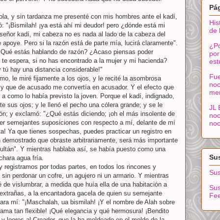
Pá
ola, y sin tardanza me presenté con mis hombres ante el kadí,
His
 "¡Bismilah! ¡ya está ahí mi deudor! pero ¿dónde está mi
de 
señor kadí, mi cabeza no es nada al lado de la cabeza del
 apoye. Pero si la razón está de parte mía, lucirá claramente".
¿Po
 "¿Qué estás hablando de razón? ¿Acaso piensas poder
por
ue te espera, si no has encontrado a la mujer y mi hacienda?
est
y tú hay una distancia considerable!"
Fue
, le miré fijamente a los ojos, y le recité la asombrosa
noc
 y que de acusado me convertía en acusador. Y el efecto que
me
 a como lo había previsto la joven. Porque el kadí, indignado,
e sus ojos; y le llenó el pecho una cólera grande; y se le
JL 
ón; y exclamó: "¿Qué estás diciendo; ¡oh el más insolente de
noc
er semejantes suposiciones con respecto a mí, delante de mí
noc
a! Ya que tienes sospechas, puedes practicar un registro en
 demostrado que obraste arbitrariamente, será más importante
sultán". Y mientras hablaba así, se había puesto como una
Sus
chara agua fría.
 registramos por todas partes, en todos los rincones y
Sus
, sin perdonar un cofre, un agujero ni un armario. Y mientras
é de vislumbrar, a medida que huía ella de una habitación a
Sus
extrañas, a la encantadora gacela de quien su semejante
Fe
ra mí: "¡Maschalah, ua bismilah! ¡Y el nombre de Alah sobre
 rama tan flexible! ¡Qué elegancia y qué hermosura! ¡Bendito
 y loores al Creador, que la ha moldeado en el molde de la