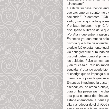
¡Uassalam!"
Y salí de su casa, bendiciénd
que exclamó en cuanto me vió:
hacienda?". Y contesté: "¡Oh 
kadí, y no tengo nadie que me
Y el kadí, furioso, me gritó:
disculparte o librarte de lo q
¡Por Alah, que entre la razón 
Entonces yo, con mucho aplomo
historia que hube de aprender
produjo fué exactamente igual
vió ennegrecerse el mundo ant
puso el rostro como el piment
los soldados!? ¡No temes hac
y en mi casa? ¡Pero no import
seguida. Y cuando quede bien
el castigo que te imponga el 
marmita al rojo en la que se e
Entonces invadimos la casa, y
escondrijos, de arriba a abajo
duraron las pesquisas, no dej
otra para escapar de miradas 
estaba enamorada. Y pensé pa
ella y alrededor de ella! ¡Qué
sea el seno que la ha llevado,