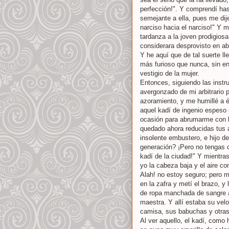
perfección!". Y comprendí has
semejante a ella, pues me dije
narciso hacia el narciso!" Y 
tardanza a la joven prodigios
considerara desprovisto en ab
Y he aquí que de tal suerte l
más furioso que nunca, sin en
vestigio de la mujer.
Entonces, siguiendo las instr
avergonzado de mi arbitrario 
azoramiento, y me humillé a él
aquel kadí de ingenio espeso 
ocasión para abrumarme con lo
quedado ahora reducidas tus
insolente embustero, e hijo 
generación? ¡Pero no tengas cu
kadí de la ciudad!" Y mientra
yo la cabeza baja y el aire co
Alah! no estoy seguro; pero m
en la zafra y metí el brazo, y
de ropa manchada de sangre ar
maestra. Y allí estaba su vel
camisa, sus babuchas y otras
Al ver aquello, el kadí, como 