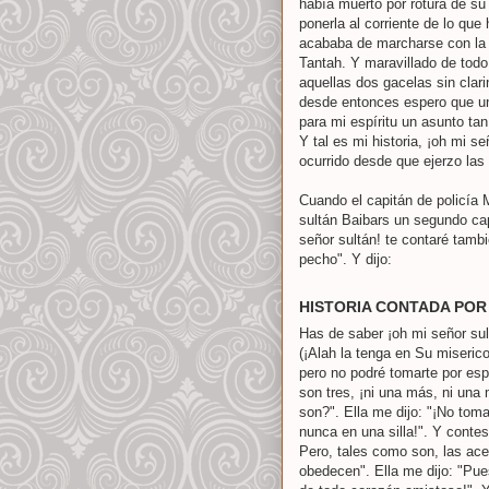
había muerto por rotura de su 
ponerla al corriente de lo qu
acababa de marcharse con la h
Tantah. Y maravillado de todo
aquellas dos gacelas sin clarin
desde entonces espero que un 
para mi espíritu un asunto tan
Y tal es mi historia, ¡oh mi s
ocurrido desde que ejerzo las
Cuando el capitán de policía 
sultán Baibars un segundo cap
señor sultán! te contaré tambi
pecho". Y dijo:
HISTORIA CONTADA POR
Has de saber ¡oh mi señor sul
(¡Alah la tenga en Su miserico
pero no podré tomarte por es
son tres, ¡ni una más, ni una
son?". Ella me dijo: "¡No to
nunca en una silla!". Y contes
Pero, tales como son, las ac
obedecen". Ella me dijo: "Pue