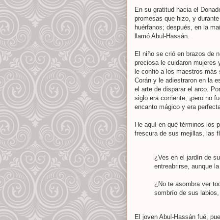
En su gratitud hacia el Donado
promesas que hizo, y durante 
huérfanos; después, en la mañ
llamó Abul-Hassán.
El niño se crió en brazos de 
preciosa le cuidaron mujeres 
le confió a los maestros más 
Corán y le adiestraron en la e
el arte de disparar el arco. P
siglo era corriente; ¡pero no
encanto mágico y era perfect
He aquí en qué términos los p
frescura de sus mejillas, las 
¿Ves en el jardín de s
entreabrirse, aunque l
¿No te asombra ver tod
sombrío de sus labios,
El joven Abul-Hassán fué, pues