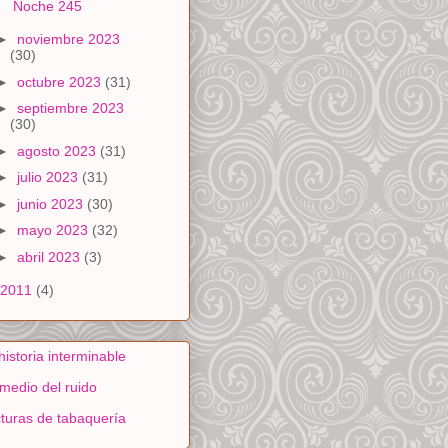
Noche 245
►
noviembre 2023
(30)
►
octubre 2023
(31)
►
septiembre 2023
(30)
►
agosto 2023
(31)
►
julio 2023
(31)
►
junio 2023
(30)
►
mayo 2023
(32)
►
abril 2023
(3)
2011
(4)
historia interminable
medio del ruido
turas de tabaquería