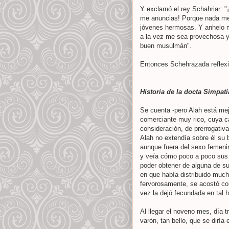
Y exclamó el rey Schahriar: "
me anuncias! Porque nada me 
jóvenes hermosas. Y anhelo m
a la vez me sea provechosa y 
buen musulmán".
Entonces Schehrazada reflexio
Historia de la docta Simpatí
Se cuenta -pero Alah está mej
comerciante muy rico, cuya c
consideración, de prerrogativa
Alah no extendía sobre él su 
aunque fuera del sexo femenino
y veía cómo poco a poco sus 
poder obtener de alguna de s
en que había distribuido much
fervorosamente, se acostó co
vez la dejó fecundada en tal ho
Al llegar el noveno mes, día t
varón, tan bello, que se diría 