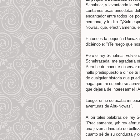
Schahriar, y levantando la c
contarnos esas anécdotas del
encantador entre todos los po
hermana, y le dijo: "¡Sólo esp
Nowas, que, efectivamente, er
Entonces la pequeña Doniazad
diciéndole: "¡Te ruego que no
Pero el rey Schahriar, volvié
Schehrazada, me agradaría oí
Pero he de hacerte observar
hallo predispuesto a oír de tu
de cualquier historia que pue
haga que mi espíritu se aprov
que dejaría de interesarme! ¡A
Luego, si no se acaba mi pac
aventuras de Abu-Nowas".
Al oír tales palabras del rey
"Precisamente, ¡oh rey afortu
una joven admirable de bellez
cuanto sé de su conducta y d