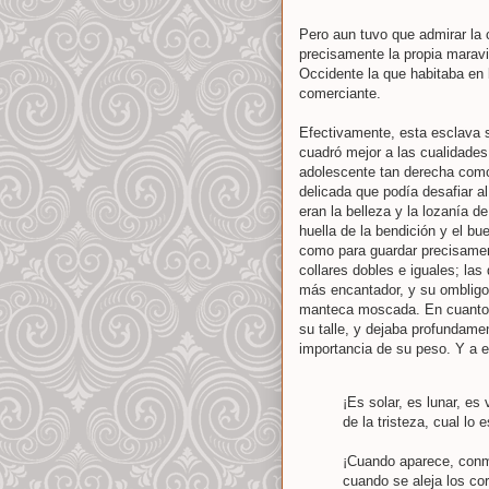
Pero aun tuvo que admirar la 
precisamente la propia maravi
Occidente la que habitaba en l
comerciante.
Efectivamente, esta esclava 
cuadró mejor a las cualidades
adolescente tan derecha como 
delicada que podía desafiar a
eran la belleza y la lozanía d
huella de la bendición y el bu
como para guardar precisament
collares dobles e iguales; la
más encantador, y su ombligo 
manteca moscada. En cuanto 
su talle, y dejaba profundame
importancia de su peso. Y a el
¡Es solar, es lunar, es 
de la tristeza, cual lo e
¡Cuando aparece, conm
cuando se aleja los co