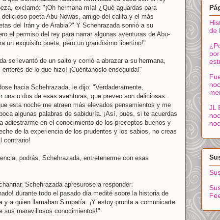
Pá
abeza, exclamó: "¡Oh hermana mía! ¿Qué aguardas para
 delicioso poeta Abu-Nowas, amigo del califa y el más
His
etas del Irán y de Arabia?" Y Schehrazada sonrió a su
de 
ero el permiso del rey para narrar algunas aventuras de Abu-
a un exquisito poeta, pero un grandísimo libertino!"
¿Po
por
a se levantó de un salto y corrió a abrazar a su hermana,
est
s enteres de lo que hizo! ¡Cuéntanoslo enseguida!"
Fue
noc
ndose hacia Schehrazada, le dijo: "Verdaderamente,
me
r una o dos de esas aventuras, que preveo son deliciosas.
 que esta noche me atraen más elevados pensamientos y me
JL 
 boca algunas palabras de sabiduría. ¡Así, pues, si te acuerdas
noc
da adiestrarme en el conocimiento de los preceptos buenos y
noc
eche de la experiencia de los prudentes y los sabios, no creas
l contrario!
Sus
iencia, podrás, Schehrazada, entretenerme con esas
Sus
 Schahriar, Schehrazada apresurose a responder:
Sus
nado! durante todo el pasado día medité sobre la historia de
Fe
a y a quien llamaban Simpatía. ¡Y estoy pronta a comunicarte
e sus maravillosos conocimientos!"