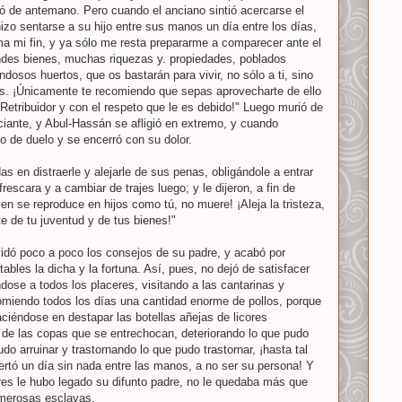
ó de antemano. Pero cuando el anciano sintió acercarse el
hizo sentarse a su hijo entre sus manos un día entre los días,
ima mi fin, y ya sólo me resta prepararme a comparecer ante el
des bienes, muchas riquezas y. propiedades, poblados
undosos huertos, que os bastarán para vivir, no sólo a ti, sino
jos. ¡Únicamente te recomiendo que sepas aprovecharte de ello
 Retribuidor y con el respeto que le es debido!" Luego murió de
iante, y Abul-Hassán se afligió en extremo, y cuando
o de duelo y se encerró con su dolor.
s en distraerle y alejarle de sus penas, obligándole a entrar
scara y a cambiar de trajes luego; y le dijeron, a fin de
en se reproduce en hijos como tú, no muere! ¡Aleja la tristeza,
e de tu juventud y de tus bienes!"
dó poco a poco los consejos de su padre, y acabó por
ables la dicha y la fortuna. Así, pues, no dejó de satisfacer
dose a todos los placeres, visitando a las cantarinas y
omiendo todos los días una cantidad enorme de pollos, porque
aciéndose en destapar las botellas añejas de licores
eo de las copas que se entrechocan, deteriorando lo que pudo
udo arruinar y trastornando lo que pudo trastornar, ¡hasta tal
ertó un día sin nada entre las manos, a no ser su persona! Y
res le hubo legado su difunto padre, no le quedaba más que
umerosas esclavas.