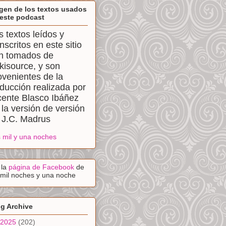
gen de los textos usados
este podcast
s textos leídos y
anscritos en este sitio
n tomados de
kisource, y son
ovenientes de la
aducción realizada por
cente Blasco Ibáñez
 la versión de versión
 J.C. Madrus
 mil y una noches
a la
página de Facebook
de
 mil noches y una noche
g Archive
2025
(202)