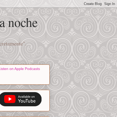
na noche
scretamente".