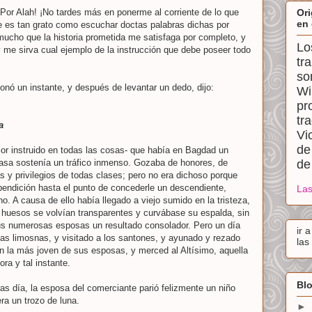
¡Por Alah! ¡No tardes más en ponerme al corriente de lo que
Ori
en 
es tan grato como escuchar doctas palabras dichas por
ucho que la historia prometida me satisfaga por completo, y
Lo
me sirva cual ejemplo de la instrucción que debe poseer todo
tr
so
nó un instante, y después de levantar un dedo, dijo:
Wi
pr
tr
a
Vi
de
or instruido en todas las cosas- que había en Bagdad un
asa sostenía un tráfico inmenso. Gozaba de honores, de
de
s y privilegios de todas clases; pero no era dichoso porque
bendición hasta el punto de concederle un descendiente,
Las
. A causa de ello había llegado a viejo sumido en la tristeza,
huesos se volvían transparentes y curvábase su espalda, sin
us numerosas esposas un resultado consolador. Pero un día
ir 
as limosnas, y visitado a los santones, y ayunado y rezado
las
n la más joven de sus esposas, y merced al Altísimo, aquella
ra y tal instante.
Blo
ras día, la esposa del comerciante parió felizmente un niño
era un trozo de luna.
►