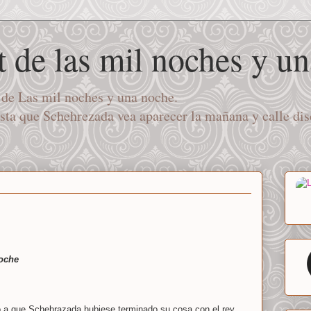
t de las mil noches y u
a de Las mil noches y una noche.
asta que Schehrezada vea aparecer la mañana y calle di
noche
 a que Schehrazada hubiese terminado su cosa con el rey