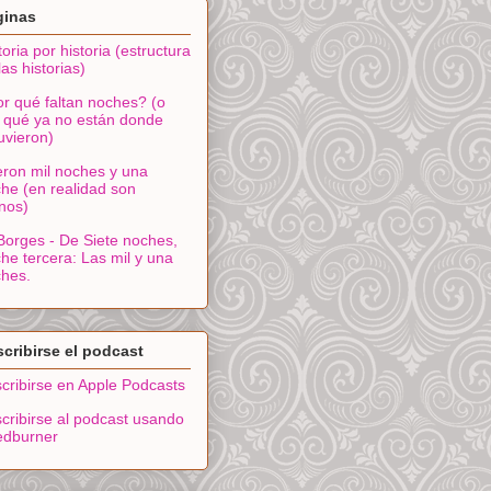
ginas
toria por historia (estructura
las historias)
r qué faltan noches? (o
 qué ya no están donde
uvieron)
ron mil noches y una
he (en realidad son
nos)
Borges - De Siete noches,
he tercera: Las mil y una
hes.
cribirse el podcast
cribirse en Apple Podcasts
cribirse al podcast usando
edburner