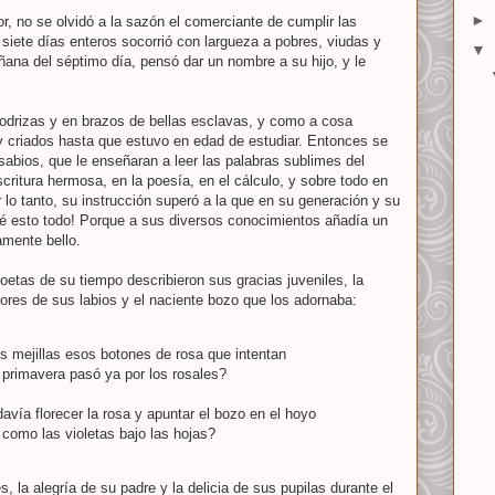
►
r, no se olvidó a la sazón el comerciante de cumplir las
siete días enteros socorrió con largueza a pobres, viudas y
▼
ana del séptimo día, pensó dar un nombre a su hijo, y le
nodrizas y en brazos de bellas esclavas, y como a cosa
y criados hasta que estuvo en edad de estudiar. Entonces se
sabios, que le enseñaran a leer las palabras sublimes del
scritura hermosa, en la poesía, en el cálculo, y sobre todo en
or lo tanto, su instrucción superó a la que en su generación y su
 fué esto todo! Porque a sus diversos conocimientos añadía un
amente bello.
oetas de su tiempo describieron sus gracias juveniles, la
flores de sus labios y el naciente bozo que los adornaba:
us mejillas esos botones de rosa que intentan
a primavera pasó ya por los rosales?
avía florecer la rosa y apuntar el bozo en el hoyo
 como las violetas bajo las hojas?
, la alegría de su padre y la delicia de sus pupilas durante el