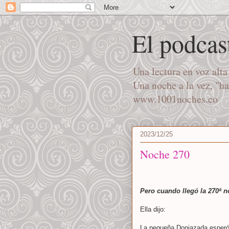
El podcas
Una lectura en voz alt
Una noche a la vez, "h
www.1001noches.co
2023/12/25
Noche 270
Pero cuando llegó la 270ª 
Ella dijo:
La pequeña Doniazada esperó