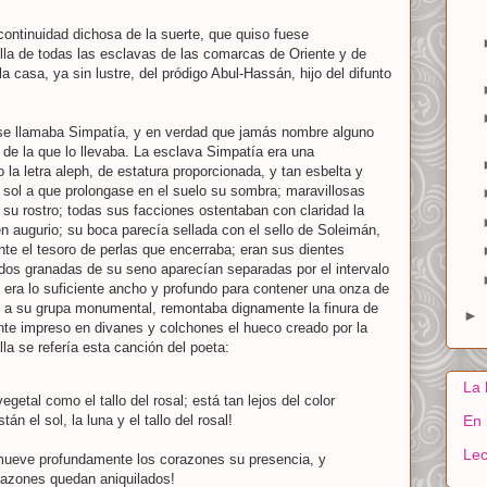
continuidad dichosa de la suerte, que quiso fuese
lla de todas las esclavas de las comarcas de Oriente y de
a casa, ya sin lustre, del pródigo Abul-Hassán, hijo del difunto
se llamaba Simpatía, y en verdad que jamás nombre alguno
 de la que lo llevaba. La esclava Simpatía era una
la letra aleph, de estatura proporcionada, y tan esbelta y
l sol a que prolongase en el suelo su sombra; maravillosas
e su rostro; todas sus facciones ostentaban con claridad la
en augurio; su boca parecía sellada con el sello de Soleimán,
e el tesoro de perlas que encerraba; eran sus dientes
s dos granadas de su seno aparecían separadas por el intervalo
era lo suficiente ancho y profundo para contener una onza de
a su grupa monumental, remontaba dignamente la finura de
►
nte impreso en divanes y colchones el hueco creado por la
la se refería esta canción del poeta:
La 
vegetal como el tallo del rosal; está tan lejos del color
stán el sol, la luna y el tallo del rosal!
En 
Lec
ueve profundamente los corazones su presencia, y
razones quedan aniquilados!