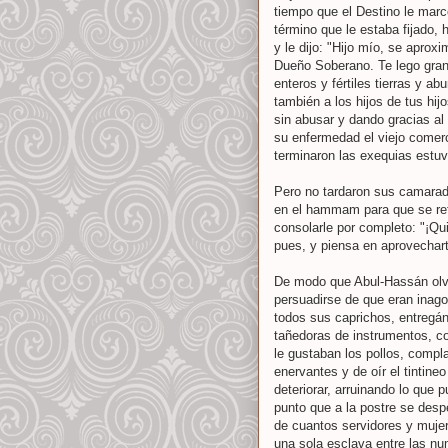
tiempo que el Destino le marc
término que le estaba fijado, 
y le dijo: "Hijo mío, se aprox
Dueño Soberano. Te lego gran
enteros y fértiles tierras y ab
también a los hijos de tus hi
sin abusar y dando gracias al
su enfermedad el viejo comerc
terminaron las exequias estuv
Pero no tardaron sus camarada
en el hammam para que se refre
consolarle por completo: "¡Qui
pues, y piensa en aprovechart
De modo que Abul-Hassán olvi
persuadirse de que eran inagot
todos sus caprichos, entregán
tañedoras de instrumentos, c
le gustaban los pollos, compl
enervantes y de oír el tintin
deteriorar, arruinando lo que p
punto que a la postre se desp
de cuantos servidores y muje
una sola esclava entre las n