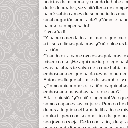
noticias de mi prima; y cuando le hube co
de los funerales, se sintió llena de compa
habré sabido antes de su muerte los much
su abnegación admirable? ¡Cómo le habrí
habría recompensado!"
Y yo añadí:
"Y ha recomendado a mi madre que me dije
a ti, sus últimas palabras: ¡Qué dulce es l
traición!
Cuando mi amante oyó estas palabras, ex
misericordia! ¡He aquí que te protege ha
esas palabras te salva de lo que había maq
emboscada en que había resuelto perdert
Entonces llegué al límite del asombro, y 
¿Cómo uniéndonos el cariño maquinabas
emboscada pensabas hacerme caer?"
Ella contestó: "¡Oh niño ingenuo! Veo que
somos capaces las mujeres. Pero no he de
debes a tu prima el haberte librado de m
contra ti, pero con la condición de que no 
sea joven o vieja. De lo contrario, ¡desgr
quien pueda librarte de mis manos, pues 