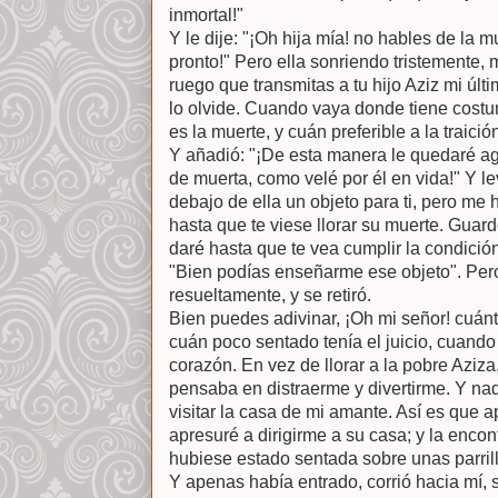
inmortal!"
Y le dije: "¡Oh hija mía! no hables de la 
pronto!" Pero ella sonriendo tristemente, m
ruego que transmitas a tu hijo Aziz mi úl
lo olvide. Cuando vaya donde tiene costum
es la muerte, y cuán preferible a la traición
Y añadió: "¡De esta manera le quedaré ag
de muerta, como velé por él en vida!" Y l
debajo de ella un objeto para ti, pero me h
hasta que te viese llorar su muerte. Guardo
daré hasta que te vea cumplir la condició
"Bien podías enseñarme ese objeto". Per
resueltamente, y se retiró.
Bien puedes adivinar, ¡Oh mi señor! cuán
cuán poco sentado tenía el juicio, cuando 
corazón. En vez de llorar a la pobre Aziza,
pensaba en distraerme y divertirme. Y na
visitar la casa de mi amante. Así es que 
apresuré a dirigirme a su casa; y la enco
hubiese estado sentada sobre unas parril
Y apenas había entrado, corrió hacia mí, 