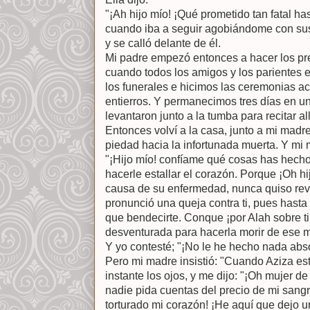
"¡Ah hijo mío! ¡Qué prometido tan fatal ha
cuando iba a seguir agobiándome con sus
y se calló delante de él.
Mi padre empezó entonces a hacer los pre
cuando todos los amigos y los parientes 
los funerales e hicimos las ceremonias 
entierros. Y permanecimos tres días en 
levantaron junto a la tumba para recitar al
Entonces volví a la casa, junto a mi madre
piedad hacia la infortunada muerta. Y mi 
"¡Hijo mío! confíame qué cosas has hecho
hacerle estallar el corazón. Porque ¡Oh hi
causa de su enfermedad, nunca quiso rev
pronunció una queja contra ti, pues hast
que bendecirte. Conque ¡por Alah sobre ti
desventurada para hacerla morir de ese 
Y yo contesté; "¡No le he hecho nada abs
Pero mi madre insistió: "Cuando Aziza est
instante los ojos, y me dijo: "¡Oh mujer de
nadie pida cuentas del precio de mi sang
torturado mi corazón! ¡He aquí que dejo 